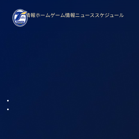
試合情報
ホームゲーム情報
ニュース
スケジュール
現在試合中の詳細情報
試合経過
03
/
07