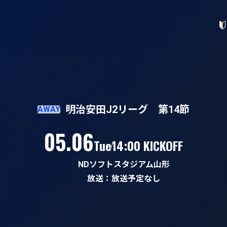
明治安田J2リーグ 第14節
AWAY
（火）
05.06
Tue
14:00 KICKOFF
NDソフトスタジアム山形
放送：放送予定なし