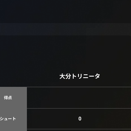
大分トリニータ
得点
0
シュート