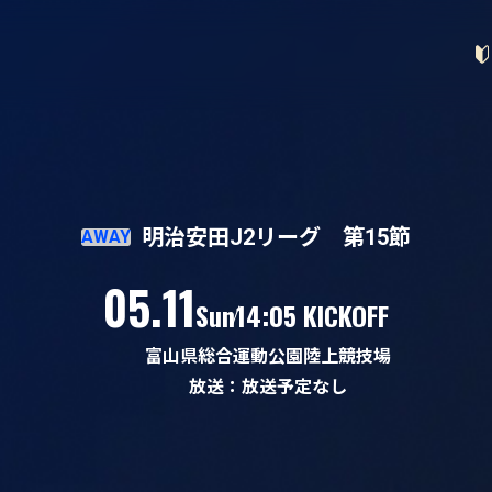
明治安田J2リーグ 第15節
AWAY
（日）
05.11
Sun
14:05 KICKOFF
富山県総合運動公園陸上競技場
放送：放送予定なし