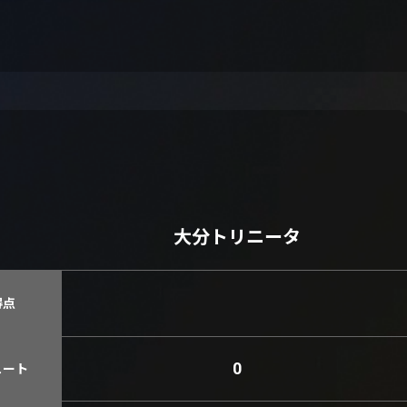
大分トリニータ
得点
0
ュート