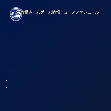
試合情報
ホームゲーム情報
ニュース
スケジュール
現在試合中の詳細情報
試合経過
03
/
06