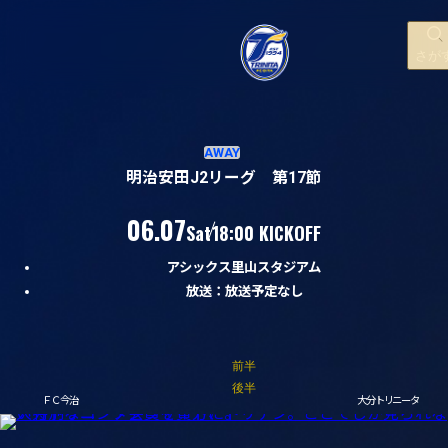
さが
現在試合中の詳細情報
試合経過
AWAY
明治安田J2リーグ 第17節
（土）
06.07
Sat
18:00 KICKOFF
02
/
06
アシックス里山スタジアム
放送：放送予定なし
対
前半
対
後半
ＦＣ今治
大分トリニータ