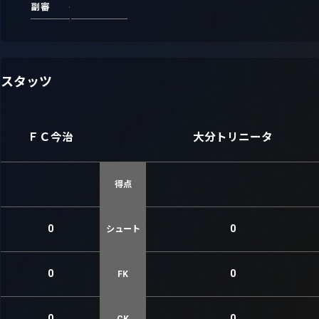
副審
スタッツ
ＦＣ今治
大分トリニータ
得点
0
0
シュート
0
0
FK
0
0
CK