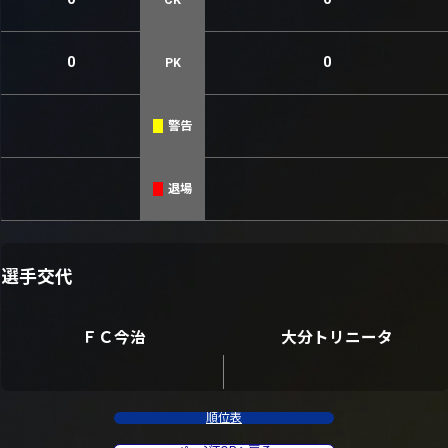
0
0
PK
警告
退場
選手交代
ＦＣ今治
大分トリニータ
順位表