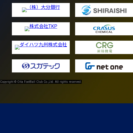
Copyright © Oita FootBall Club Co.,Ltd. All rights reserved.