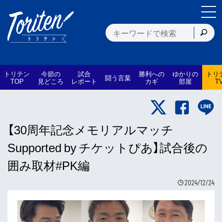
トリテン
今節の
試合
勝利への
ゆかりの
トリ
闘う言葉
TOP
見どころ
レポート
カギ
部屋
T
【30周年記念メモリアルマッチ
Supported by チケットぴあ】試合後の
囲み取材#PK編
2024/12/24