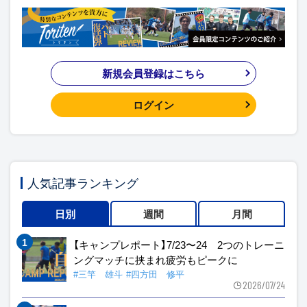
新規会員登録はこちら
ログイン
人気記事ランキング
日別
週間
月間
【キャンプレポート】7/23〜24 2つのトレーニ
ングマッチに挟まれ疲労もピークに
#三竿 雄斗
#四方田 修平
2026/07/24