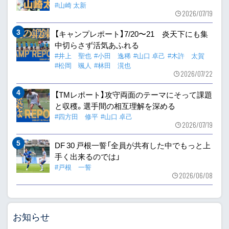
#山崎 太新
2026/07/19
【キャンプレポート】7/20〜21 炎天下にも集
中切らさず活気あふれる
#井上 聖也
#小田 逸稀
#山口 卓己
#木許 太賀
#松岡 颯人
#林田 滉也
2026/07/22
【TMレポート】攻守両面のテーマにそって課題
と収穫。選手間の相互理解を深める
#四方田 修平
#山口 卓己
2026/07/19
DF 30 戸根一誓「全員が共有した中でもっと上
手く出来るのでは」
#戸根 一誓
2026/06/08
お知らせ