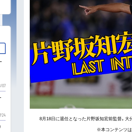
ー
ー
/07
ー
7/24
8月18日に退任となった片野坂知宏前監督。大
り
※本コンテンツは