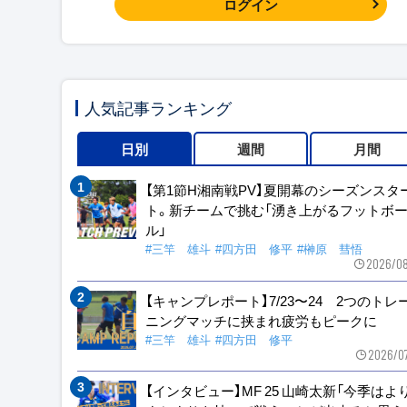
ログイン
人気記事ランキング
日別
週間
月間
【第1節H湘南戦PV】夏開幕のシーズンスタ
ト。新チームで挑む「湧き上がるフットボ
ル」
#三竿 雄斗
#四方田 修平
#榊原 彗悟
2026/08
【キャンプレポート】7/23〜24 2つのトレ
ニングマッチに挟まれ疲労もピークに
#三竿 雄斗
#四方田 修平
2026/0
【インタビュー】MF 25 山崎太新「今季はよ