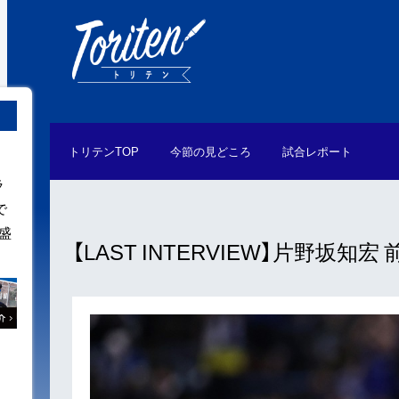
トリテン
TOP
今節の
見どころ
試合
レポート
ラ
で
盛
【LAST INTERVIEW】片野坂知宏