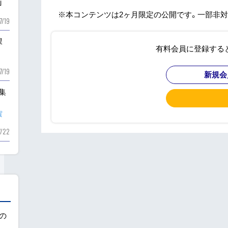
」
※本コンテンツは2ヶ月限定の公開です。一部非対
7/19
課
有料会員に登録する
7/19
新規会
も集
賀
7/22
用の