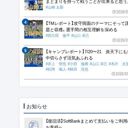
まとまりを持って戦うことが出来ると思う
#山崎 太新
2026/0
【TMレポート】攻守両面のテーマにそって
題と収穫。選手間の相互理解を深める
#四方田 修平
#山口 卓己
2026/0
【キャンプレポート】7/20〜21 炎天下に
中切らさず活気あふれる
#井上 聖也
#小田 逸稀
#山口 卓己
#木許 太
#松岡 颯人
#林田 滉也
2026/0
お知らせ
【復旧済】SoftBankまとめて支払いをご利
お客様へ