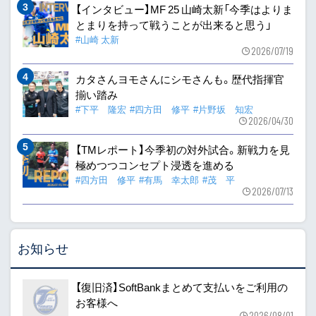
【インタビュー】MF 25 山崎太新「今季はよりま
とまりを持って戦うことが出来ると思う」
#山崎 太新
2026/07/19
カタさんヨモさんにシモさんも。歴代指揮官
揃い踏み
#下平 隆宏
#四方田 修平
#片野坂 知宏
2026/04/30
【TMレポート】今季初の対外試合。新戦力を見
極めつつコンセプト浸透を進める
#四方田 修平
#有馬 幸太郎
#茂 平
2026/07/13
お知らせ
【復旧済】SoftBankまとめて支払いをご利用の
お客様へ
2026/08/01