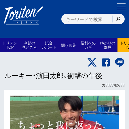
トリテン
今節の
試合
勝利への
ゆかりの
トリ
闘う言葉
TOP
見どころ
レポート
カギ
部屋
T
ルーキー・濵田太郎、衝撃の午後
2022/02/26