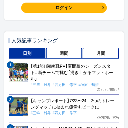
ログイン
人気記事ランキング
日別
週間
月間
【第1節H湘南戦PV】夏開幕のシーズンスター
ト。新チームで挑む「湧き上がるフットボー
ル」
#三竿 雄斗
#四方田 修平
#榊原 彗悟
2026/08/07
【キャンプレポート】7/23〜24 2つのトレーニ
ングマッチに挟まれ疲労もピークに
#三竿 雄斗
#四方田 修平
2026/07/24