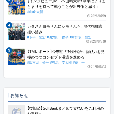
【インタビュー】MF 25 山崎太新「今季はよりま
とまりを持って戦うことが出来ると思う」
#山崎 太新
2026/07/19
カタさんヨモさんにシモさんも。歴代指揮官
揃い踏み
#下平 隆宏
#四方田 修平
#片野坂 知宏
2026/04/30
【TMレポート】今季初の対外試合。新戦力を見
極めつつコンセプト浸透を進める
#四方田 修平
#有馬 幸太郎
#茂 平
2026/07/13
お知らせ
【復旧済】SoftBankまとめて支払いをご利用の
お客様へ