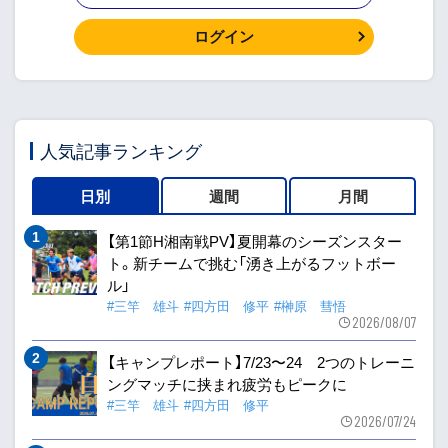
ログイン
人気記事ランキング
日別
週間
月間
【第1節H湘南戦PV】夏開幕のシーズンスター
ト。新チームで挑む「湧き上がるフットボー
ル」
#三竿 雄斗
#四方田 修平
#榊原 彗悟
2026/08/07
【キャンプレポート】7/23〜24 2つのトレーニ
ングマッチに挟まれ疲労もピークに
#三竿 雄斗
#四方田 修平
2026/07/24