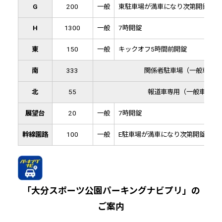
G
200
一般
東駐車場が満車になり次第開錠
H
1300
一般
7時開錠
東
150
一般
キックオフ5時間前開錠
南
333
関係者駐車場（一般車両不
北
55
報道車専用（一般車両不
展望台
20
一般
7時開錠
幹線園路
100
一般
E駐車場が満車になり次第開錠 ※キ
「大分スポーツ公園パーキングナビプリ」の
ご案内