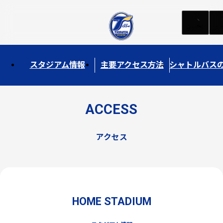
さがす
メ
スタジアム情報
主要アクセス方法
シャトルバス
ACCESS
…
03
/
07
アクセス
HOME STADIUM