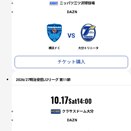
ニッパツ三ツ沢球技場
AWAY
DAZN
VS
横浜ＦＣ
大分トリニータ
チケット購入
2026/27明治安田J2リーグ 第11節
（土）
10.17
Sat
14:00
クラサスドーム大分
HOME
DAZN