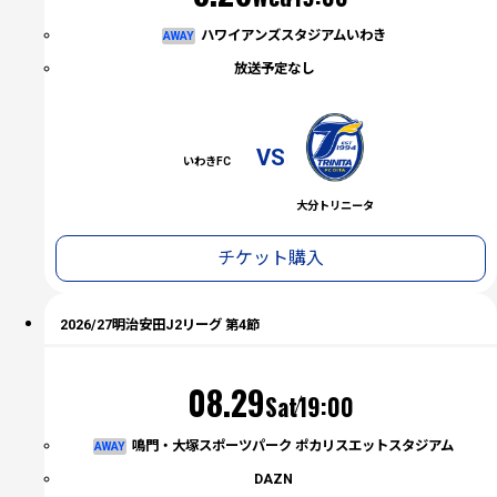
ハワイアンズスタジアムいわき
AWAY
放送予定なし
VS
いわきFC
大分トリニータ
チケット購入
2026/27明治安田J2リーグ 第4節
（土）
08.29
Sat
19:00
鳴門・大塚スポーツパーク ポカリスエットスタジアム
AWAY
DAZN