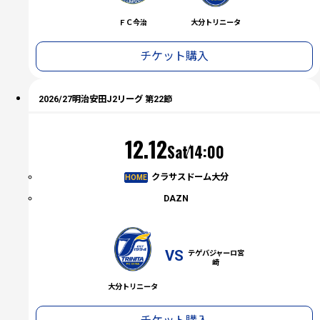
ＦＣ今治
大分トリニータ
チケット購入
2026/27明治安田J2リーグ 第22節
（土）
12.12
Sat
14:00
クラサスドーム大分
HOME
DAZN
VS
テゲバジャーロ宮
崎
大分トリニータ