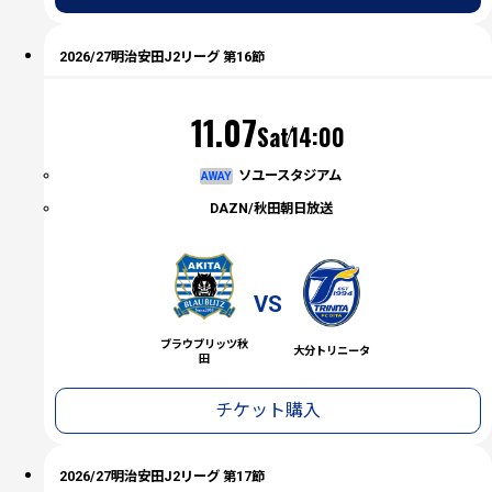
2026/27明治安田J2リーグ 第16節
（土）
11.07
Sat
14:00
ソユースタジアム
AWAY
DAZN/秋田朝日放送
VS
ブラウブリッツ秋
大分トリニータ
田
チケット購入
2026/27明治安田J2リーグ 第17節