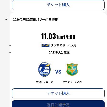
チケット購入
2026/27明治安田J2リーグ 第15節
（火）
11.03
Tue
14:00
クラサスドーム大分
HOME
DAZN/大分放送
VS
大分トリニータ
ヴァンラーレ八戸
チケット購入
近日公開予定