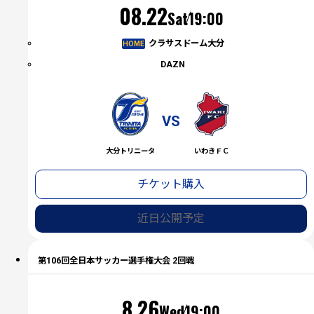
（土）
08.22
Sat
19:00
クラサスドーム大分
HOME
DAZN
VS
大分トリニータ
いわきＦＣ
チケット購入
近日公開予定
第106回全日本サッカー選手権大会 2回戦
（木）
8.26
Wed
19:00