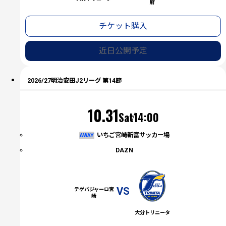
府
チケット購入
近日公開予定
2026/27明治安田J2リーグ 第14節
（土）
10.31
Sat
14:00
いちご宮崎新富サッカー場
AWAY
DAZN
VS
テゲバジャーロ宮
崎
大分トリニータ