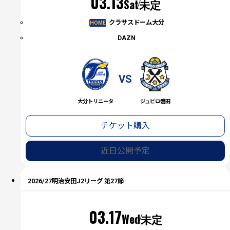
03.13
Sat
未定
クラサスドーム大分
HOME
DAZN
VS
大分トリニータ
ジュビロ磐田
チケット購入
近日公開予定
2026/27明治安田J2リーグ 第27節
03.17
Wed
未定