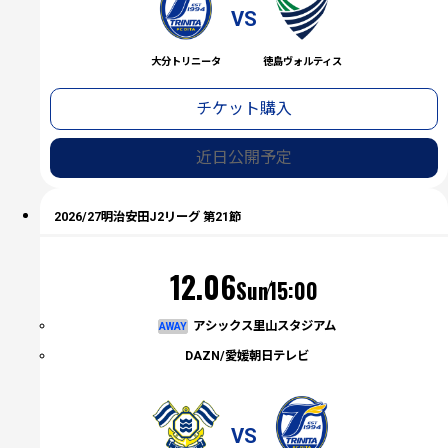
VS
大分トリニータ
徳島ヴォルティス
チケット購入
近日公開予定
2026/27明治安田J2リーグ 第21節
（日）
12.06
Sun
15:00
アシックス里山スタジアム
AWAY
DAZN/愛媛朝日テレビ
VS