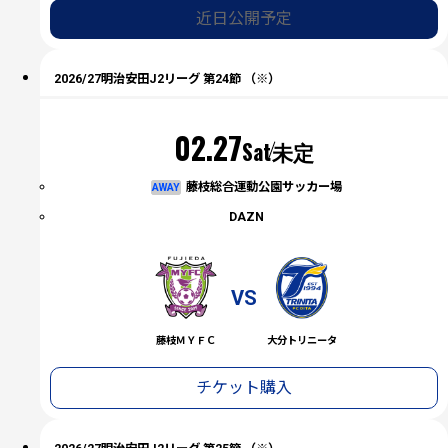
近日公開予定
2026/27明治安田J2リーグ 第24節 （※）
02.27
Sat
未定
藤枝総合運動公園サッカー場
AWAY
DAZN
VS
藤枝ＭＹＦＣ
大分トリニータ
チケット購入