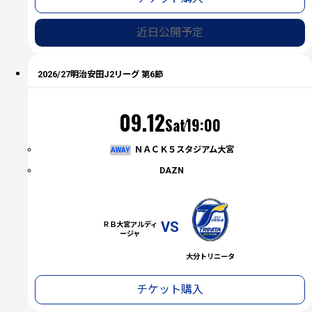
近日公開予定
2026/27明治安田J2リーグ 第6節
（土）
09.12
Sat
19:00
ＮＡＣＫ５スタジアム大宮
AWAY
DAZN
VS
ＲＢ大宮アルディ
ージャ
大分トリニータ
チケット購入