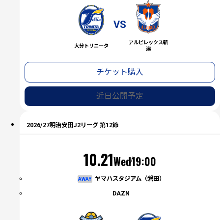
VS
アルビレックス新
大分トリニータ
潟
チケット購入
近日公開予定
2026/27明治安田J2リーグ 第12節
（水）
10.21
Wed
19:00
ヤマハスタジアム（磐田）
AWAY
DAZN