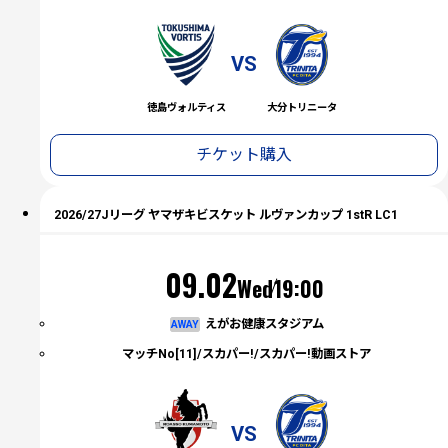
VS
徳島ヴォルティス
大分トリニータ
チケット購入
2026/27Jリーグ ヤマザキビスケット ルヴァンカップ 1stR LC1
（水）
09.02
Wed
19:00
えがお健康スタジアム
AWAY
マッチNo[11]/スカパー!/スカパー!動画ストア
VS