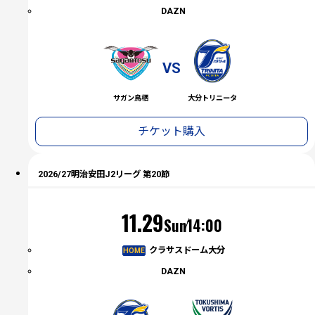
DAZN
VS
サガン鳥栖
大分トリニータ
チケット購入
2026/27明治安田J2リーグ 第20節
（日）
11.29
Sun
14:00
クラサスドーム大分
HOME
DAZN