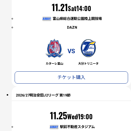
（土）
11.21
Sat
14:00
富山県総合運動公園陸上競技場
AWAY
DAZN
VS
カターレ富山
大分トリニータ
チケット購入
2026/27明治安田J2リーグ 第19節
（水）
11.25
Wed
19:00
駅前不動産スタジアム
AWAY