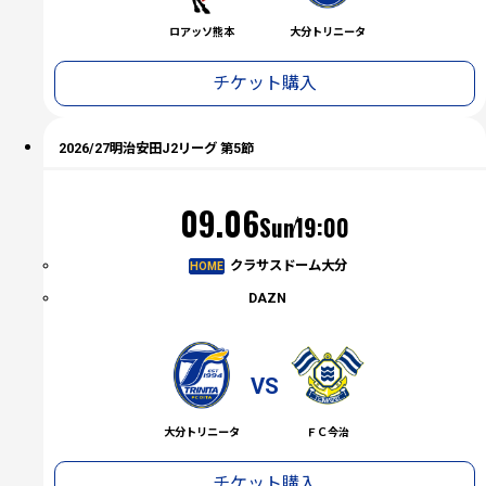
ロアッソ熊本
大分トリニータ
チケット購入
2026/27明治安田J2リーグ 第5節
（日）
09.06
Sun
19:00
クラサスドーム大分
HOME
DAZN
VS
大分トリニータ
ＦＣ今治
チケット購入