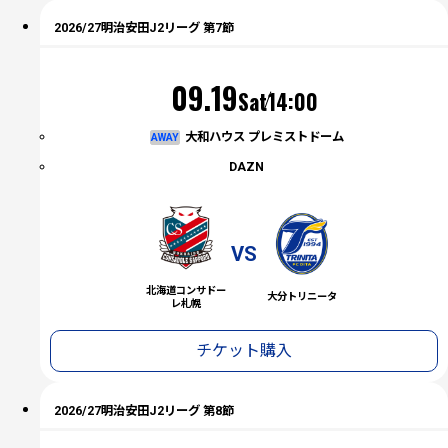
2026/27明治安田J2リーグ 第7節
（土）
09.19
Sat
14:00
大和ハウス プレミストドーム
AWAY
DAZN
VS
北海道コンサドー
大分トリニータ
レ札幌
チケット購入
2026/27明治安田J2リーグ 第8節