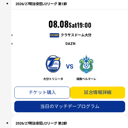
2026/27明治安田J2リーグ 第1節
（土）
08.08
Sat
19:00
クラサスドーム大分
HOME
DAZN
VS
大分トリニータ
湘南ベルマーレ
チケット購入
試合情報詳細
当日のマッチデープログラム
2026/27明治安田J2リーグ 第2節