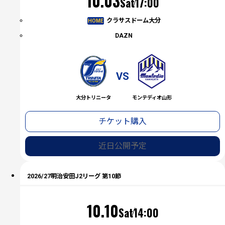
（土）
10.03
Sat
17:00
クラサスドーム大分
HOME
DAZN
VS
大分トリニータ
モンテディオ山形
チケット購入
近日公開予定
2026/27明治安田J2リーグ 第10節
（土）
10.10
Sat
14:00