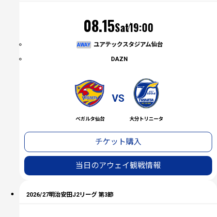
（土）
08.15
Sat
19:00
ユアテックスタジアム仙台
AWAY
DAZN
VS
ベガルタ仙台
大分トリニータ
チケット購入
当日のアウェイ観戦情報
2026/27明治安田J2リーグ 第3節