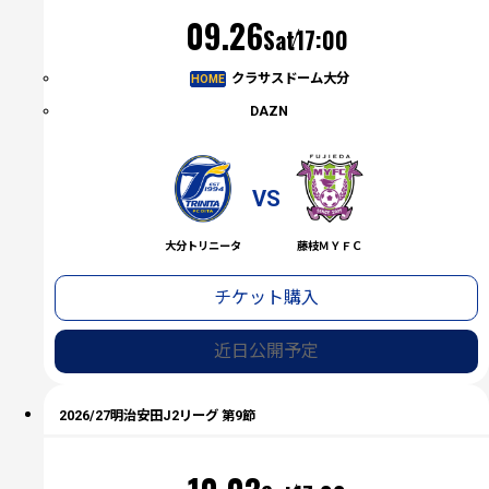
（土）
09.26
Sat
17:00
クラサスドーム大分
HOME
DAZN
VS
大分トリニータ
藤枝ＭＹＦＣ
チケット購入
近日公開予定
2026/27明治安田J2リーグ 第9節