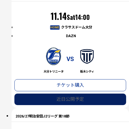
（土）
11.14
Sat
14:00
クラサスドーム大分
HOME
DAZN
VS
大分トリニータ
栃木シティ
チケット購入
近日公開予定
2026/27明治安田J2リーグ 第18節