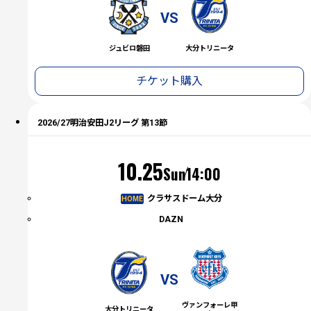
VS
ジュビロ磐田
大分トリニータ
チケット購入
2026/27明治安田J2リーグ 第13節
（日）
10.25
Sun
14:00
クラサスドーム大分
HOME
DAZN
VS
ヴァンフォーレ甲
大分トリニータ