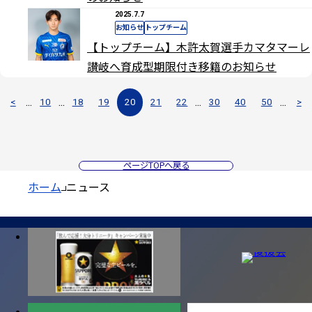
2025.7.7
お知らせ
トップチーム
【トップチーム】木許太賀選手カマタマーレ
讃岐へ育成型期限付き移籍のお知らせ
...
...
...
...
<
10
18
19
20
21
22
30
40
50
>
ページTOPへ戻る
ホーム
ニュース