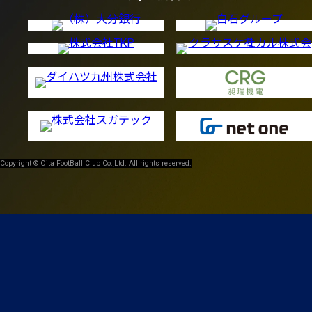
Copyright © Oita FootBall Club Co.,Ltd. All rights reserved.