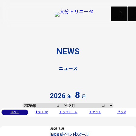
さがす
メ
NEWS
ニュース
02
/
07
8
2026
年
月
すべて
お知らせ
トップチーム
チケット
グッズ
2025.7.28
お知らせ
イベント
スクール