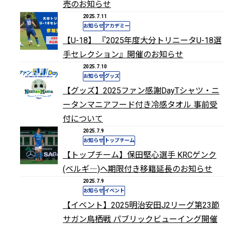
売のお知らせ
2025.7.11
お知らせ
アカデミー
【U-18】 『2025年度大分トリニータU-18選
手セレクション』開催のお知らせ
2025.7.10
お知らせ
グッズ
【グッズ】2025ファン感謝DayTシャツ・ニ
ータンマニアフード付き冷感タオル 事前受
付について
2025.7.9
お知らせ
トップチーム
【トップチーム】保田堅心選手 KRCゲンク
(ベルギ―)へ期限付き移籍延長のお知らせ
2025.7.9
お知らせ
イベント
【イベント】2025明治安田J2リーグ第23節
サガン鳥栖戦 パブリックビューイング開催