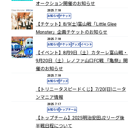
オークション開催のお知らせ
2025.7.18
お知らせ
チケット
【チケット】8/9(土)富山戦「Little Glee
Monster」企画チケットのお知らせ
2025.7.18
お知らせ
チケット
グッズ
イベント
【イベント】8月9日（土）カターレ富山戦・
9月20日（土）レノファ山口FC戦 『亀祭』開
催のお知らせ
2025.7.18
お知らせ
グッズ
【トリニータスピードくじ】7/20(日)ニータ
ンマニア情報
2025.7.17
お知らせ
トップチーム
【トップチーム】2025明治安田J2リーグ後
半戦日程について