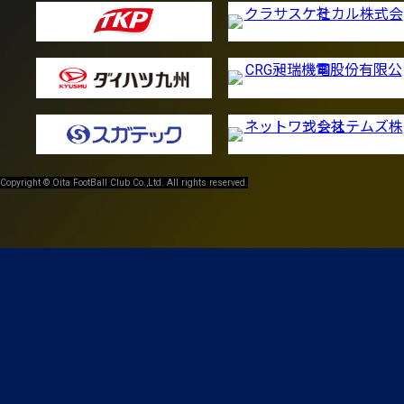
Copyright © Oita FootBall Club Co.,Ltd. All rights reserved.