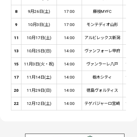
8
9月26日(土)
17:00
藤枝MYFC
9月5
9
10月3日(土)
17:00
モンテディオ山形
9月1
11
10月17日(土)
14:00
アルビレックス新潟
9月2
13
10月25日(日)
14:00
ヴァンフォーレ甲府
10月
15
11月3日(火・祝)
14:00
ヴァンラーレ八戸
10月1
17
11月14日(土)
14:00
栃木シティ
10月2
20
11月29日(日)
14:00
徳島ヴォルティス
11月
22
12月12日(土)
14:00
テゲバジャーロ宮崎
11月2