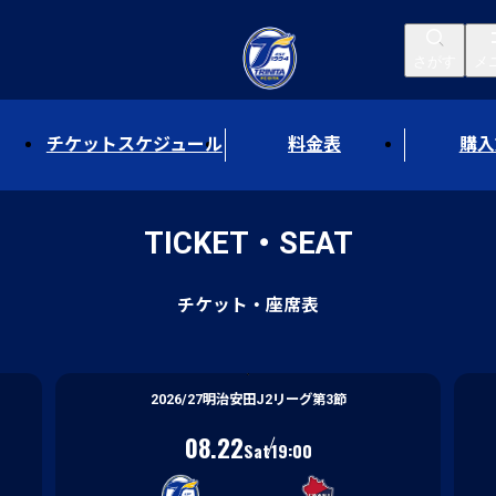
さがす
メ
チケットスケジュール
料金表
購入
TICKET・SEAT
03
/
06
チケット・座席表
2026/27明治安田J2リーグ第3節
（土）
08.22
Sat
19:00