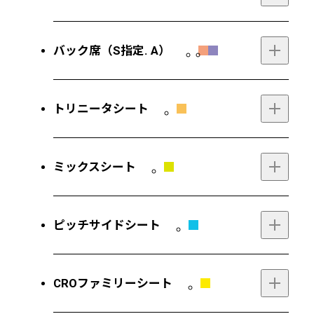
バック席（S指定. A）
トリニータシート
区分
前売
当日
SS指定席
6,000円
6,500円
ミックスシート
S指定席（一般）
5,000円
5,500円
SA指定席
4,000円
4,500円
ピッチサイドシート
区分
前売
当日
S指定席（一般）
4,500円
5,000円
区分
前売
当日
CROファミリーシート
S指定席（小・中・高）
1,500円
1,800円
一般
2,500円
3,000円
A（一般）
3,500円
4,000円