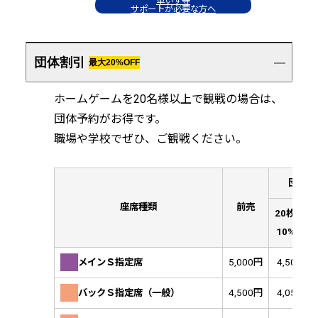
車いす等
サポートが必要な方へ
団体割引
最大20%OFF
ホームゲームを20名様以上で観戦の場合は、
団体予約がお得です。
職場や学校でぜひ、ご観戦ください。
団体割
座席種類
前売
20枚以上
10%OFF
メインＳ指定席
5,000円
4,500円
バックＳ指定席（一般）
4,500円
4,050円