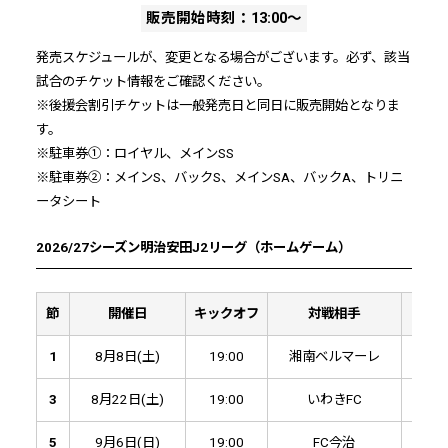
販売開始時刻：13:00～
発売スケジュールが、変更となる場合がございます。必ず、該当
試合のチケット情報をご確認ください。
※後援会割引チケットは一般発売日と同日に販売開始となりま
す。
※駐車券①：ロイヤル、メインSS
※駐車券②：メインS、バックS、メインSA、バックA、トリニ
ータシート
2026/27シーズン明治安田J2リーグ（ホームゲーム）
節
開催日
キックオフ
対戦相手
一般
1
8月8日(土)
19:00
湘南ベルマーレ
7月2
3
8月22日(土)
19:00
いわきFC
8月1
5
9月6日(日)
19:00
FC今治
8月1