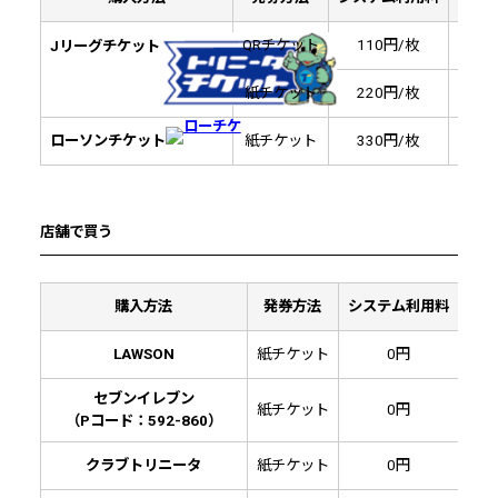
QRチケット
110円/枚
Jリーグチケット
紙チケット
220円/枚
330
ローソンチケット
紙チケット
330円/枚
330
店舗で買う
購入方法
発券方法
システム利用料
決済
LAWSON
紙チケット
0円
セブンイレブン
紙チケット
0円
（Pコード：592-860）
クラブトリニータ
紙チケット
0円