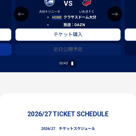
対
VS
大分トリニータ
いわきＦＣ
クラサスドーム大分
HOME
放送：DAZN
チケット購入
近日公開予定
03
/
40
2026/27 TICKET SCHEDULE
2026/27 チケットスケジュール