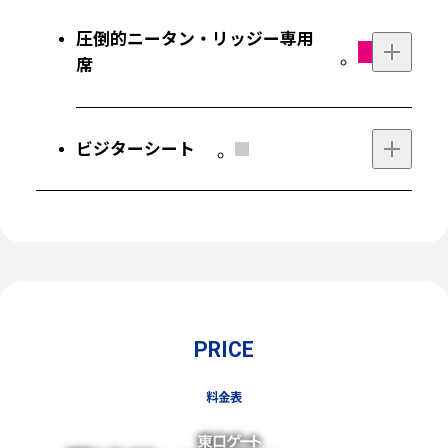
小・中・高
1,000円
1,300円
A（小・中・高）
1,200円
1,500円
圧倒的ニータン・リッジー専用
区分
前売
当日
区分
前売
当日
席
一般
4,500円
5,000円
一般
2,500円
3,000円
小・中・高
3,000円
3,300円
小・中・高
1,000円
1,300円
ビジターシート
区分
価格
2名セット
3,300円
3名セット
4,800円
区分
前売
当日
区分
前売
当日
4名セット
6,200円
一般
2,500円
3,000円
専用席
500円
1,000円
小・中・高
1,000円
1,300円
PRICE
料金表