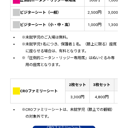
圧倒的ニータン・リッジー専用席
500円
1,000円
ビジターシート（一般）
2,500円
3,000円
ビジターシート（小・中・高）
1,000円
1,300円
※未就学児のご入場は無料。
※未就学児1名につき、保護者１名。（膝上に限る）座席
に座らせる場合は、有料となります。
※「圧倒的ニータン・リッジー専用席」はぬいぐるみ専
用の座席となります。
2枚セット
3枚セット
4枚
CROファミリーシート
3,300円
4,800円
6,2
※CROファミリーシートは、未就学児（膝上での観戦）
の対象外です。
CROファミリーシート