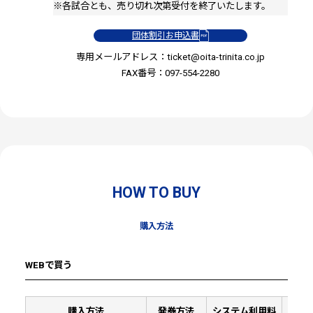
※各試合とも、売り切れ次第受付を終了いたします。
団体割引お申込書
専用メールアドレス：
ticket@oita-trinita.co.jp
FAX番号：097-554-2280
HOW TO BUY
購入方法
WEBで買う
購入方法
発券方法
システム利用料
決済