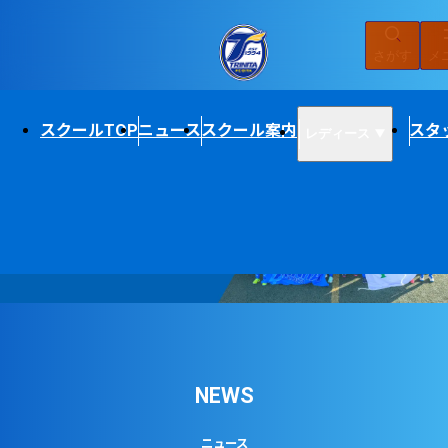
さがす
メ
スクールTOP
ニュース
スクール案内
スタ
レディース
03
/
06
NEWS
ニュース