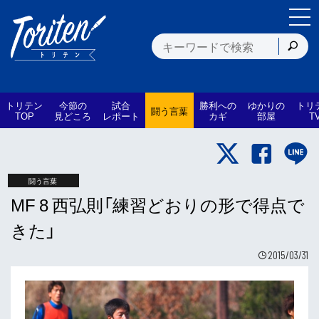
トリテン
今節の
試合
勝利への
ゆかりの
トリ
闘う言葉
TOP
見どころ
レポート
カギ
部屋
T
闘う言葉
MF 8 西弘則「練習どおりの形で得点で
きた」
2015/03/31