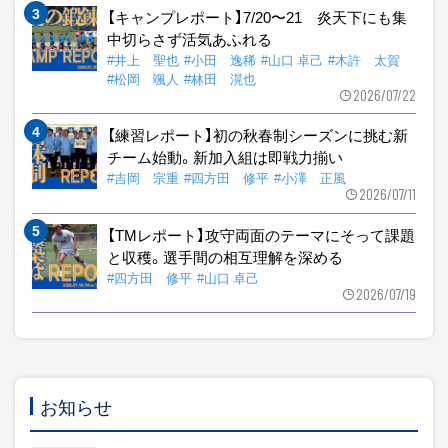
【キャンプレポート】7/20〜21 炎天下にも集
中切らさず活気あふれる
#井上 聖也
#小田 逸稀
#山口 卓己
#木許 太賀
#松岡 颯人
#林田 滉也
2026/07/22
【練習レポート】初の秋春制シーズンに挑む新
チーム始動。新加入組は即戦力揃い
#吉岡 宗重
#四方田 修平
#小澤 正風
2026/07/11
【TMレポート】攻守両面のテーマにそって課題
と収穫。選手間の相互理解を深める
#四方田 修平
#山口 卓己
2026/07/19
お知らせ