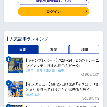
新規会員登録はこちら
ログイン
人気記事ランキング
日別
週間
月間
【キャンプレポート】7/23〜24 2つのトレーニ
ングマッチに挟まれ疲労もピークに
#三竿 雄斗
#四方田 修平
2026/07/24
【インタビュー】MF 25 山崎太新「今季はよりま
とまりを持って戦うことが出来ると思う」
#山崎 太新
2026/07/19