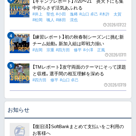
【キャンプレポート】7/20〜21 炎天下にも集
中切らさず活気あふれる
#井上 聖也
#小田 逸稀
#山口 卓己
#木許 太賀
#松岡 颯人
#林田 滉也
2026/07/22
【練習レポート】初の秋春制シーズンに挑む新
チーム始動。新加入組は即戦力揃い
#吉岡 宗重
#四方田 修平
#小澤 正風
2026/07/11
【TMレポート】攻守両面のテーマにそって課題
と収穫。選手間の相互理解を深める
#四方田 修平
#山口 卓己
2026/07/19
お知らせ
【復旧済】SoftBankまとめて支払いをご利用の
お客様へ