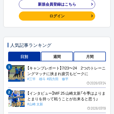
新規会員登録はこちら
ログイン
人気記事ランキング
日別
週間
月間
【キャンプレポート】7/23〜24 2つのトレーニ
ングマッチに挟まれ疲労もピークに
#三竿 雄斗
#四方田 修平
2026/07/24
【インタビュー】MF 25 山崎太新「今季はよりま
とまりを持って戦うことが出来ると思う」
#山崎 太新
2026/07/19