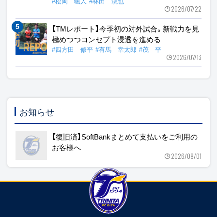
#松岡 颯人
#林田 滉也
2026/07/22
【TMレポート】今季初の対外試合。新戦力を見
極めつつコンセプト浸透を進める
#四方田 修平
#有馬 幸太郎
#茂 平
2026/07/13
お知らせ
【復旧済】SoftBankまとめて支払いをご利用の
お客様へ
2026/08/01