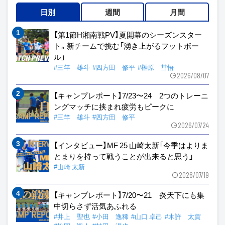
日別
週間
月間
【第1節H湘南戦PV】夏開幕のシーズンスター
ト。新チームで挑む「湧き上がるフットボー
ル」
#三竿 雄斗
#四方田 修平
#榊原 彗悟
2026/08/07
【キャンプレポート】7/23〜24 2つのトレーニ
ングマッチに挟まれ疲労もピークに
#三竿 雄斗
#四方田 修平
2026/07/24
【インタビュー】MF 25 山崎太新「今季はよりま
とまりを持って戦うことが出来ると思う」
#山崎 太新
2026/07/19
【キャンプレポート】7/20〜21 炎天下にも集
中切らさず活気あふれる
#井上 聖也
#小田 逸稀
#山口 卓己
#木許 太賀