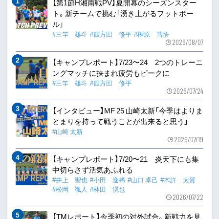
【第1節H湘南戦PV】夏開幕のシーズンスター
ト。新チームで挑む「湧き上がるフットボー
ル」
#三竿 雄斗
#四方田 修平
#榊原 彗悟
2026/08/07
【キャンプレポート】7/23〜24 2つのトレーニ
ングマッチに挟まれ疲労もピークに
#三竿 雄斗
#四方田 修平
2026/07/24
【インタビュー】MF 25 山崎太新「今季はよりま
とまりを持って戦うことが出来ると思う」
#山崎 太新
2026/07/19
【キャンプレポート】7/20〜21 炎天下にも集
中切らさず活気あふれる
#井上 聖也
#小田 逸稀
#山口 卓己
#木許 太賀
#松岡 颯人
#林田 滉也
2026/07/22
【TMレポート】今季初の対外試合。新戦力を見