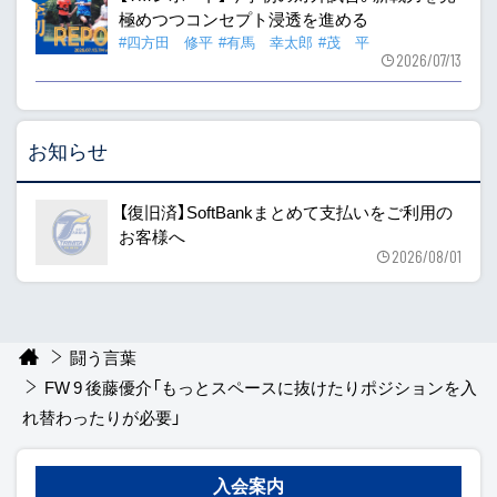
極めつつコンセプト浸透を進める
#四方田 修平
#有馬 幸太郎
#茂 平
2026/07/13
お知らせ
【復旧済】SoftBankまとめて支払いをご利用の
お客様へ
2026/08/01
闘う言葉
FW 9 後藤優介「もっとスペースに抜けたりポジションを入
れ替わったりが必要」
入会案内