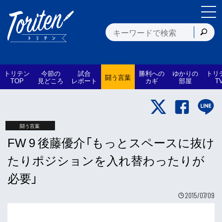
トリテン
今節の
試合
勝利への
ゆかりの
トリ
闘う言葉
TOP
見どころ
レポート
カギ
部屋
T
闘う言葉
FW 9 後藤優介「もっとスペースに抜け
たりポジションを入れ替わったりが
必要」
2015/07/09