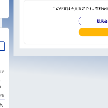
この記事は会員限定です。有料会
新規会
ー
7/24
り
」
7/19
も集