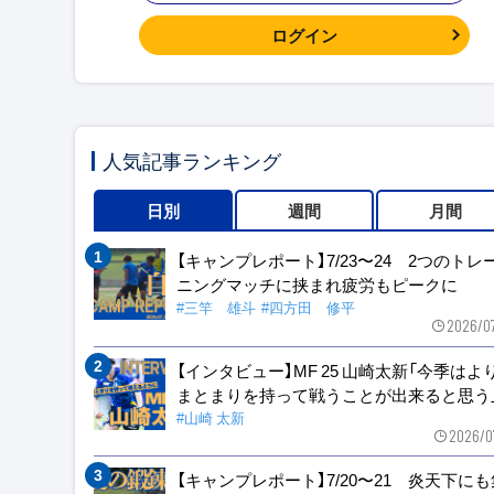
ログイン
人気記事ランキング
日別
週間
月間
【キャンプレポート】7/23〜24 2つのトレ
ニングマッチに挟まれ疲労もピークに
#三竿 雄斗
#四方田 修平
2026/0
【インタビュー】MF 25 山崎太新「今季はよ
まとまりを持って戦うことが出来ると思う
#山崎 太新
2026/0
【キャンプレポート】7/20〜21 炎天下に