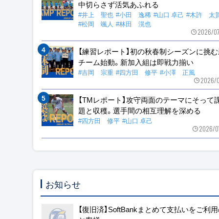
中切らさず活気あふれる
#井上 聖也
#小田 逸稀
#山口 卓己
#木許 太
#松岡 颯人
#林田 滉也
2026/0
【練習レポート】初の秋春制シーズンに挑む
チーム始動。新加入組は即戦力揃い
#吉岡 宗重
#四方田 修平
#小澤 正風
2026/0
【TMレポート】攻守両面のテーマにそって
題と収穫。選手間の相互理解を深める
#四方田 修平
#山口 卓己
2026/0
お知らせ
【復旧済】SoftBankまとめて支払いをご利