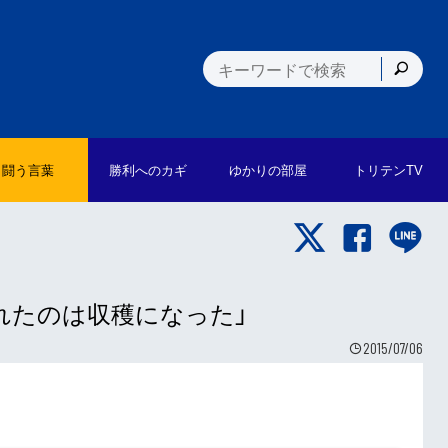
闘う言葉
勝利への
カギ
ゆかりの
部屋
トリテン
TV
れたのは収穫になった」
2015/07/06