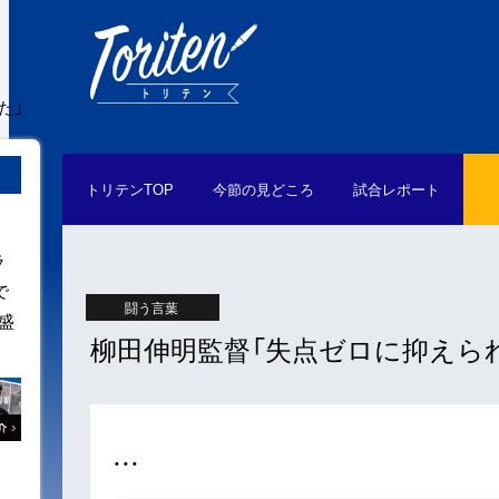
た」
トリテン
TOP
今節の
見どころ
試合
レポート
ラ
で
闘う言葉
盛
柳田伸明監督「失点ゼロに抑えら
・・・