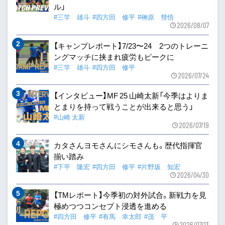
ル」
#三竿 雄斗
#四方田 修平
#榊原 彗悟
2026/08/07
【キャンプレポート】7/23〜24 2つのトレーニ
ングマッチに挟まれ疲労もピークに
#三竿 雄斗
#四方田 修平
2026/07/24
【インタビュー】MF 25 山崎太新「今季はよりま
とまりを持って戦うことが出来ると思う」
#山崎 太新
2026/07/19
カタさんヨモさんにシモさんも。歴代指揮官
揃い踏み
#下平 隆宏
#四方田 修平
#片野坂 知宏
2026/04/30
【TMレポート】今季初の対外試合。新戦力を見
極めつつコンセプト浸透を進める
#四方田 修平
#有馬 幸太郎
#茂 平
2026/07/13