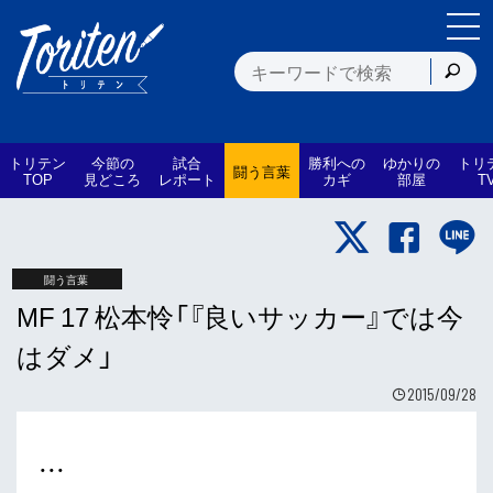
トリテン
今節の
試合
勝利への
ゆかりの
トリ
闘う言葉
TOP
見どころ
レポート
カギ
部屋
T
闘う言葉
MF 17 松本怜「『良いサッカー』では今
はダメ」
2015/09/28
・・・