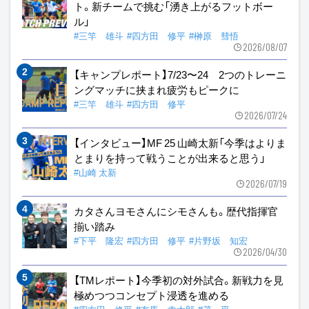
ト。新チームで挑む「湧き上がるフットボー
ル」
#三竿 雄斗
#四方田 修平
#榊原 彗悟
2026/08/07
【キャンプレポート】7/23〜24 2つのトレーニ
ングマッチに挟まれ疲労もピークに
#三竿 雄斗
#四方田 修平
2026/07/24
【インタビュー】MF 25 山崎太新「今季はよりま
とまりを持って戦うことが出来ると思う」
#山崎 太新
2026/07/19
カタさんヨモさんにシモさんも。歴代指揮官
揃い踏み
#下平 隆宏
#四方田 修平
#片野坂 知宏
2026/04/30
【TMレポート】今季初の対外試合。新戦力を見
極めつつコンセプト浸透を進める