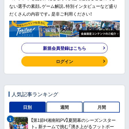
ない選手の素顔、ゲーム解説、特別インタビューなど盛り
だくさんの内容です。是非ご利用ください！
新規会員登録はこちら
ログイン
人気記事ランキング
日別
週間
月間
【第1節H湘南戦PV】夏開幕のシーズンスター
ト。新チームで挑む「湧き上がるフットボー