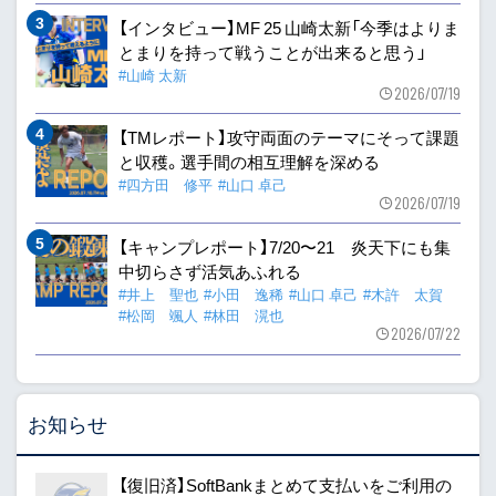
【インタビュー】MF 25 山崎太新「今季はよりま
とまりを持って戦うことが出来ると思う」
#山崎 太新
2026/07/19
【TMレポート】攻守両面のテーマにそって課題
と収穫。選手間の相互理解を深める
#四方田 修平
#山口 卓己
2026/07/19
【キャンプレポート】7/20〜21 炎天下にも集
中切らさず活気あふれる
#井上 聖也
#小田 逸稀
#山口 卓己
#木許 太賀
#松岡 颯人
#林田 滉也
2026/07/22
お知らせ
【復旧済】SoftBankまとめて支払いをご利用の