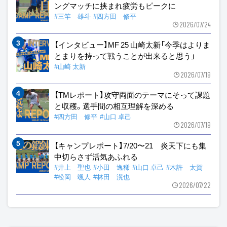
ングマッチに挟まれ疲労もピークに
#三竿 雄斗
#四方田 修平
2026/07/24
【インタビュー】MF 25 山崎太新「今季はよりま
とまりを持って戦うことが出来ると思う」
#山崎 太新
2026/07/19
【TMレポート】攻守両面のテーマにそって課題
と収穫。選手間の相互理解を深める
#四方田 修平
#山口 卓己
2026/07/19
【キャンプレポート】7/20〜21 炎天下にも集
中切らさず活気あふれる
#井上 聖也
#小田 逸稀
#山口 卓己
#木許 太賀
#松岡 颯人
#林田 滉也
2026/07/22