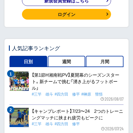
新規会員登録はこちら
ログイン
人気記事ランキング
日別
週間
月間
【第1節H湘南戦PV】夏開幕のシーズンスター
ト。新チームで挑む「湧き上がるフットボー
ル」
#三竿 雄斗
#四方田 修平
#榊原 彗悟
2026/08/07
【キャンプレポート】7/23〜24 2つのトレーニ
ングマッチに挟まれ疲労もピークに
#三竿 雄斗
#四方田 修平
2026/07/24