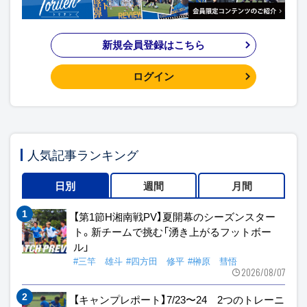
新規会員登録はこちら
ログイン
人気記事ランキング
日別
週間
月間
【第1節H湘南戦PV】夏開幕のシーズンスター
ト。新チームで挑む「湧き上がるフットボー
ル」
#三竿 雄斗
#四方田 修平
#榊原 彗悟
2026/08/07
【キャンプレポート】7/23〜24 2つのトレーニ