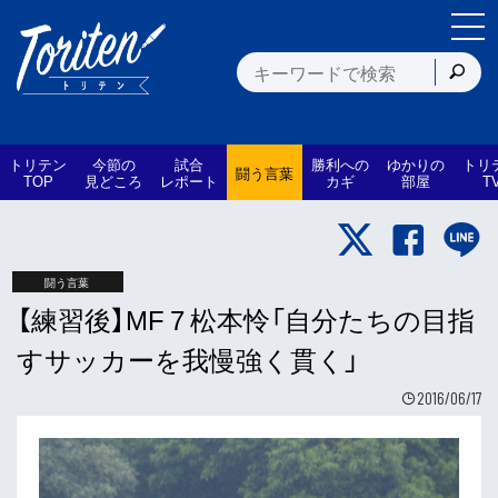
トリテン
今節の
試合
勝利への
ゆかりの
トリ
闘う言葉
TOP
見どころ
レポート
カギ
部屋
T
闘う言葉
【練習後】MF 7 松本怜「自分たちの目指
すサッカーを我慢強く貫く」
2016/06/17