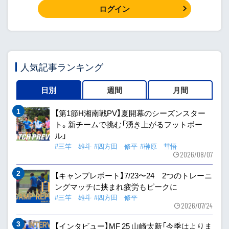
ログイン
人気記事ランキング
日別
週間
月間
【第1節H湘南戦PV】夏開幕のシーズンスター
ト。新チームで挑む「湧き上がるフットボー
ル」
#三竿 雄斗
#四方田 修平
#榊原 彗悟
2026/08/07
【キャンプレポート】7/23〜24 2つのトレーニ
ングマッチに挟まれ疲労もピークに
#三竿 雄斗
#四方田 修平
2026/07/24
【インタビュー】MF 25 山崎太新「今季はよりま