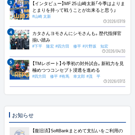
【インタビュー】MF 25 山崎太新「今季はよりま
とまりを持って戦うことが出来ると思う」
#山崎 太新
2026/07/19
カタさんヨモさんにシモさんも。歴代指揮官
揃い踏み
#下平 隆宏
#四方田 修平
#片野坂 知宏
2026/04/30
【TMレポート】今季初の対外試合。新戦力を見
極めつつコンセプト浸透を進める
#四方田 修平
#有馬 幸太郎
#茂 平
2026/07/13
お知らせ
【復旧済】SoftBankまとめて支払いをご利用の