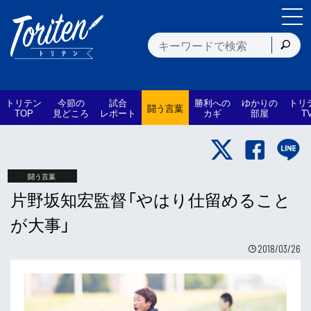
トリテン
今節の
試合
勝利への
ゆかりの
トリ
闘う言葉
TOP
見どころ
レポート
カギ
部屋
T
闘う言葉
片野坂知宏監督「やはり仕留めること
が大事」
2018/03/26