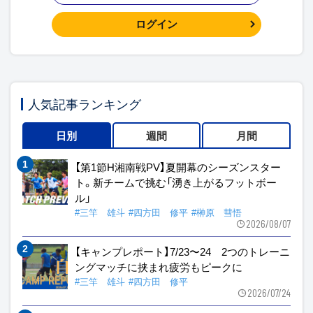
ログイン
人気記事ランキング
日別
週間
月間
【第1節H湘南戦PV】夏開幕のシーズンスター
ト。新チームで挑む「湧き上がるフットボー
ル」
#三竿 雄斗
#四方田 修平
#榊原 彗悟
2026/08/07
【キャンプレポート】7/23〜24 2つのトレーニ
ングマッチに挟まれ疲労もピークに
#三竿 雄斗
#四方田 修平
2026/07/24