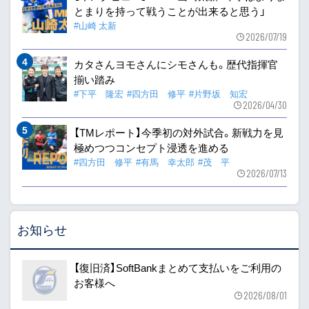
とまりを持って戦うことが出来ると思う」
#山崎 太新
2026/07/19
カタさんヨモさんにシモさんも。歴代指揮官
揃い踏み
#下平 隆宏
#四方田 修平
#片野坂 知宏
2026/04/30
【TMレポート】今季初の対外試合。新戦力を見
極めつつコンセプト浸透を進める
#四方田 修平
#有馬 幸太郎
#茂 平
2026/07/13
お知らせ
【復旧済】SoftBankまとめて支払いをご利用の
お客様へ
2026/08/01