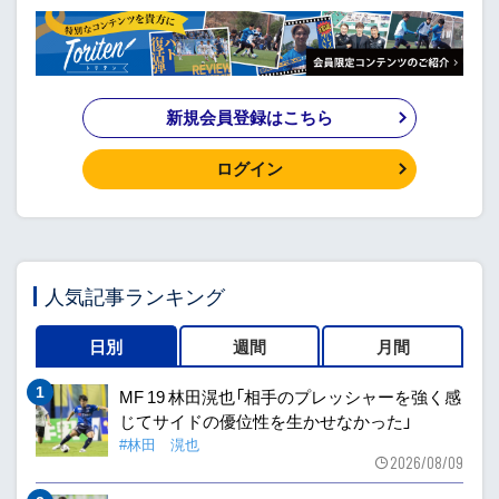
新規会員登録はこちら
ログイン
人気記事ランキング
日別
週間
月間
MF 19 林田滉也「相手のプレッシャーを強く感
じてサイドの優位性を生かせなかった」
#林田 滉也
2026/08/09