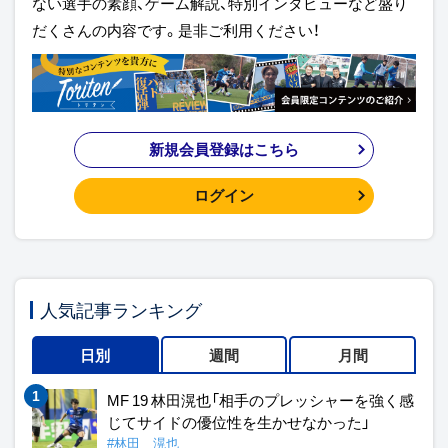
ない選手の素顔、ゲーム解説、特別インタビューなど盛り
だくさんの内容です。是非ご利用ください！
新規会員登録はこちら
ログイン
人気記事ランキング
日別
週間
月間
MF 19 林田滉也「相手のプレッシャーを強く感
じてサイドの優位性を生かせなかった」
#林田 滉也