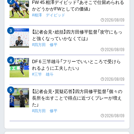
FW 45 相澤デイビッド「あそこで仕留められる
かどうかがFWとしての価値」
#相澤 デイビッド
2026/08/09
【記者会見・総括】四方田修平監督「攻守にもっ
と強くなっていかなくては」
#四方田 修平
2026/08/09
DF 6 三竿雄斗「フリーでいいところで受けら
れるように工夫したい」
#三竿 雄斗
2026/08/09
【記者会見・質疑応答】四方田修平監督「個々の
長所を出すことで得点に近づくプレーが増え
た」
#四方田 修平
2026/08/09