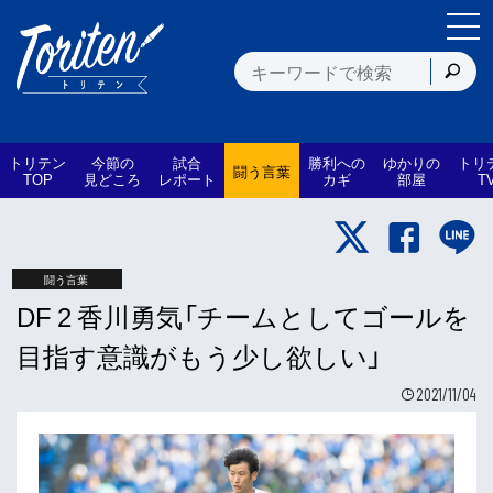
トリテン
今節の
試合
勝利への
ゆかりの
トリ
闘う言葉
TOP
見どころ
レポート
カギ
部屋
T
闘う言葉
DF 2 香川勇気「チームとしてゴールを
目指す意識がもう少し欲しい」
2021/11/04