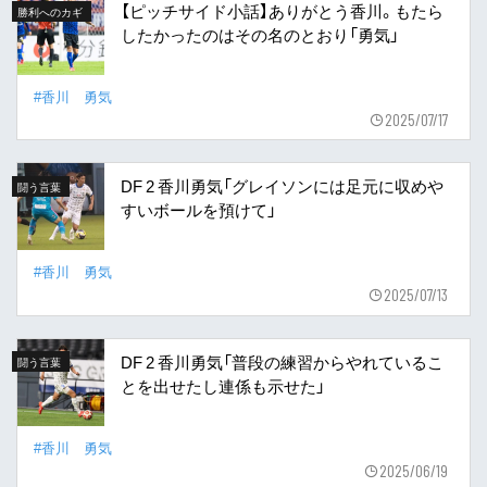
【ピッチサイド小話】ありがとう香川。もたら
勝利へのカギ
したかったのはその名のとおり「勇気」
#香川 勇気
2025/07/17
DF 2 香川勇気「グレイソンには足元に収めや
闘う言葉
すいボールを預けて」
#香川 勇気
2025/07/13
DF 2 香川勇気「普段の練習からやれているこ
闘う言葉
とを出せたし連係も示せた」
#香川 勇気
2025/06/19