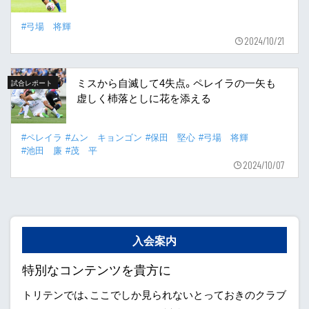
#弓場 将輝
2024/10/21
ミスから自滅して4失点。ペレイラの一矢も
試合レポート
虚しく杮落としに花を添える
#ペレイラ
#ムン キョンゴン
#保田 堅心
#弓場 将輝
#池田 廉
#茂 平
2024/10/07
入会案内
特別なコンテンツを貴方に
トリテンでは、ここでしか見られないとっておきのクラブ