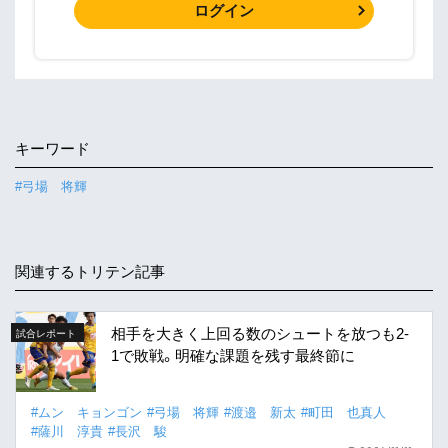
ログイン
キーワード
#弓場 将輝
関連するトリテン記事
相手を大きく上回る数のシュートを放つも2-
試合レポート
1で敗戦。明確な課題を残す最終節に
#ムン キョンゴン
#弓場 将輝
#渡邉 新太
#町田 也真人
#薩川 淳貴
#長沢 駿