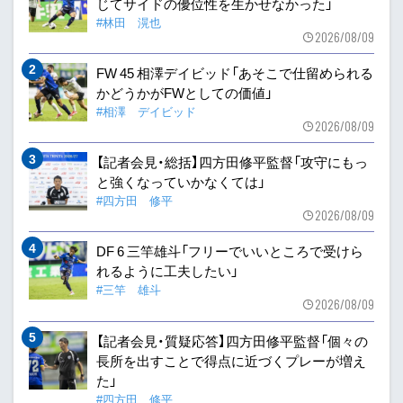
じてサイドの優位性を生かせなかった」
#林田 滉也
2026/08/09
FW 45 相澤デイビッド「あそこで仕留められる
かどうかがFWとしての価値」
#相澤 デイビッド
2026/08/09
【記者会見・総括】四方田修平監督「攻守にもっ
と強くなっていかなくては」
#四方田 修平
2026/08/09
DF 6 三竿雄斗「フリーでいいところで受けら
れるように工夫したい」
#三竿 雄斗
2026/08/09
【記者会見・質疑応答】四方田修平監督「個々の
長所を出すことで得点に近づくプレーが増え
た」
#四方田 修平