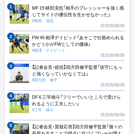
MF 19 林田滉也「相手のプレッシャーを強く感
じてサイドの優位性を生かせなかった」
#林田 滉也
2026/08/09
FW 45 相澤デイビッド「あそこで仕留められる
かどうかがFWとしての価値」
#相澤 デイビッド
2026/08/09
【記者会見・総括】四方田修平監督「攻守にもっ
と強くなっていかなくては」
#四方田 修平
2026/08/09
DF 6 三竿雄斗「フリーでいいところで受けら
れるように工夫したい」
#三竿 雄斗
2026/08/09
【記者会見・質疑応答】四方田修平監督「個々の
長所を出すことで得点に近づくプレーが増え