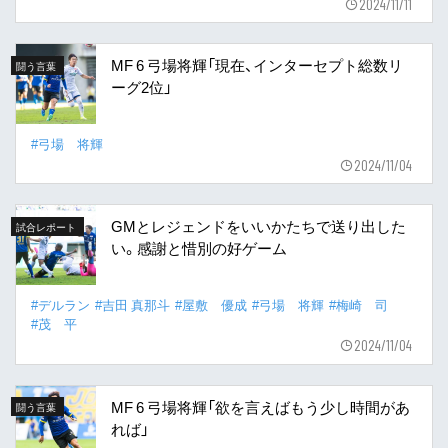
2024/11/11
MF 6 弓場将輝「現在、インターセプト総数リ
闘う言葉
ーグ2位」
#弓場 将輝
2024/11/04
GMとレジェンドをいいかたちで送り出した
試合レポート
い。感謝と惜別の好ゲーム
#デルラン
#吉田 真那斗
#屋敷 優成
#弓場 将輝
#梅崎 司
#茂 平
2024/11/04
MF 6 弓場将輝「欲を言えばもう少し時間があ
闘う言葉
れば」