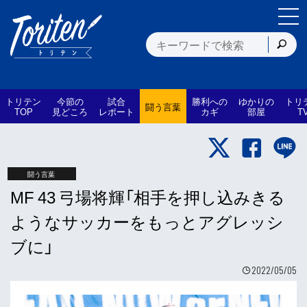
トリテン
今節の
試合
勝利への
ゆかりの
トリ
闘う言葉
TOP
見どころ
レポート
カギ
部屋
T
闘う言葉
MF 43 弓場将輝「相手を押し込みきる
ようなサッカーをもっとアグレッシ
ブに」
2022/05/05