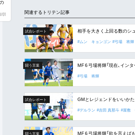
用の
関連するトリテン記事
8/01
相手を大きく上回る数のシュ
試合レポート
#ムン キョンゴン
#弓場 将輝
MF 6 弓場将輝「現在、イン
闘う言葉
#弓場 将輝
GMとレジェンドをいいか
試合レポート
#デルラン
#吉田 真那斗
#屋敷
MF 6 弓場将輝「欲を言え
闘う言葉