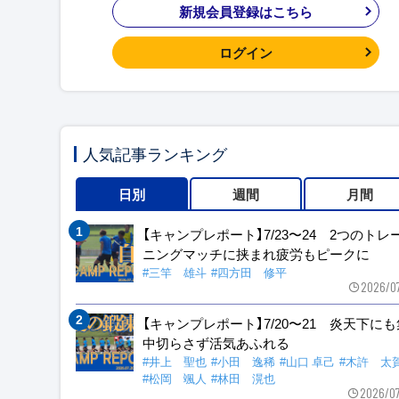
新規会員登録はこちら
ログイン
人気記事ランキング
日別
週間
月間
【キャンプレポート】7/23〜24 2つのトレ
ニングマッチに挟まれ疲労もピークに
#三竿 雄斗
#四方田 修平
2026/0
【キャンプレポート】7/20〜21 炎天下に
中切らさず活気あふれる
#井上 聖也
#小田 逸稀
#山口 卓己
#木許 太
#松岡 颯人
#林田 滉也
2026/0