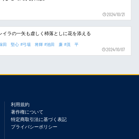
2024/10/21
レイラの一矢も虚しく杮落としに花を添える
#保田 堅心
#弓場 将輝
#池田 廉
#茂 平
2024/10/07
利用規約
著作権について
特定商取引法に基づく表記
プライバシーポリシー