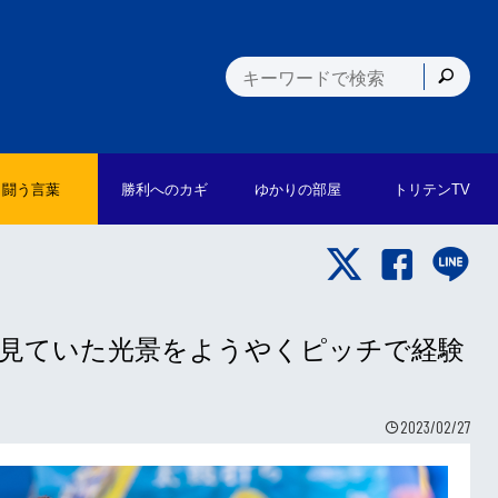
闘う言葉
勝利への
カギ
ゆかりの
部屋
トリテン
TV
きに見ていた光景をようやくピッチで経験
2023/02/27