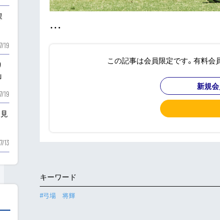
課
・・・
7/19
この記事は会員限定です。有料会
り
」
新規会
7/19
を見
7/13
キーワード
#弓場 将輝