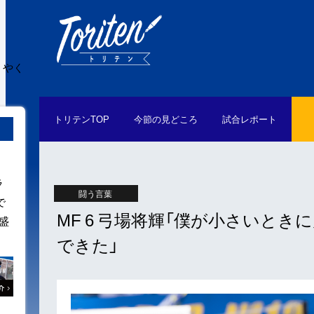
うやく
トリテン
TOP
今節の
見どころ
試合
レポート
ラ
闘う言葉
で
MF 6 弓場将輝「僕が小さいと
盛
できた」