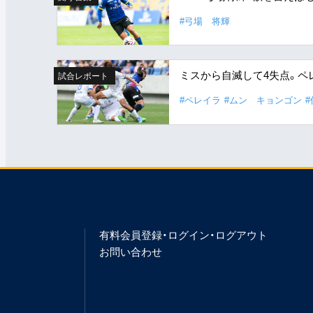
#弓場 将輝
ミスから自滅して4失点。ペ
試合レポート
#ペレイラ
#ムン キョンゴン
有料会員登録・ログイン・ログアウト
お問い合わせ