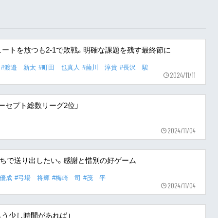
ートを放つも2-1で敗戦。明確な課題を残す最終節に
#渡邉 新太
#町田 也真人
#薩川 淳貴
#長沢 駿
2024/11/11
ターセプト総数リーグ2位」
2024/11/04
たちで送り出したい。感謝と惜別の好ゲーム
 優成
#弓場 将輝
#梅崎 司
#茂 平
2024/11/04
ばもう少し時間があれば」