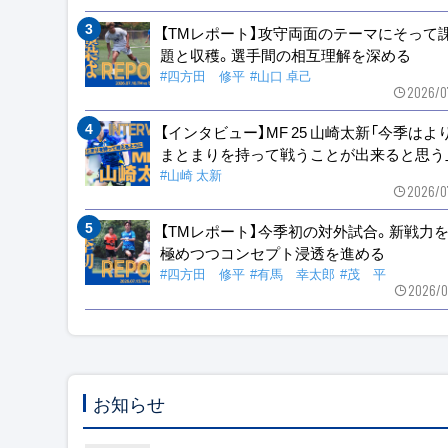
【TMレポート】攻守両面のテーマにそって
題と収穫。選手間の相互理解を深める
#四方田 修平
#山口 卓己
2026/0
【インタビュー】MF 25 山崎太新「今季はよ
まとまりを持って戦うことが出来ると思う
#山崎 太新
2026/0
【TMレポート】今季初の対外試合。新戦力
極めつつコンセプト浸透を進める
#四方田 修平
#有馬 幸太郎
#茂 平
2026/0
お知らせ