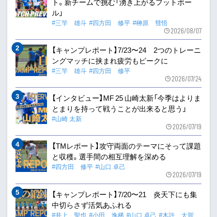
ト。新チームで挑む「湧き上がるフットボー
ル」
#三竿 雄斗
#四方田 修平
#榊原 彗悟
2026/08/07
【キャンプレポート】7/23〜24 2つのトレーニ
ングマッチに挟まれ疲労もピークに
#三竿 雄斗
#四方田 修平
2026/07/24
【インタビュー】MF 25 山崎太新「今季はよりま
とまりを持って戦うことが出来ると思う」
#山崎 太新
2026/07/19
【TMレポート】攻守両面のテーマにそって課題
と収穫。選手間の相互理解を深める
#四方田 修平
#山口 卓己
2026/07/19
【キャンプレポート】7/20〜21 炎天下にも集
中切らさず活気あふれる
#井上 聖也
#小田 逸稀
#山口 卓己
#木許 太賀