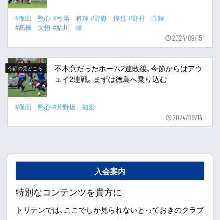
#保田 堅心
#弓場 将輝
#野嶽 惇也
#野村 直輝
#髙橋 大悟
#鮎川 峻
2024/09/15
不本意だったホーム2連敗後、今節からはアウ
今節の見どころ
ェイ2連戦。まずは徳島へ乗り込む
#保田 堅心
#片野坂 知宏
2024/09/14
入会案内
特別なコンテンツを貴方に
トリテンでは、ここでしか見られないとっておきのクラブ