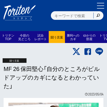
トリテン
今節の
試合
勝利への
ゆかりの
トリ
闘う言葉
TOP
見どころ
レポート
カギ
部屋
T
闘う言葉
MF 26 保田堅心「自分のところがビル
ドアップのカギになるとわかってい
た」
2023/05/04