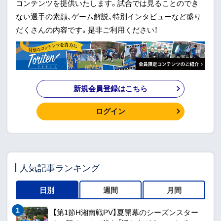
コンテンツを提供いたします。試合では見ることのでき
ない選手の素顔、ゲーム解説、特別インタビューなど盛り
だくさんの内容です。是非ご利用ください！
新規会員登録はこちら
ログイン
人気記事ランキング
日別
週間
月間
【第1節H湘南戦PV】夏開幕のシーズンスター