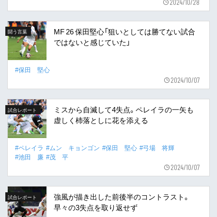
2024/10/28
MF 26 保田堅心「狙いとしては勝てない試合
闘う言葉
ではないと感じていた」
#保田 堅心
2024/10/07
ミスから自滅して4失点。ペレイラの一矢も
試合レポート
虚しく杮落としに花を添える
#ペレイラ
#ムン キョンゴン
#保田 堅心
#弓場 将輝
#池田 廉
#茂 平
2024/10/07
強風が描き出した前後半のコントラスト。
試合レポート
早々の3失点を取り返せず