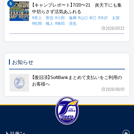
【キャンプレポート】7/20〜21 炎天下にも集
中切らさず活気あふれる
#井上 聖也
#小田 逸稀
#山口 卓己
#木許 太賀
#松岡 颯人
#林田 滉也
2026/07/22
お知らせ
【復旧済】SoftBankまとめて支払いをご利用の
お客様へ
2026/08/01
トリテン