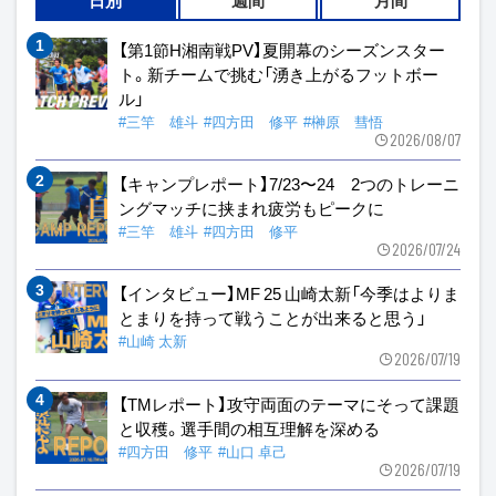
【第1節H湘南戦PV】夏開幕のシーズンスター
ト。新チームで挑む「湧き上がるフットボー
ル」
#三竿 雄斗
#四方田 修平
#榊原 彗悟
2026/08/07
【キャンプレポート】7/23〜24 2つのトレーニ
ングマッチに挟まれ疲労もピークに
#三竿 雄斗
#四方田 修平
2026/07/24
【インタビュー】MF 25 山崎太新「今季はよりま
とまりを持って戦うことが出来ると思う」
#山崎 太新
2026/07/19
【TMレポート】攻守両面のテーマにそって課題
と収穫。選手間の相互理解を深める
#四方田 修平
#山口 卓己
2026/07/19