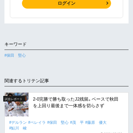
ログイン
キーワード
#保田 堅心
関連するトリテン記事
2-0完勝で勝ち取ったJ2残留。ベースで秋田
試合レポート
を上回り最後まで一体感を切らさず
#デルラン
#ペレイラ
#保田 堅心
#茂 平
#藤原 優大
#鮎川 峻