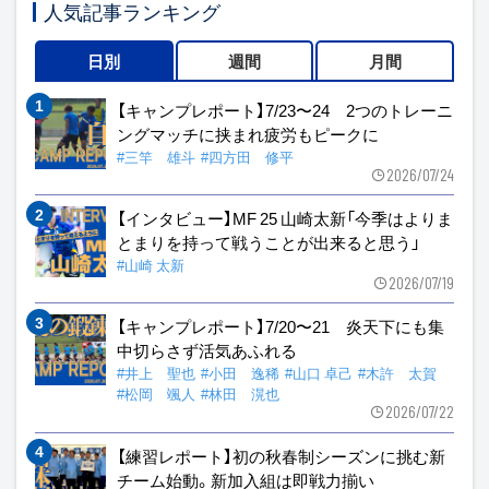
人気記事ランキング
日別
週間
月間
【キャンプレポート】7/23〜24 2つのトレーニ
ングマッチに挟まれ疲労もピークに
#三竿 雄斗
#四方田 修平
2026/07/24
【インタビュー】MF 25 山崎太新「今季はよりま
とまりを持って戦うことが出来ると思う」
#山崎 太新
2026/07/19
【キャンプレポート】7/20〜21 炎天下にも集
中切らさず活気あふれる
#井上 聖也
#小田 逸稀
#山口 卓己
#木許 太賀
#松岡 颯人
#林田 滉也
2026/07/22
【練習レポート】初の秋春制シーズンに挑む新
チーム始動。新加入組は即戦力揃い