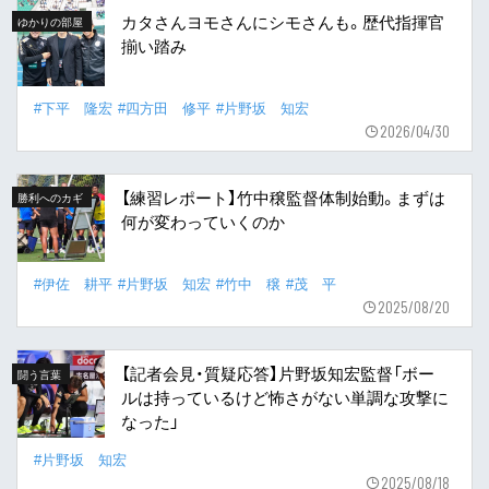
カタさんヨモさんにシモさんも。歴代指揮官
ゆかりの部屋
揃い踏み
#下平 隆宏
#四方田 修平
#片野坂 知宏
2026/04/30
【練習レポート】竹中穣監督体制始動。まずは
勝利へのカギ
何が変わっていくのか
#伊佐 耕平
#片野坂 知宏
#竹中 穣
#茂 平
2025/08/20
【記者会見・質疑応答】片野坂知宏監督「ボー
闘う言葉
ルは持っているけど怖さがない単調な攻撃に
なった」
#片野坂 知宏
2025/08/18