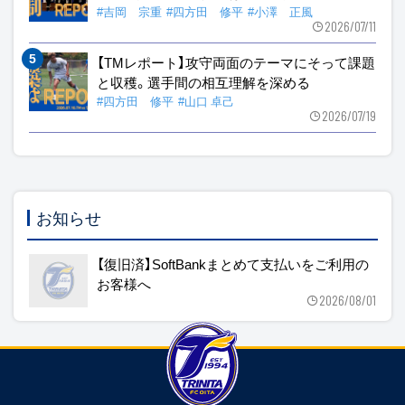
#吉岡 宗重
#四方田 修平
#小澤 正風
2026/07/11
【TMレポート】攻守両面のテーマにそって課題
と収穫。選手間の相互理解を深める
#四方田 修平
#山口 卓己
2026/07/19
お知らせ
【復旧済】SoftBankまとめて支払いをご利用の
お客様へ
2026/08/01