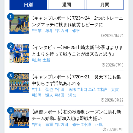
日別
週間
月間
【キャンプレポート】7/23〜24 2つのトレーニ
ングマッチに挟まれ疲労もピークに
#三竿 雄斗
#四方田 修平
2026/07/24
【インタビュー】MF 25 山崎太新「今季はよりま
とまりを持って戦うことが出来ると思う」
#山崎 太新
2026/07/19
【キャンプレポート】7/20〜21 炎天下にも集
中切らさず活気あふれる
#井上 聖也
#小田 逸稀
#山口 卓己
#木許 太賀
#松岡 颯人
#林田 滉也
2026/07/22
【練習レポート】初の秋春制シーズンに挑む新
チーム始動。新加入組は即戦力揃い
#吉岡 宗重
#四方田 修平
#小澤 正風
2026/07/11