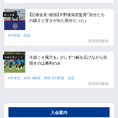
【記者会見・総括】片野坂知宏監督「自分たち
闘う言葉
の緩さと甘さが出た部分だった」
#片野坂 知宏
2025/08/18
今節こそ風穴を。少しずつ幅を広げながら目
今節の見どころ
指すのは勝利のみ
#宇津元 伸弥
#榊原 彗悟
#片野坂 知宏
2025/08/16
入会案内