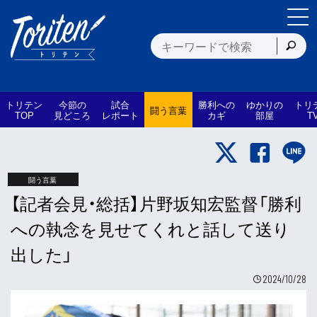
トリテン
今節の
試合
勝利への
ゆかりの
トリ
闘う言葉
TOP
見どころ
レポート
カギ
部屋
T
闘う言葉
【記者会見・総括】片野坂知宏監督「勝利
への執念を見せてくれと話して送り
出した」
2024/10/28