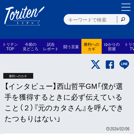
トリテン
今節の
試合
勝利への
ゆかりの
トリ
闘う言葉
TOP
見どころ
レポート
カギ
部屋
T
勝利へのカギ
【インタビュー】西山哲平GM「僕が選
手を獲得するときに必ず伝えている
こと（２）『元のカタさん』を呼んでき
たつもりはない」
2024/02/06