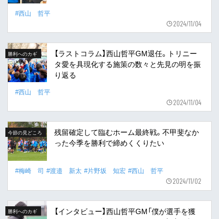
#西山 哲平
2024/11/04
【ラストコラム】西山哲平GM退任。トリニー
勝利へのカギ
タ愛を具現化する施策の数々と先見の明を振
り返る
#西山 哲平
2024/11/04
残留確定して臨むホーム最終戦。不甲斐なか
今節の見どころ
った今季を勝利で締めくくりたい
#梅崎 司
#渡邉 新太
#片野坂 知宏
#西山 哲平
2024/11/02
【インタビュー】西山哲平GM「僕が選手を獲
勝利へのカギ