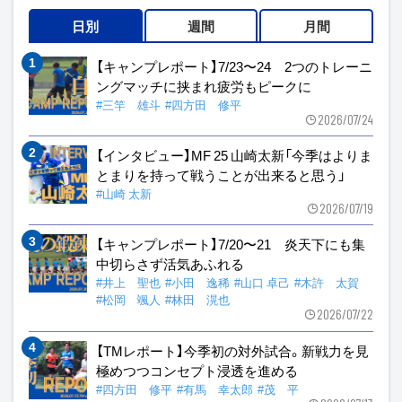
日別
週間
月間
【キャンプレポート】7/23〜24 2つのトレーニ
ングマッチに挟まれ疲労もピークに
#三竿 雄斗
#四方田 修平
2026/07/24
【インタビュー】MF 25 山崎太新「今季はよりま
とまりを持って戦うことが出来ると思う」
#山崎 太新
2026/07/19
【キャンプレポート】7/20〜21 炎天下にも集
中切らさず活気あふれる
#井上 聖也
#小田 逸稀
#山口 卓己
#木許 太賀
#松岡 颯人
#林田 滉也
2026/07/22
【TMレポート】今季初の対外試合。新戦力を見
極めつつコンセプト浸透を進める
#四方田 修平
#有馬 幸太郎
#茂 平