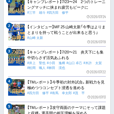
【キャンプレポート】7/23〜24 2つのトレーニ
ングマッチに挟まれ疲労もピークに
#三竿 雄斗
#四方田 修平
2026/07/24
【インタビュー】MF 25 山崎太新「今季はよりま
とまりを持って戦うことが出来ると思う」
#山崎 太新
2026/07/19
【キャンプレポート】7/20〜21 炎天下にも集
中切らさず活気あふれる
#井上 聖也
#小田 逸稀
#山口 卓己
#木許 太賀
#松岡 颯人
#林田 滉也
2026/07/22
【TMレポート】今季初の対外試合。新戦力を見
極めつつコンセプト浸透を進める
#四方田 修平
#有馬 幸太郎
#茂 平
2026/07/13
【TMレポート】攻守両面のテーマにそって課題
と収穫。選手間の相互理解を深める