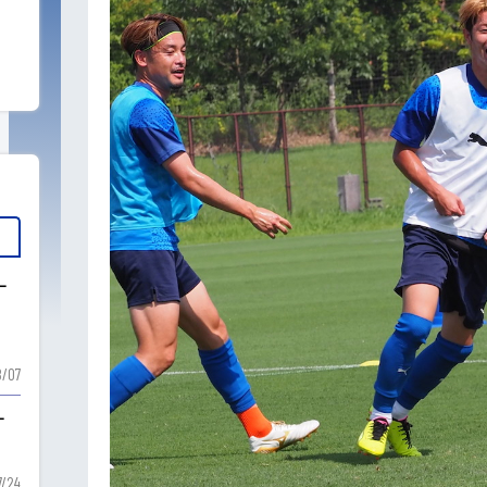
ー
ー
/07
ー
7/24