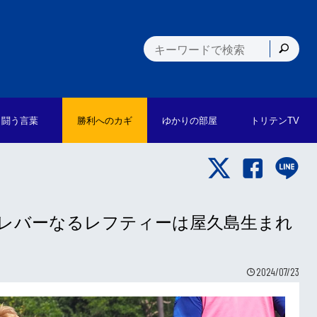
闘う言葉
勝利への
カギ
ゆかりの
部屋
トリテン
TV
悟／クレバーなるレフティーは屋久島生まれ
2024/07/23