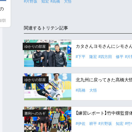
#片野坂 知宏
#髙橋 大悟
用の
8/01
関連するトリテン記事
カタさんヨモさんにシモさ
ゆかりの部屋
#下平 隆宏
#四方田 修平
#
北九州に戻ってきた髙橋大悟
ゆかりの部屋
#髙橋 大悟
【練習レポート】竹中穣監督
勝利へのカギ
#伊佐 耕平
#片野坂 知宏
#竹