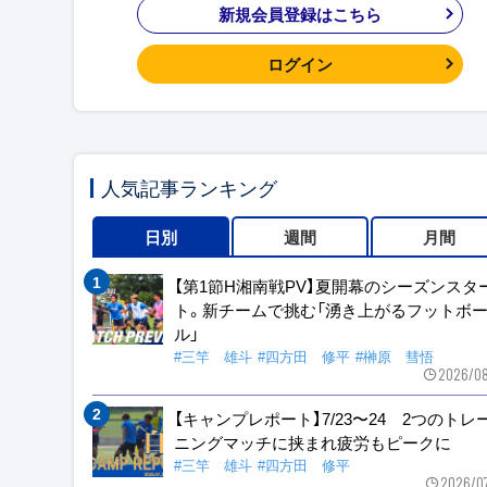
新規会員登録はこちら
ログイン
人気記事ランキング
日別
週間
月間
【第1節H湘南戦PV】夏開幕のシーズンスタ
ト。新チームで挑む「湧き上がるフットボ
ル」
#三竿 雄斗
#四方田 修平
#榊原 彗悟
2026/08
【キャンプレポート】7/23〜24 2つのトレ
ニングマッチに挟まれ疲労もピークに
#三竿 雄斗
#四方田 修平
2026/0