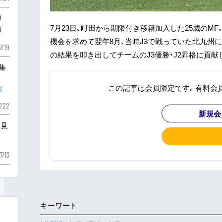
り
7月23日、町田から期限付き移籍加入した25歳のM
」
機会を求めて翌年8月、当時J3で戦っていた北九州
7/19
の結果を叩き出してチームのJ3優勝・J2昇格に貢献し
も集
この記事は会員限定です。有料会
賀
7/22
新規会
を見
7/13
キーワード