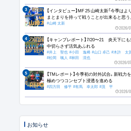
【インタビュー】MF 25 山崎太新「今季はよ
まとまりを持って戦うことが出来ると思う
#山崎 太新
2026/0
【キャンプレポート】7/20〜21 炎天下に
中切らさず活気あふれる
#井上 聖也
#小田 逸稀
#山口 卓己
#木許 太
#松岡 颯人
#林田 滉也
2026/0
【TMレポート】今季初の対外試合。新戦力
極めつつコンセプト浸透を進める
#四方田 修平
#有馬 幸太郎
#茂 平
2026/0
お知らせ