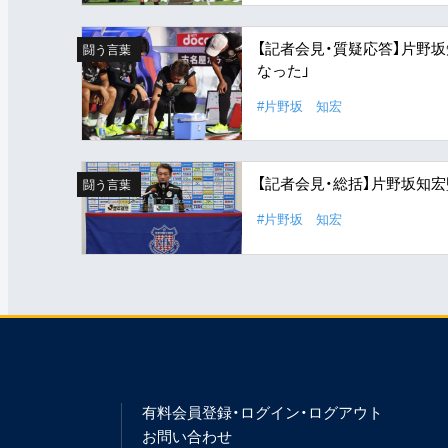
【記者会見・質疑応答】片野
闘う言葉
なった」
#片野坂 知宏
【記者会見・総括】片野坂知
闘う言葉
#片野坂 知宏
有料会員登録・ログイン・ログアウト
お問い合わせ