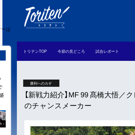
ィーは
トリテン
TOP
今節の
見どころ
試合
レポート
ラ
勝利へのカギ
で
【新戦力紹介】MF 99 髙橋大
盛
のチャンスメーカー