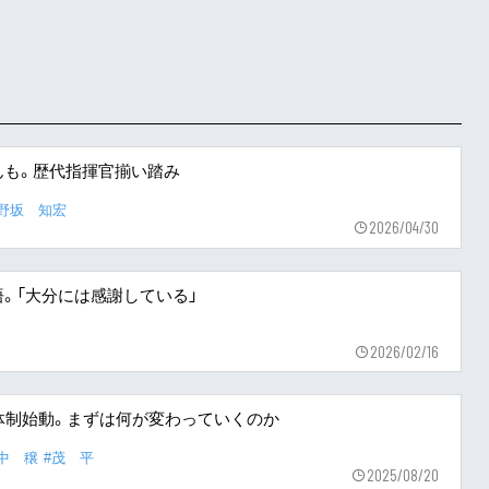
んも。歴代指揮官揃い踏み
片野坂 知宏
2026/04/30
。「大分には感謝している」
2026/02/16
体制始動。まずは何が変わっていくのか
中 穣
#茂 平
2025/08/20