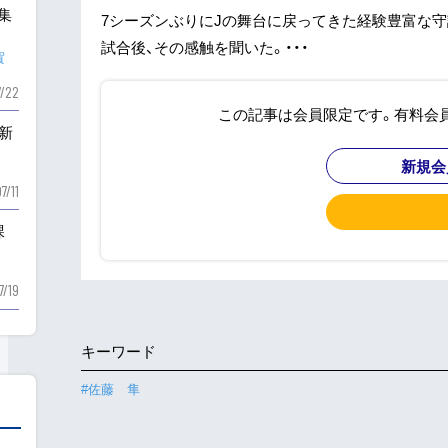
も集
7シーズンぶりにJの舞台に戻ってきた経験豊富な
試合後、その感触を聞いた。・・・
賀
7/22
この記事は会員限定です。有料会
新
新規会
7/11
課
7/19
キーワード
#佐藤 隼