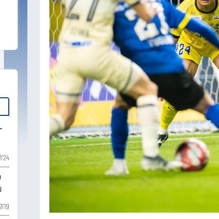
ー
7/24
り
」
7/19