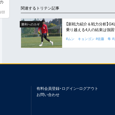
用の
関連するトリテン記事
8/01
【新戦力紹介＆戦力分析】G
勝利へのカギ
乗り越える4人の結束は強固
#ムン キョンゴン
#佐藤 隼
#
有料会員登録・ログイン・ログアウト
お問い合わせ