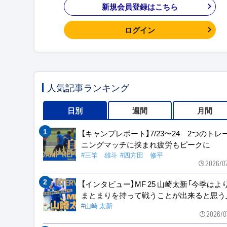
新規会員登録はこちら
ログイン
人気記事ランキング
日別
週間
月間
【キャンプレポート】7/23〜24 2つのトレ
ニングマッチに挟まれ疲労もピークに
#三竿 雄斗
#四方田 修平
2026/0
【インタビュー】MF 25 山崎太新「今季はよ
まとまりを持って戦うことが出来ると思う
#山崎 太新
2026/0