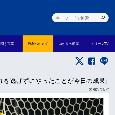
闘う言葉
勝利への
カギ
ゆかりの
部屋
トリテン
TV
「あれを逃げずにやったことが今日の成果」
2025/03/27