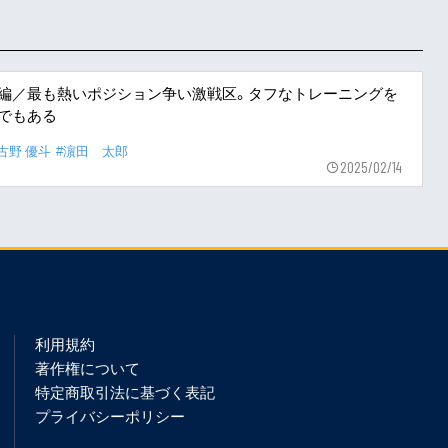
K編／最も熱いポジション争い激戦区。タフなトレーニングを
でもある
古野 優斗
#濵田 太郎
2025/02/14
利用規約
著作権について
特定商取引法に基づく表記
プライバシーポリシー