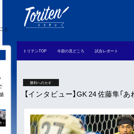
たこと
トリテン
TOP
今節の
見どころ
試合
レポート
ラ
勝利へのカギ
で
【インタビュー】GK 24 佐藤隼
盛