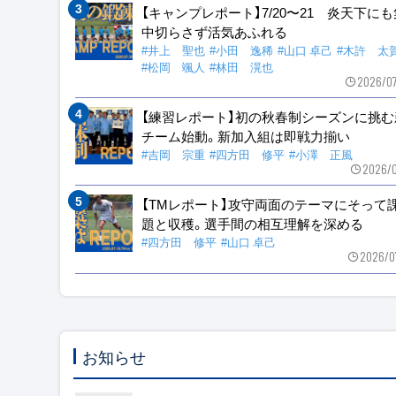
【キャンプレポート】7/20〜21 炎天下に
中切らさず活気あふれる
#井上 聖也
#小田 逸稀
#山口 卓己
#木許 太
#松岡 颯人
#林田 滉也
2026/0
【練習レポート】初の秋春制シーズンに挑む
チーム始動。新加入組は即戦力揃い
#吉岡 宗重
#四方田 修平
#小澤 正風
2026/0
【TMレポート】攻守両面のテーマにそって
題と収穫。選手間の相互理解を深める
#四方田 修平
#山口 卓己
2026/0
お知らせ