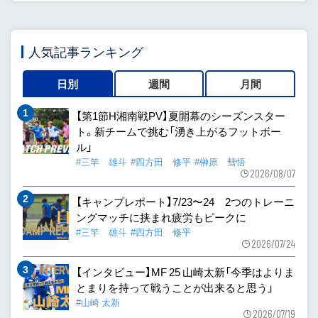
人気記事ランキング
日別
週間
月間
【第1節H湘南戦PV】夏開幕のシーズンスター
ト。新チームで挑む「湧き上がるフットボー
ル」
#三竿 雄斗
#四方田 修平
#榊原 彗悟
2026/08/07
【キャンプレポート】7/23〜24 2つのトレーニ
ングマッチに挟まれ疲労もピークに
#三竿 雄斗
#四方田 修平
2026/07/24
【インタビュー】MF 25 山崎太新「今季はよりま
とまりを持って戦うことが出来ると思う」
#山崎 太新
2026/07/19