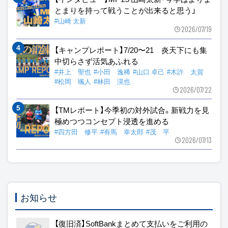
とまりを持って戦うことが出来ると思う」
#山崎 太新
2026/07/19
【キャンプレポート】7/20〜21 炎天下にも集
中切らさず活気あふれる
#井上 聖也
#小田 逸稀
#山口 卓己
#木許 太賀
#松岡 颯人
#林田 滉也
2026/07/22
【TMレポート】今季初の対外試合。新戦力を見
極めつつコンセプト浸透を進める
#四方田 修平
#有馬 幸太郎
#茂 平
2026/07/13
お知らせ
【復旧済】SoftBankまとめて支払いをご利用の