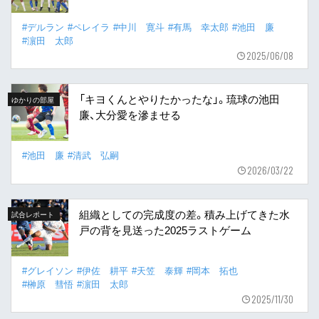
#デルラン
#ペレイラ
#中川 寛斗
#有馬 幸太郎
#池田 廉
#濵田 太郎
2025/06/08
「キヨくんとやりたかったな」。琉球の池田
ゆかりの部屋
廉、大分愛を滲ませる
#池田 廉
#清武 弘嗣
2026/03/22
組織としての完成度の差。積み上げてきた水
試合レポート
戸の背を見送った2025ラストゲーム
#グレイソン
#伊佐 耕平
#天笠 泰輝
#岡本 拓也
#榊原 彗悟
#濵田 太郎
2025/11/30