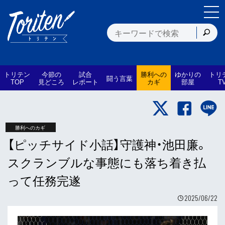
トリテン
今節の
試合
勝利への
ゆかりの
トリ
闘う言葉
TOP
見どころ
レポート
カギ
部屋
T
勝利へのカギ
【ピッチサイド小話】守護神・池田廉。
スクランブルな事態にも落ち着き払
って任務完遂
2025/06/22