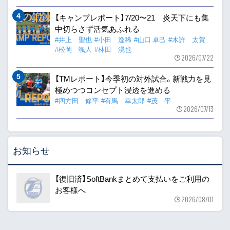
【キャンプレポート】7/20〜21 炎天下にも集
中切らさず活気あふれる
#井上 聖也
#小田 逸稀
#山口 卓己
#木許 太賀
#松岡 颯人
#林田 滉也
2026/07/22
【TMレポート】今季初の対外試合。新戦力を見
極めつつコンセプト浸透を進める
#四方田 修平
#有馬 幸太郎
#茂 平
2026/07/13
お知らせ
【復旧済】SoftBankまとめて支払いをご利用の
お客様へ
2026/08/01