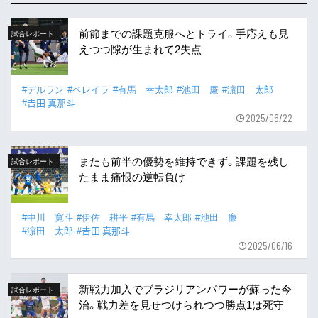
前節までの課題克服へとトライ。手応えも見
試合レポート
えつつ隙が生まれて2失点
#デルラン
#ペレイラ
#有馬 幸太郎
#池田 廉
#濵田 太郎
#𠮷田 真那斗
2025/06/22
またも前半の優勢を維持できず。課題を残し
試合レポート
たまま痛恨の逆転負け
#中川 寛斗
#伊佐 耕平
#有馬 幸太郎
#池田 廉
#濵田 太郎
#𠮷田 真那斗
2025/06/16
新戦力加入でブラジリアンパワーが蘇った今
試合レポート
治。戦力差を見せつけられつつ勝点1は死守