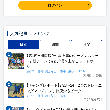
ログイン
人気記事ランキング
日別
週間
月間
【第1節H湘南戦PV】夏開幕のシーズンスター
ト。新チームで挑む「湧き上がるフットボー
ル」
#三竿 雄斗
#四方田 修平
#榊原 彗悟
2026/08/07
【キャンプレポート】7/23〜24 2つのトレーニ
ングマッチに挟まれ疲労もピークに
#三竿 雄斗
#四方田 修平
2026/07/24
【インタビュー】MF 25 山崎太新「今季はよりま