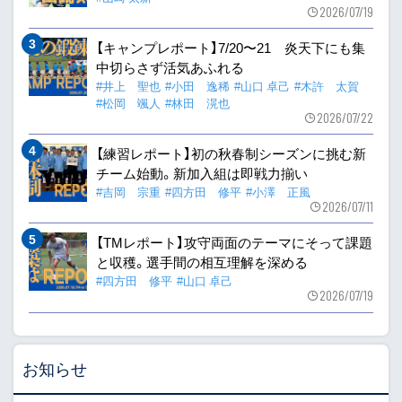
2026/07/19
【キャンプレポート】7/20〜21 炎天下にも集
中切らさず活気あふれる
#井上 聖也
#小田 逸稀
#山口 卓己
#木許 太賀
#松岡 颯人
#林田 滉也
2026/07/22
【練習レポート】初の秋春制シーズンに挑む新
チーム始動。新加入組は即戦力揃い
#吉岡 宗重
#四方田 修平
#小澤 正風
2026/07/11
【TMレポート】攻守両面のテーマにそって課題
と収穫。選手間の相互理解を深める
#四方田 修平
#山口 卓己
2026/07/19
お知らせ