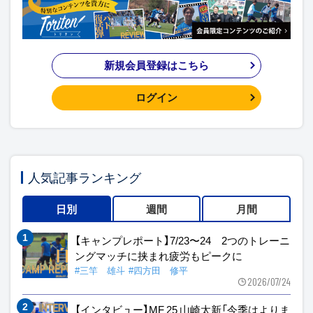
新規会員登録はこちら
ログイン
人気記事ランキング
日別
週間
月間
【キャンプレポート】7/23〜24 2つのトレーニ
ングマッチに挟まれ疲労もピークに
#三竿 雄斗
#四方田 修平
2026/07/24
【インタビュー】MF 25 山崎太新「今季はよりま