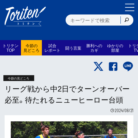
トリテン
今節の
試合
勝利への
ゆかりの
トリ
闘う言葉
TOP
見どころ
レポート
カギ
部屋
T
今節の見どころ
リーグ戦から中2日でターンオーバー
必至。待たれるニューヒーロー台頭
2024/08/21