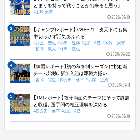
とまりを持って戦うことが出来ると思う」
#山崎 太新
2026/07/19
【キャンプレポート】7/20〜21 炎天下にも集
中切らさず活気あふれる
#井上 聖也
#小田 逸稀
#山口 卓己
#木許 太賀
#松岡 颯人
#林田 滉也
2026/07/22
【練習レポート】初の秋春制シーズンに挑む新
チーム始動。新加入組は即戦力揃い
#吉岡 宗重
#四方田 修平
#小澤 正風
2026/07/11
【TMレポート】攻守両面のテーマにそって課題
と収穫。選手間の相互理解を深める
#四方田 修平
#山口 卓己
2026/07/19