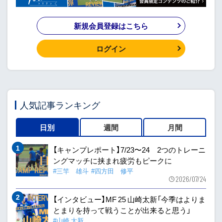
新規会員登録はこちら
ログイン
人気記事ランキング
日別
週間
月間
【キャンプレポート】7/23〜24 2つのトレーニ
ングマッチに挟まれ疲労もピークに
#三竿 雄斗
#四方田 修平
2026/07/24
【インタビュー】MF 25 山崎太新「今季はよりま
とまりを持って戦うことが出来ると思う」
#山崎 太新