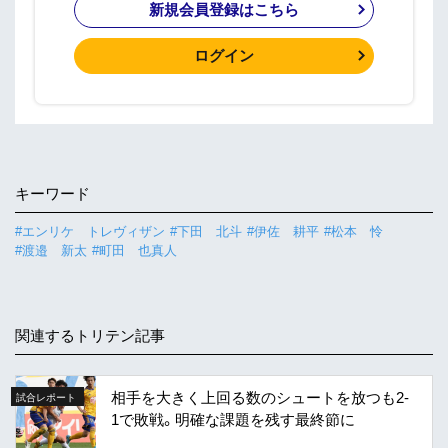
新規会員登録はこちら
ログイン
キーワード
#エンリケ トレヴィザン
#下田 北斗
#伊佐 耕平
#松本 怜
#渡邉 新太
#町田 也真人
関連するトリテン記事
相手を大きく上回る数のシュートを放つも2-
試合レポート
1で敗戦。明確な課題を残す最終節に