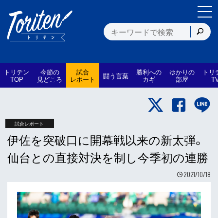
トリテン
今節の
試合
勝利への
ゆかりの
トリ
闘う言葉
TOP
見どころ
レポート
カギ
部屋
T
試合レポート
伊佐を突破口に開幕戦以来の新太弾。
仙台との直接対決を制し今季初の連勝
2021/10/18