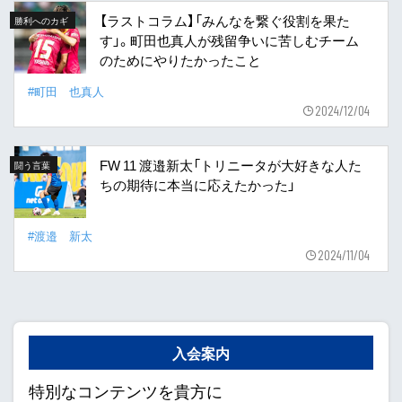
【ラストコラム】「みんなを繋ぐ役割を果た
勝利へのカギ
す」。町田也真人が残留争いに苦しむチーム
のためにやりたかったこと
#町田 也真人
2024/12/04
FW 11 渡邉新太「トリニータが大好きな人た
闘う言葉
ちの期待に本当に応えたかった」
#渡邉 新太
2024/11/04
入会案内
特別なコンテンツを貴方に