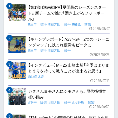
【第1節H湘南戦PV】夏開幕のシーズンスター
ト。新チームで挑む「湧き上がるフットボー
ル」
#三竿 雄斗
#四方田 修平
#榊原 彗悟
2026/08/07
【キャンプレポート】7/23〜24 2つのトレーニ
ングマッチに挟まれ疲労もピークに
#三竿 雄斗
#四方田 修平
2026/07/24
【インタビュー】MF 25 山崎太新「今季はよりま
とまりを持って戦うことが出来ると思う」
#山崎 太新
2026/07/19
カタさんヨモさんにシモさんも。歴代指揮官
揃い踏み
#下平 隆宏
#四方田 修平
#片野坂 知宏
2026/04/30
【TMレポート】今季初の対外試合。新戦力を見