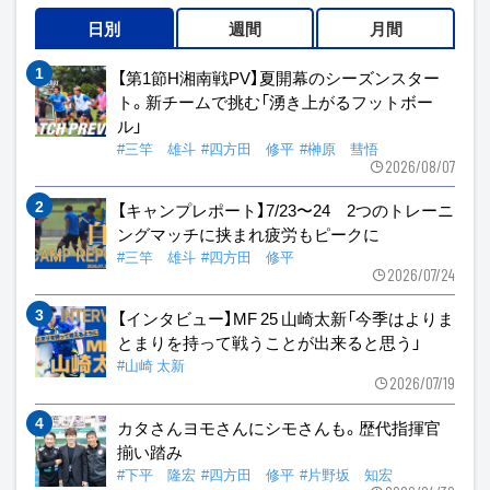
日別
週間
月間
【第1節H湘南戦PV】夏開幕のシーズンスター
ト。新チームで挑む「湧き上がるフットボー
ル」
#三竿 雄斗
#四方田 修平
#榊原 彗悟
2026/08/07
【キャンプレポート】7/23〜24 2つのトレーニ
ングマッチに挟まれ疲労もピークに
#三竿 雄斗
#四方田 修平
2026/07/24
【インタビュー】MF 25 山崎太新「今季はよりま
とまりを持って戦うことが出来ると思う」
#山崎 太新
2026/07/19
カタさんヨモさんにシモさんも。歴代指揮官
揃い踏み
#下平 隆宏
#四方田 修平
#片野坂 知宏