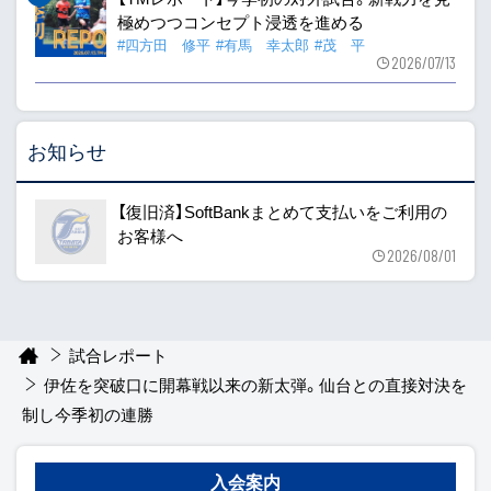
極めつつコンセプト浸透を進める
#四方田 修平
#有馬 幸太郎
#茂 平
2026/07/13
お知らせ
【復旧済】SoftBankまとめて支払いをご利用の
お客様へ
2026/08/01
試合レポート
伊佐を突破口に開幕戦以来の新太弾。仙台との直接対決を
制し今季初の連勝
入会案内