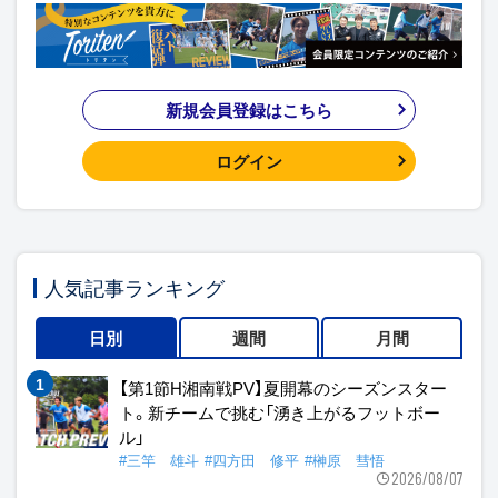
新規会員登録はこちら
ログイン
人気記事ランキング
日別
週間
月間
【第1節H湘南戦PV】夏開幕のシーズンスター
ト。新チームで挑む「湧き上がるフットボー
ル」
#三竿 雄斗
#四方田 修平
#榊原 彗悟
2026/08/07