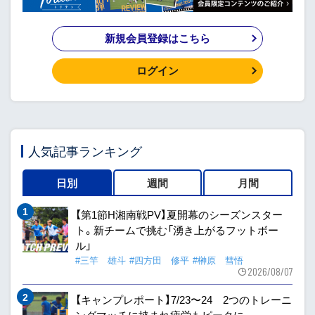
新規会員登録はこちら
ログイン
人気記事ランキング
日別
週間
月間
【第1節H湘南戦PV】夏開幕のシーズンスター
ト。新チームで挑む「湧き上がるフットボー
ル」
#三竿 雄斗
#四方田 修平
#榊原 彗悟
2026/08/07
【キャンプレポート】7/23〜24 2つのトレーニ