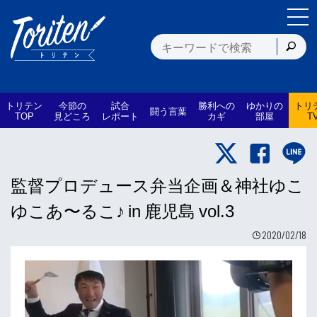
トリテン
今節の
試合
勝利への
ゆかりの
トリ
闘う言葉
TOP
見どころ
レポート
カギ
部屋
T
監督プロデュース弁当企画＆神社ゆこ
ゆこあ〜るこ♪ in 鹿児島 vol.3
2020/02/18