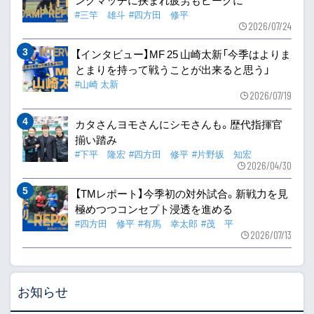
ングマッチに挟まれ疲労もピークに
#三竿 雄斗
#四方田 修平
2026/07/24
【インタビュー】MF 25 山崎太新「今季はよりま
とまりを持って戦うことが出来ると思う」
#山崎 太新
2026/07/19
カタさんヨモさんにシモさんも。歴代指揮官
揃い踏み
#下平 隆宏
#四方田 修平
#片野坂 知宏
2026/04/30
【TMレポート】今季初の対外試合。新戦力を見
極めつつコンセプト浸透を進める
#四方田 修平
#有馬 幸太郎
#茂 平
2026/07/13
お知らせ