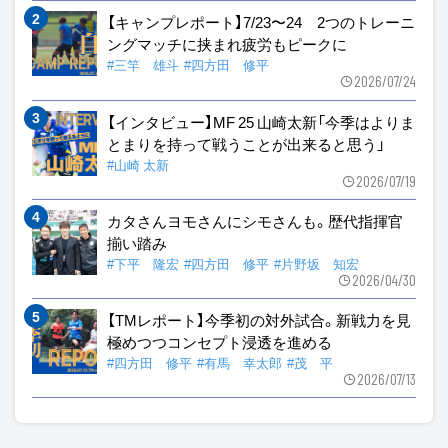
【キャンプレポート】7/23〜24 2つのトレーニ
ングマッチに挟まれ疲労もピークに
#三竿 雄斗
#四方田 修平
2026/07/24
【インタビュー】MF 25 山崎太新「今季はよりま
とまりを持って戦うことが出来ると思う」
#山崎 太新
2026/07/19
カタさんヨモさんにシモさんも。歴代指揮官
揃い踏み
#下平 隆宏
#四方田 修平
#片野坂 知宏
2026/04/30
【TMレポート】今季初の対外試合。新戦力を見
極めつつコンセプト浸透を進める
#四方田 修平
#有馬 幸太郎
#茂 平
2026/07/13