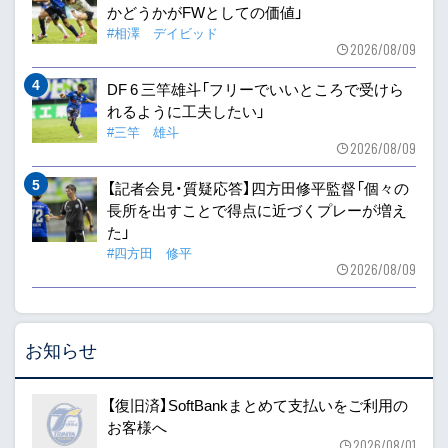
かどうかがFWとしての価値」
#相澤 デイビッド
2026/08/09
DF 6 三竿雄斗「フリーでいいところで受けら
れるように工夫したい」
#三竿 雄斗
2026/08/09
【記者会見・質疑応答】四方田修平監督「個々の
長所を出すことで得点に近づくプレーが増え
た」
#四方田 修平
2026/08/09
お知らせ
【復旧済】SoftBankまとめて支払いをご利用の
お客様へ
2026/08/01