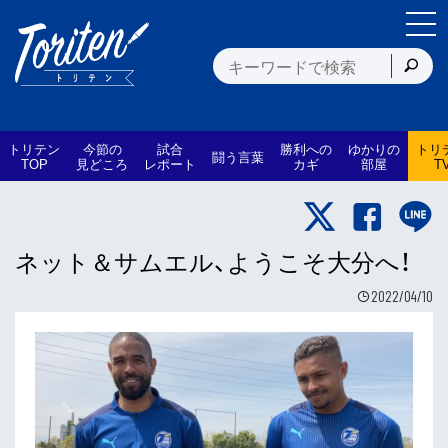
トリテン
今節の
試合
勝利への
ゆかりの
トリ
闘う言葉
TOP
見どころ
レポート
カギ
部屋
T
ネット＆サムエル、ようこそ大分へ！
2022/04/10