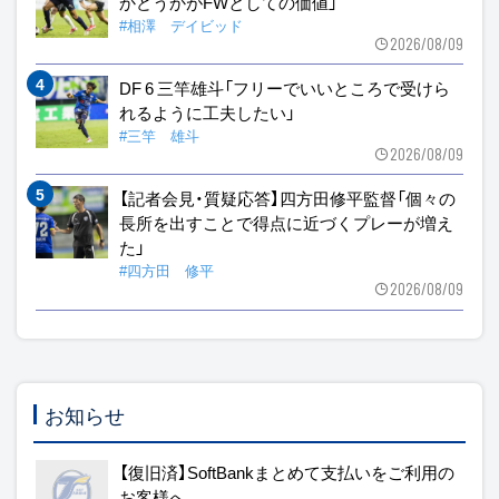
かどうかがFWとしての価値」
#相澤 デイビッド
2026/08/09
DF 6 三竿雄斗「フリーでいいところで受けら
れるように工夫したい」
#三竿 雄斗
2026/08/09
【記者会見・質疑応答】四方田修平監督「個々の
長所を出すことで得点に近づくプレーが増え
た」
#四方田 修平
2026/08/09
お知らせ
【復旧済】SoftBankまとめて支払いをご利用の
お客様へ