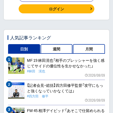
ログイン
人気記事ランキング
日別
週間
月間
MF 19 林田滉也「相手のプレッシャーを強く感
じてサイドの優位性を生かせなかった」
#林田 滉也
2026/08/09
【記者会見・総括】四方田修平監督「攻守にもっ
と強くなっていかなくては」
#四方田 修平
2026/08/09
FW 45 相澤デイビッド「あそこで仕留められる