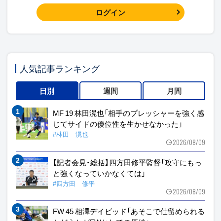
ログイン
人気記事ランキング
日別
週間
月間
MF 19 林田滉也「相手のプレッシャーを強く感
じてサイドの優位性を生かせなかった」
#林田 滉也
2026/08/09
【記者会見・総括】四方田修平監督「攻守にもっ
と強くなっていかなくては」
#四方田 修平
2026/08/09
FW 45 相澤デイビッド「あそこで仕留められる