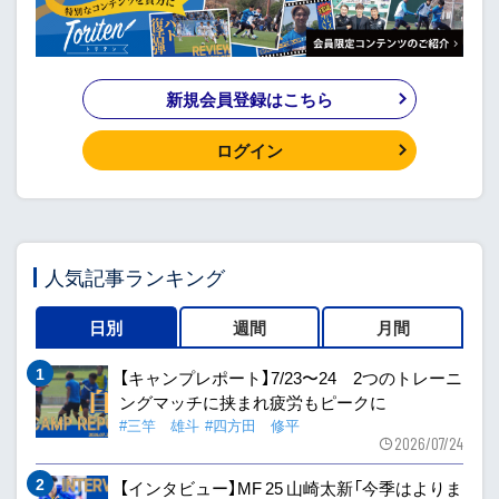
新規会員登録はこちら
ログイン
人気記事ランキング
日別
週間
月間
【キャンプレポート】7/23〜24 2つのトレーニ
ングマッチに挟まれ疲労もピークに
#三竿 雄斗
#四方田 修平
2026/07/24
【インタビュー】MF 25 山崎太新「今季はよりま