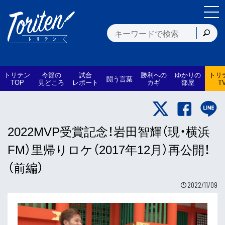
トリテン
今節の
試合
勝利への
ゆかりの
トリ
闘う言葉
TOP
見どころ
レポート
カギ
部屋
T
2022MVP受賞記念！岩田智輝（現・横浜
FM）里帰りロケ（2017年12月）再公開！
（前編）
2022/11/09