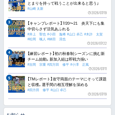
とまりを持って戦うことが出来ると思う」
#山崎 太新
2026/07/19
【キャンプレポート】7/20〜21 炎天下にも集
中切らさず活気あふれる
#井上 聖也
#小田 逸稀
#山口 卓己
#木許 太賀
#松岡 颯人
#林田 滉也
2026/07/22
【練習レポート】初の秋春制シーズンに挑む新
チーム始動。新加入組は即戦力揃い
#吉岡 宗重
#四方田 修平
#小澤 正風
2026/07/11
【TMレポート】攻守両面のテーマにそって課題
と収穫。選手間の相互理解を深める
#四方田 修平
#山口 卓己
2026/07/19
お知らせ