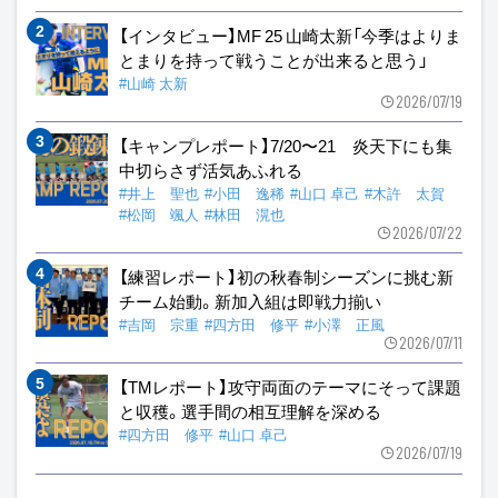
【インタビュー】MF 25 山崎太新「今季はよりま
とまりを持って戦うことが出来ると思う」
#山崎 太新
2026/07/19
【キャンプレポート】7/20〜21 炎天下にも集
中切らさず活気あふれる
#井上 聖也
#小田 逸稀
#山口 卓己
#木許 太賀
#松岡 颯人
#林田 滉也
2026/07/22
【練習レポート】初の秋春制シーズンに挑む新
チーム始動。新加入組は即戦力揃い
#吉岡 宗重
#四方田 修平
#小澤 正風
2026/07/11
【TMレポート】攻守両面のテーマにそって課題
と収穫。選手間の相互理解を深める
#四方田 修平
#山口 卓己
2026/07/19