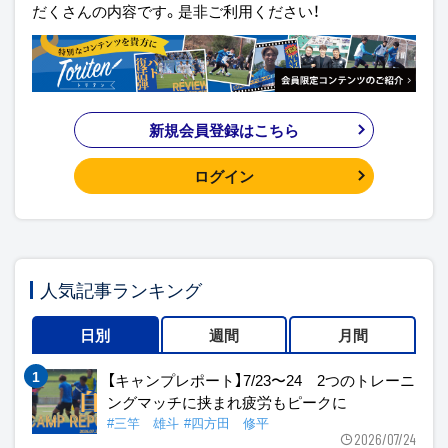
だくさんの内容です。是非ご利用ください！
新規会員登録はこちら
ログイン
人気記事ランキング
日別
週間
月間
【キャンプレポート】7/23〜24 2つのトレーニ
ングマッチに挟まれ疲労もピークに
#三竿 雄斗
#四方田 修平
2026/07/24