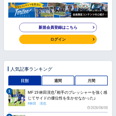
新規会員登録はこちら
ログイン
人気記事ランキング
日別
週間
月間
MF 19 林田滉也「相手のプレッシャーを強く感
じてサイドの優位性を生かせなかった」
#林田 滉也
2026/08/09