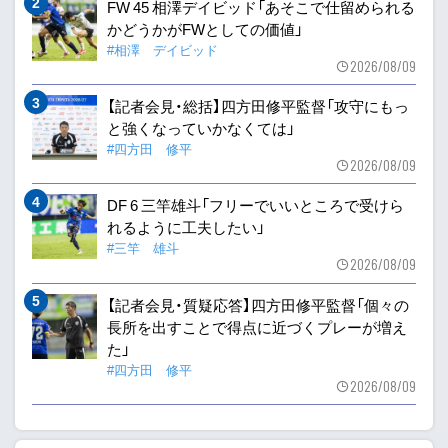
FW 45 相澤デイビッド「あそこで仕留められる
かどうかがFWとしての価値」
#相澤 デイビッド
2026/08/09
【記者会見・総括】四方田修平監督「攻守にもっ
と強くなっていかなくては」
#四方田 修平
2026/08/09
DF 6 三竿雄斗「フリーでいいところで受けら
れるように工夫したい」
#三竿 雄斗
2026/08/09
【記者会見・質疑応答】四方田修平監督「個々の
長所を出すことで得点に近づくプレーが増え
た」
#四方田 修平
2026/08/09