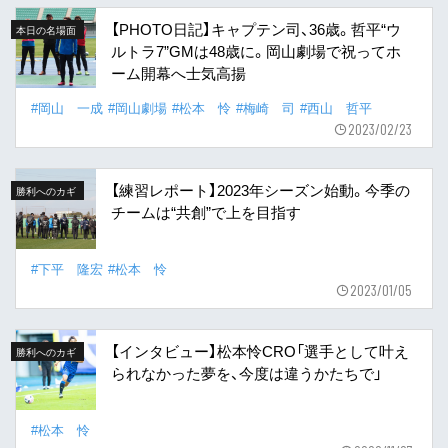
【PHOTO日記】キャプテン司、36歳。哲平“ウ
本日の名場面
ルトラ7”GMは48歳に。岡山劇場で祝ってホ
ーム開幕へ士気高揚
#岡山 一成
#岡山劇場
#松本 怜
#梅崎 司
#西山 哲平
2023/02/23
【練習レポート】2023年シーズン始動。今季の
勝利へのカギ
チームは“共創”で上を目指す
#下平 隆宏
#松本 怜
2023/01/05
【インタビュー】松本怜CRO「選手として叶え
勝利へのカギ
られなかった夢を、今度は違うかたちで」
#松本 怜