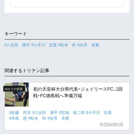
キーワード
#八反田 康平
#小手川 宏基
#松本 怜
#永芳 卓磨
関連するトリテン記事
初の天皇杯大分県代表・ジェイリースFC、1回
ゆかりの部屋
戦・FC徳島戦へ準備万端
#佐藤 昂洋
#八反田 康平
#宮地 裕二郎
#小手川 宏基
#木島 悠
#松本 怜
#永芳 卓磨
2024/05/25