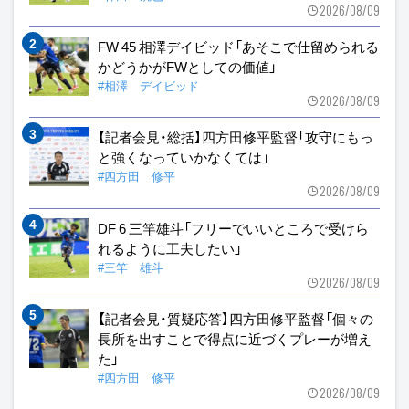
2026/08/09
FW 45 相澤デイビッド「あそこで仕留められる
かどうかがFWとしての価値」
#相澤 デイビッド
2026/08/09
【記者会見・総括】四方田修平監督「攻守にもっ
と強くなっていかなくては」
#四方田 修平
2026/08/09
DF 6 三竿雄斗「フリーでいいところで受けら
れるように工夫したい」
#三竿 雄斗
2026/08/09
【記者会見・質疑応答】四方田修平監督「個々の
長所を出すことで得点に近づくプレーが増え
た」
#四方田 修平
2026/08/09