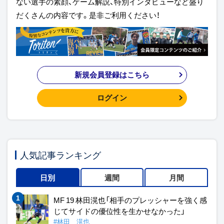
ない選手の素顔、ゲーム解説、特別インタビューなど盛り
だくさんの内容です。是非ご利用ください！
新規会員登録はこちら
ログイン
人気記事ランキング
日別
週間
月間
MF 19 林田滉也「相手のプレッシャーを強く感
じてサイドの優位性を生かせなかった」
#林田 滉也