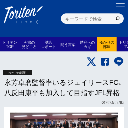
トリテン
今節の
試合
勝利への
ゆかりの
トリ
闘う言葉
TOP
見どころ
レポート
カギ
部屋
T
ゆかりの部屋
永芳卓磨監督率いるジェイリースFC、
八反田康平も加入して目指すJFL昇格
2023/02/03