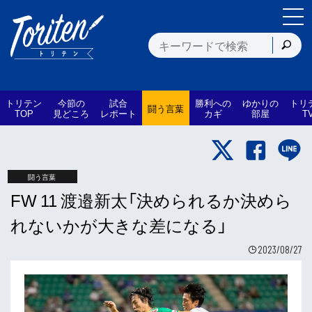
トリテン
今節の
試合
勝利への
ゆかりの
トリ
闘う言葉
TOP
見どころ
レポート
カギ
部屋
T
闘う言葉
FW 11 渡邉新太「決められるか決めら
れないかが大きな差になる」
2023/08/27