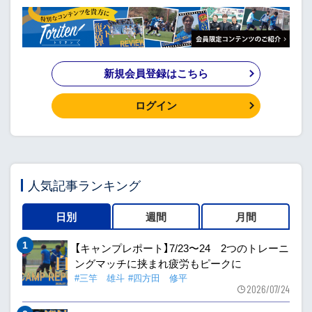
新規会員登録はこちら
ログイン
人気記事ランキング
日別
週間
月間
【キャンプレポート】7/23〜24 2つのトレーニ
ングマッチに挟まれ疲労もピークに
#三竿 雄斗
#四方田 修平
2026/07/24