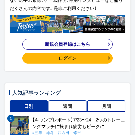
ない選手の素顔、ゲーム解説、特別インタビューなど盛り
だくさんの内容です。是非ご利用ください！
新規会員登録はこちら
ログイン
人気記事ランキング
日別
週間
月間
【キャンプレポート】7/23〜24 2つのトレーニ
ングマッチに挟まれ疲労もピークに
#三竿 雄斗
#四方田 修平