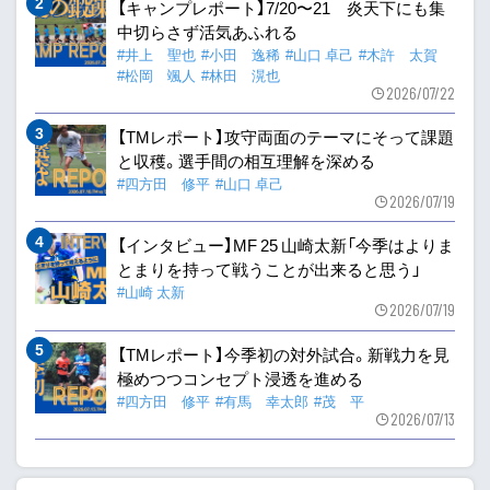
【キャンプレポート】7/20〜21 炎天下にも集
中切らさず活気あふれる
#井上 聖也
#小田 逸稀
#山口 卓己
#木許 太賀
#松岡 颯人
#林田 滉也
2026/07/22
【TMレポート】攻守両面のテーマにそって課題
と収穫。選手間の相互理解を深める
#四方田 修平
#山口 卓己
2026/07/19
【インタビュー】MF 25 山崎太新「今季はよりま
とまりを持って戦うことが出来ると思う」
#山崎 太新
2026/07/19
【TMレポート】今季初の対外試合。新戦力を見
極めつつコンセプト浸透を進める
#四方田 修平
#有馬 幸太郎
#茂 平
2026/07/13