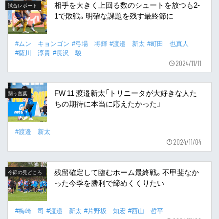
相手を大きく上回る数のシュートを放つも2-
試合レポート
1で敗戦。明確な課題を残す最終節に
#ムン キョンゴン
#弓場 将輝
#渡邉 新太
#町田 也真人
#薩川 淳貴
#長沢 駿
2024/11/11
FW 11 渡邉新太「トリニータが大好きな人た
闘う言葉
ちの期待に本当に応えたかった」
#渡邉 新太
2024/11/04
残留確定して臨むホーム最終戦。不甲斐なか
今節の見どころ
った今季を勝利で締めくくりたい
#梅崎 司
#渡邉 新太
#片野坂 知宏
#西山 哲平