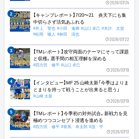
2026/07/24
【キャンプレポート】7/20〜21 炎天下にも集
中切らさず活気あふれる
#井上 聖也
#小田 逸稀
#山口 卓己
#木許 太賀
#松岡 颯人
#林田 滉也
2026/07/22
【TMレポート】攻守両面のテーマにそって課題
と収穫。選手間の相互理解を深める
#四方田 修平
#山口 卓己
2026/07/19
【インタビュー】MF 25 山崎太新「今季はよりま
とまりを持って戦うことが出来ると思う」
#山崎 太新
2026/07/19
【TMレポート】今季初の対外試合。新戦力を見
極めつつコンセプト浸透を進める
#四方田 修平
#有馬 幸太郎
#茂 平
2026/07/13