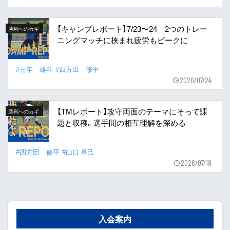
【キャンプレポート】7/23〜24 2つのトレー
勝利へのカギ
ニングマッチに挟まれ疲労もピークに
#三竿 雄斗
#四方田 修平
2026/07/24
【TMレポート】攻守両面のテーマにそって課
勝利へのカギ
題と収穫。選手間の相互理解を深める
#四方田 修平
#山口 卓己
2026/07/19
入会案内