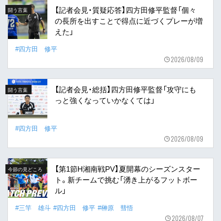
【記者会見・質疑応答】四方田修平監督「個々
闘う言葉
の長所を出すことで得点に近づくプレーが増
えた」
#四方田 修平
2026/08/09
【記者会見・総括】四方田修平監督「攻守にも
闘う言葉
っと強くなっていかなくては」
#四方田 修平
2026/08/09
【第1節H湘南戦PV】夏開幕のシーズンスター
今節の見どころ
ト。新チームで挑む「湧き上がるフットボー
ル」
#三竿 雄斗
#四方田 修平
#榊原 彗悟
2026/08/07