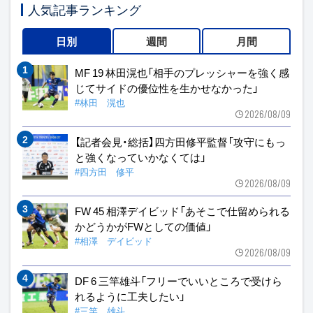
人気記事ランキング
日別
週間
月間
MF 19 林田滉也「相手のプレッシャーを強く感
じてサイドの優位性を生かせなかった」
#林田 滉也
2026/08/09
【記者会見・総括】四方田修平監督「攻守にもっ
と強くなっていかなくては」
#四方田 修平
2026/08/09
FW 45 相澤デイビッド「あそこで仕留められる
かどうかがFWとしての価値」
#相澤 デイビッド
2026/08/09
DF 6 三竿雄斗「フリーでいいところで受けら
れるように工夫したい」
#三竿 雄斗