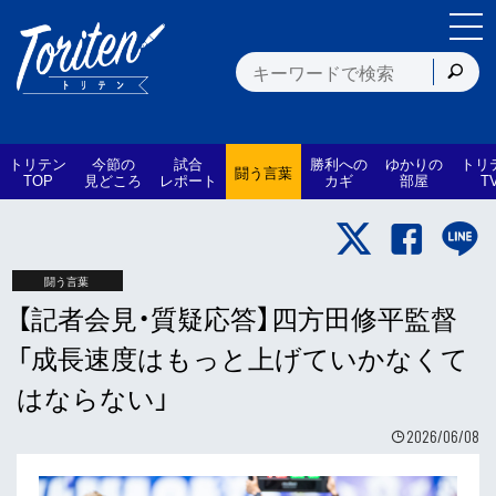
トリテン
今節の
試合
勝利への
ゆかりの
トリ
闘う言葉
TOP
見どころ
レポート
カギ
部屋
T
闘う言葉
【記者会見・質疑応答】四方田修平監督
「成長速度はもっと上げていかなくて
はならない」
2026/06/08