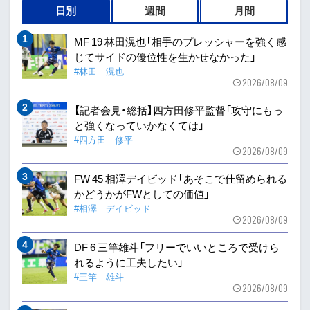
日別
週間
月間
MF 19 林田滉也「相手のプレッシャーを強く感
じてサイドの優位性を生かせなかった」
#林田 滉也
2026/08/09
【記者会見・総括】四方田修平監督「攻守にもっ
と強くなっていかなくては」
#四方田 修平
2026/08/09
FW 45 相澤デイビッド「あそこで仕留められる
かどうかがFWとしての価値」
#相澤 デイビッド
2026/08/09
DF 6 三竿雄斗「フリーでいいところで受けら
れるように工夫したい」
#三竿 雄斗
2026/08/09