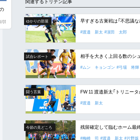
関連するトリテン記事
用の
早すぎる古巣戦は「不思議な
ゆかりの部屋
8/01
#渡邉 新太
#濵田 太郎
相手を大きく上回る数のシュ
試合レポート
#ムン キョンゴン
#弓場 将輝
FW 11 渡邉新太「トリニ
闘う言葉
#渡邉 新太
残留確定して臨むホーム最
今節の見どころ
#梅崎 司
#渡邉 新太
#片野坂