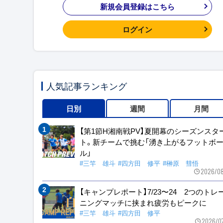
新規会員登録はこちら
ログイン
人気記事ランキング
日別
週間
月間
【第1節H湘南戦PV】夏開幕のシーズンスタ
ト。新チームで挑む「湧き上がるフットボ
ル」
#三竿 雄斗
#四方田 修平
#榊原 彗悟
2026/08
【キャンプレポート】7/23〜24 2つのトレ
ニングマッチに挟まれ疲労もピークに
#三竿 雄斗
#四方田 修平
2026/0