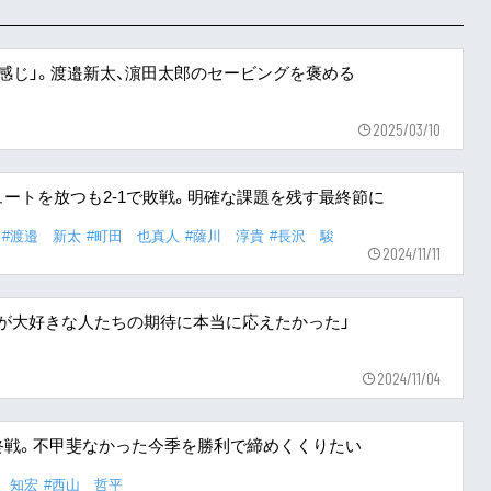
感じ」。渡邉新太、濵田太郎のセービングを褒める
2025/03/10
ートを放つも2-1で敗戦。明確な課題を残す最終節に
#渡邉 新太
#町田 也真人
#薩川 淳貴
#長沢 駿
2024/11/11
ータが大好きな人たちの期待に本当に応えたかった」
2024/11/04
終戦。不甲斐なかった今季を勝利で締めくくりたい
 知宏
#西山 哲平