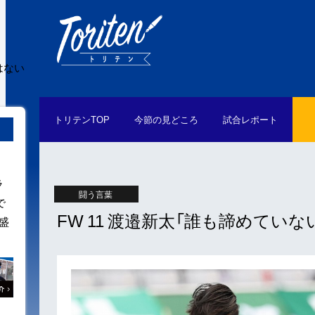
はない
トリテン
TOP
今節の
見どころ
試合
レポート
ラ
闘う言葉
で
FW 11 渡邉新太「誰も諦めてい
盛