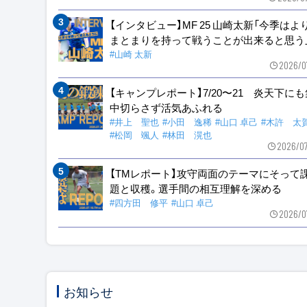
【インタビュー】MF 25 山崎太新「今季はよ
まとまりを持って戦うことが出来ると思う
#山崎 太新
2026/0
【キャンプレポート】7/20〜21 炎天下に
中切らさず活気あふれる
#井上 聖也
#小田 逸稀
#山口 卓己
#木許 太
#松岡 颯人
#林田 滉也
2026/0
【TMレポート】攻守両面のテーマにそって
題と収穫。選手間の相互理解を深める
#四方田 修平
#山口 卓己
2026/0
お知らせ