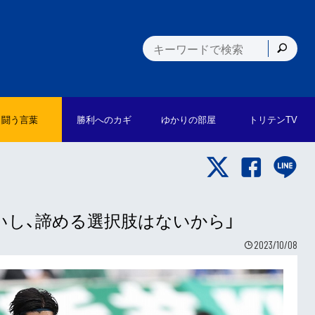
闘う言葉
勝利への
カギ
ゆかりの
部屋
トリテン
TV
ないし、諦める選択肢はないから」
2023/10/08