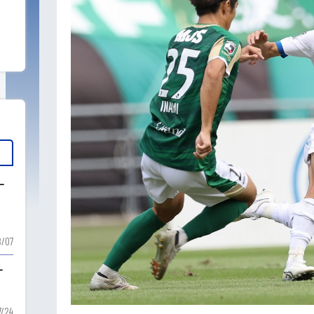
ー
ー
/07
ー
7/24