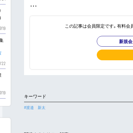
・・・
り
」
この記事は会員限定です。有料会
7/19
も集
新規会
賀
7/22
課
7/19
キーワード
#渡邉 新太