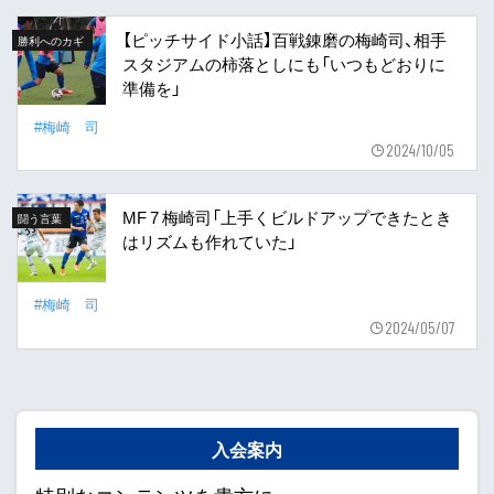
【ピッチサイド小話】百戦錬磨の梅崎司、相手
勝利へのカギ
スタジアムの柿落としにも「いつもどおりに
準備を」
#梅崎 司
2024/10/05
MF 7 梅崎司「上手くビルドアップできたとき
闘う言葉
はリズムも作れていた」
#梅崎 司
2024/05/07
入会案内