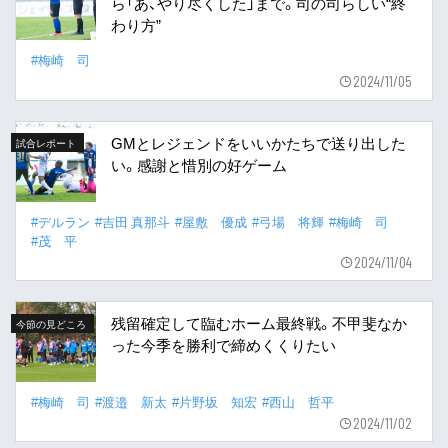
ら「あ、やり尽くした」まで。司の司らしい“終
わり方”
#梅崎 司
2024/11/05
GMとレジェンドをいいかたちで送り出した
試合レポート
い。感謝と惜別の好ゲーム
#デルラン
#吉田 真那斗
#屋敷 優成
#弓場 将輝
#梅崎 司
#茂 平
2024/11/04
残留確定して臨むホーム最終戦。不甲斐なか
今節の見どころ
った今季を勝利で締めくくりたい
#梅崎 司
#渡邉 新太
#片野坂 知宏
#西山 哲平
2024/11/02