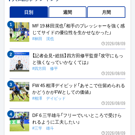
日別
週間
月間
MF 19 林田滉也「相手のプレッシャーを強く感
じてサイドの優位性を生かせなかった」
#林田 滉也
2026/08/09
【記者会見・総括】四方田修平監督「攻守にもっ
と強くなっていかなくては」
#四方田 修平
2026/08/09
FW 45 相澤デイビッド「あそこで仕留められる
かどうかがFWとしての価値」
#相澤 デイビッド
2026/08/09
DF 6 三竿雄斗「フリーでいいところで受けら
れるように工夫したい」
#三竿 雄斗
2026/08/09