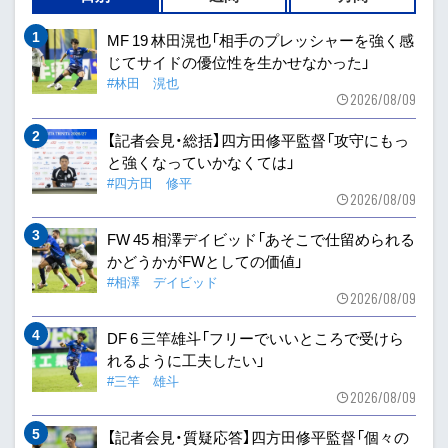
MF 19 林田滉也「相手のプレッシャーを強く感
じてサイドの優位性を生かせなかった」
#林田 滉也
2026/08/09
【記者会見・総括】四方田修平監督「攻守にもっ
と強くなっていかなくては」
#四方田 修平
2026/08/09
FW 45 相澤デイビッド「あそこで仕留められる
かどうかがFWとしての価値」
#相澤 デイビッド
2026/08/09
DF 6 三竿雄斗「フリーでいいところで受けら
れるように工夫したい」
#三竿 雄斗
2026/08/09
【記者会見・質疑応答】四方田修平監督「個々の