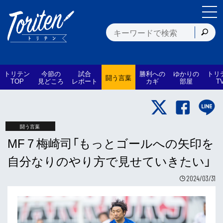
トリテン
今節の
試合
勝利への
ゆかりの
トリ
闘う言葉
TOP
見どころ
レポート
カギ
部屋
T
闘う言葉
MF 7 梅崎司「もっとゴールへの矢印を
自分なりのやり方で見せていきたい」
2024/03/31