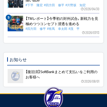
#下平 隆宏
#四方田 修平
#片野坂 知宏
2026/04/30
【TMレポート】今季初の対外試合。新戦力を見
極めつつコンセプト浸透を進める
#四方田 修平
#有馬 幸太郎
#茂 平
2026/07/13
お知らせ
【復旧済】SoftBankまとめて支払いをご利用の
お客様へ
2026/08/01