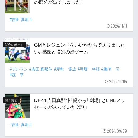
の部分が出てしまった」
#吉田 真那斗
2024/11/11
GMとレジェンドをいいかたちで送り出した
試合レポート
い。感謝と惜別の好ゲーム
#デルラン
#吉田 真那斗
#屋敷 優成
#弓場 将輝
#梅崎 司
#茂 平
2024/11/04
DF 44 吉田真那斗「親から『劇場』とLINEメッ
闘う言葉
セージが入っていた（笑）」
#吉田 真那斗
2024/09/29