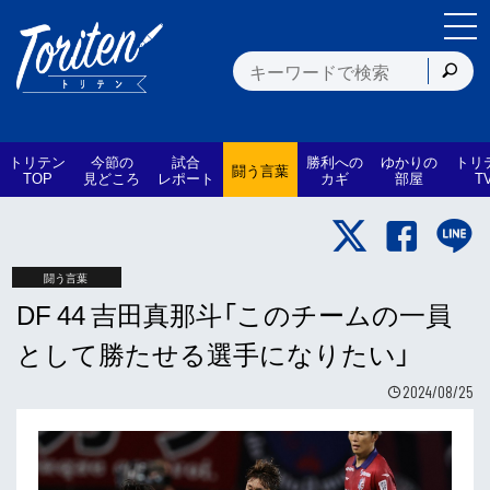
トリテン
今節の
試合
勝利への
ゆかりの
トリ
闘う言葉
TOP
見どころ
レポート
カギ
部屋
T
闘う言葉
DF 44 吉田真那斗「このチームの一員
として勝たせる選手になりたい」
2024/08/25