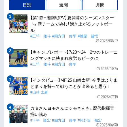
日別
週間
月間
【第1節H湘南戦PV】夏開幕のシーズンスター
ト。新チームで挑む「湧き上がるフットボー
ル」
#三竿 雄斗
#四方田 修平
#榊原 彗悟
2026/08/07
【キャンプレポート】7/23〜24 2つのトレーニ
ングマッチに挟まれ疲労もピークに
#三竿 雄斗
#四方田 修平
2026/07/24
【インタビュー】MF 25 山崎太新「今季はよりま
とまりを持って戦うことが出来ると思う」
#山崎 太新
2026/07/19
カタさんヨモさんにシモさんも。歴代指揮官
揃い踏み
#下平 隆宏
#四方田 修平
#片野坂 知宏
2026/04/30