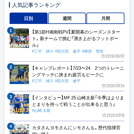
人気記事ランキング
日別
週間
月間
【第1節H湘南戦PV】夏開幕のシーズンスター
ト。新チームで挑む「湧き上がるフットボー
ル」
#三竿 雄斗
#四方田 修平
#榊原 彗悟
2026/08/07
【キャンプレポート】7/23〜24 2つのトレーニ
ングマッチに挟まれ疲労もピークに
#三竿 雄斗
#四方田 修平
2026/07/24
【インタビュー】MF 25 山崎太新「今季はよりま
とまりを持って戦うことが出来ると思う」
#山崎 太新
2026/07/19
カタさんヨモさんにシモさんも。歴代指揮官
揃い踏み