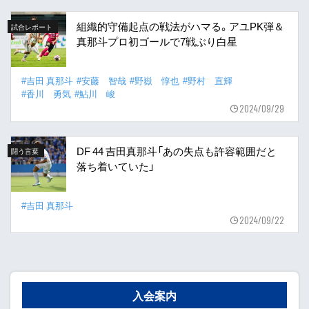
組織的守備起点の戦法がハマる。アユPK弾＆
試合レポート
真那斗プロ初ゴールで7戦ぶり白星
#吉田 真那斗
#安藤 智哉
#野嶽 惇也
#野村 直輝
#香川 勇気
#鮎川 峻
2024/09/29
DF 44 吉田真那斗「あの失点も許容範囲だと
闘う言葉
落ち着いていた」
#吉田 真那斗
2024/09/22
入会案内