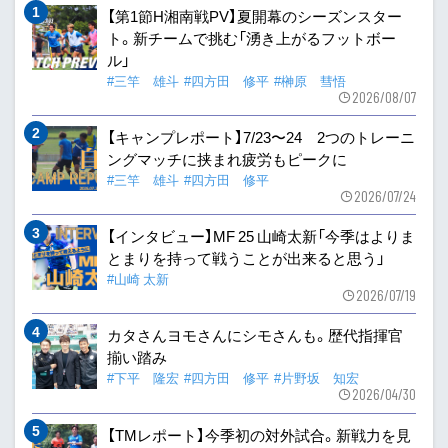
【第1節H湘南戦PV】夏開幕のシーズンスター
ト。新チームで挑む「湧き上がるフットボー
ル」
#三竿 雄斗
#四方田 修平
#榊原 彗悟
2026/08/07
【キャンプレポート】7/23〜24 2つのトレーニ
ングマッチに挟まれ疲労もピークに
#三竿 雄斗
#四方田 修平
2026/07/24
【インタビュー】MF 25 山崎太新「今季はよりま
とまりを持って戦うことが出来ると思う」
#山崎 太新
2026/07/19
カタさんヨモさんにシモさんも。歴代指揮官
揃い踏み
#下平 隆宏
#四方田 修平
#片野坂 知宏
2026/04/30
【TMレポート】今季初の対外試合。新戦力を見