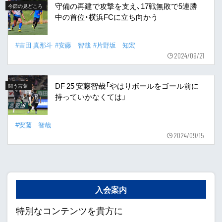
守備の再建で攻撃を支え、17戦無敗で5連勝
今節の見どころ
中の首位・横浜FCに立ち向かう
#吉田 真那斗
#安藤 智哉
#片野坂 知宏
2024/09/21
DF 25 安藤智哉「やはりボールをゴール前に
闘う言葉
持っていかなくては」
#安藤 智哉
2024/09/15
入会案内
特別なコンテンツを貴方に