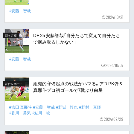
#安藤 智哉
2024/10/21
DF 25 安藤智哉「自分たちで変えて自分たち
闘う言葉
で掴み取るしかない」
#安藤 智哉
2024/10/07
組織的守備起点の戦法がハマる。アユPK弾＆
試合レポート
真那斗プロ初ゴールで7戦ぶり白星
#吉田 真那斗
#安藤 智哉
#野嶽 惇也
#野村 直輝
#香川 勇気
#鮎川 峻
2024/09/29