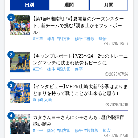
日別
週間
月間
【第1節H湘南戦PV】夏開幕のシーズンスター
ト。新チームで挑む「湧き上がるフットボー
ル」
#三竿 雄斗
#四方田 修平
#榊原 彗悟
2026/08/07
【キャンプレポート】7/23〜24 2つのトレーニ
ングマッチに挟まれ疲労もピークに
#三竿 雄斗
#四方田 修平
2026/07/24
【インタビュー】MF 25 山崎太新「今季はよりま
とまりを持って戦うことが出来ると思う」
#山崎 太新
2026/07/19
カタさんヨモさんにシモさんも。歴代指揮官
揃い踏み
#下平 隆宏
#四方田 修平
#片野坂 知宏
2026/04/30