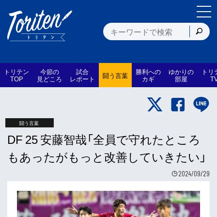
トリテン
今節の
試合
勝利への
ゆかりの
トリ
闘う言葉
TOP
見どころ
レポート
カギ
部屋
T
闘う言葉
DF 25 安藤智哉「全員で守れたところ
もあったがもっと改善していきたい」
2024/09/29