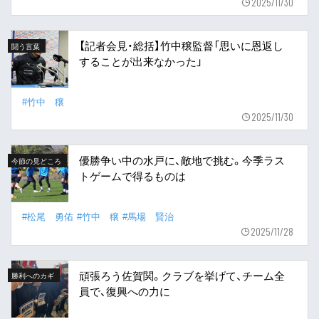
2025/11/30
【記者会見・総括】竹中穣監督「思いに恩返し
闘う言葉
することが出来なかった」
#竹中 穣
2025/11/30
優勝争い中の水戸に、敵地で挑む。今季ラス
今節の見どころ
トゲームで得るものは
#松尾 勇佑
#竹中 穣
#馬場 賢治
2025/11/28
頑張ろう佐賀関。クラブを挙げて、チーム全
勝利へのカギ
員で、復興への力に