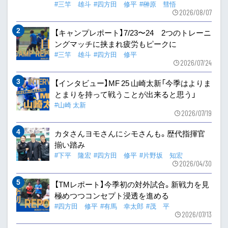
#三竿 雄斗
#四方田 修平
#榊原 彗悟
2026/08/07
【キャンプレポート】7/23〜24 2つのトレーニ
ングマッチに挟まれ疲労もピークに
#三竿 雄斗
#四方田 修平
2026/07/24
【インタビュー】MF 25 山崎太新「今季はよりま
とまりを持って戦うことが出来ると思う」
#山崎 太新
2026/07/19
カタさんヨモさんにシモさんも。歴代指揮官
揃い踏み
#下平 隆宏
#四方田 修平
#片野坂 知宏
2026/04/30
【TMレポート】今季初の対外試合。新戦力を見
極めつつコンセプト浸透を進める
#四方田 修平
#有馬 幸太郎
#茂 平
2026/07/13