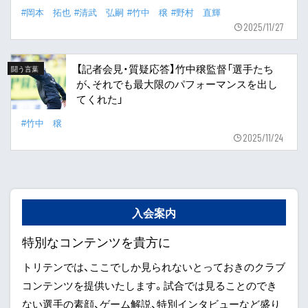
#岡本 拓也
#清武 弘嗣
#竹中 穣
#野村 直輝
2025/11/27
【記者会見・質疑応答】竹中穣監督「選手たち
闘う言葉
が、それでも最大限のパフォーマンスを出し
てくれた」
#竹中 穣
2025/11/24
入会案内
特別なコンテンツを貴方に
トリテンでは、ここでしか見られないとっておきのクラブ
コンテンツを提供いたします。試合では見ることのでき
ない選手の素顔、ゲーム解説、特別インタビューなど盛り