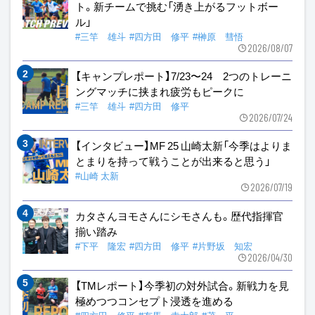
ト。新チームで挑む「湧き上がるフットボー
ル」
#三竿 雄斗
#四方田 修平
#榊原 彗悟
2026/08/07
【キャンプレポート】7/23〜24 2つのトレーニ
ングマッチに挟まれ疲労もピークに
#三竿 雄斗
#四方田 修平
2026/07/24
【インタビュー】MF 25 山崎太新「今季はよりま
とまりを持って戦うことが出来ると思う」
#山崎 太新
2026/07/19
カタさんヨモさんにシモさんも。歴代指揮官
揃い踏み
#下平 隆宏
#四方田 修平
#片野坂 知宏
2026/04/30
【TMレポート】今季初の対外試合。新戦力を見
極めつつコンセプト浸透を進める