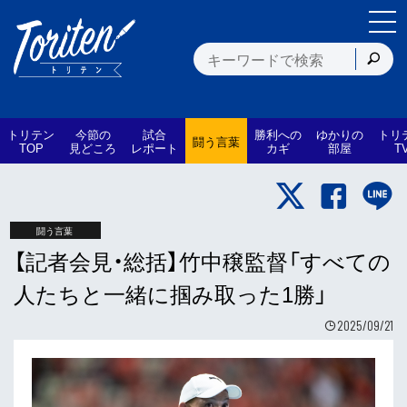
トリテン
今節の
試合
勝利への
ゆかりの
トリ
闘う言葉
TOP
見どころ
レポート
カギ
部屋
T
闘う言葉
【記者会見・総括】竹中穣監督「すべての
人たちと一緒に掴み取った1勝」
2025/09/21