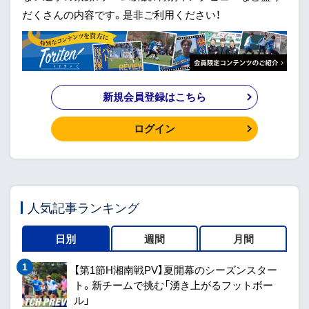
だくさんの内容です。是非ご利用ください！
新規会員登録はこちら
ログイン
人気記事ランキング
日別
週間
月間
【第1節H湘南戦PV】夏開幕のシーズンスター
ト。新チームで挑む「湧き上がるフットボー
ル」