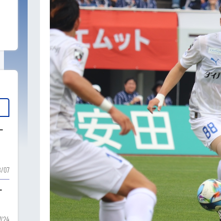
ー
ー
/07
ー
7/24