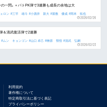
の一閃。＋パトPK弾で3連勝も成長の余地は大
ヴェロン
#三竿 雄斗
#小酒井 新大
#屋敷 優成
#岡本 拓也
2026/02/26
弾＆清武復活弾で2連勝
#ムン キョンゴン
#山口 卓己
#榊原 彗悟
#清武 弘嗣
2026/02/23
利用規約
著作権について
特定商取引法に基づく表記
プライバシーポリシー