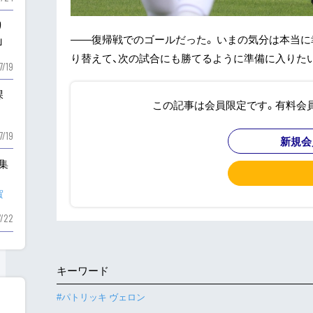
り
——復帰戦でのゴールだった。 いまの気分は本当
」
り替えて、次の試合にも勝てるように準備に入りたい。
7/19
課
この記事は会員限定です。有料会
7/19
新規会
も集
賀
7/22
キーワード
#パトリッキ ヴェロン