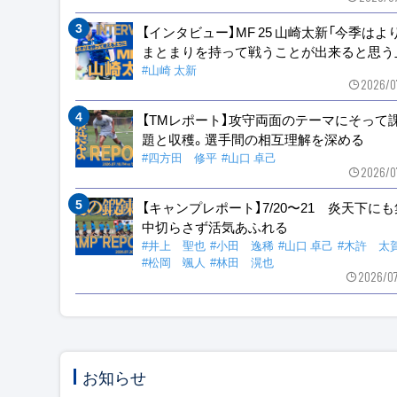
【インタビュー】MF 25 山崎太新「今季はよ
まとまりを持って戦うことが出来ると思う
#山崎 太新
2026/0
【TMレポート】攻守両面のテーマにそって
題と収穫。選手間の相互理解を深める
#四方田 修平
#山口 卓己
2026/0
【キャンプレポート】7/20〜21 炎天下に
中切らさず活気あふれる
#井上 聖也
#小田 逸稀
#山口 卓己
#木許 太
#松岡 颯人
#林田 滉也
2026/0
お知らせ