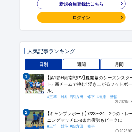
新規会員登録はこちら
ログイン
人気記事ランキング
日別
週間
月間
【第1節H湘南戦PV】夏開幕のシーズンスタ
ト。新チームで挑む「湧き上がるフットボ
ル」
#三竿 雄斗
#四方田 修平
#榊原 彗悟
2026/08
【キャンプレポート】7/23〜24 2つのトレ
ニングマッチに挟まれ疲労もピークに
#三竿 雄斗
#四方田 修平
2026/0