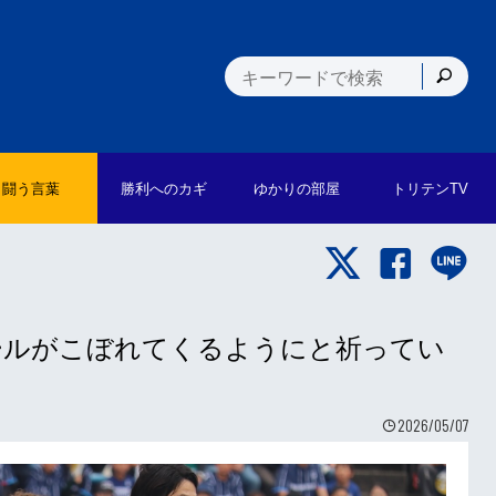
闘う言葉
勝利への
カギ
ゆかりの
部屋
トリテン
TV
「ボールがこぼれてくるようにと祈ってい
2026/05/07