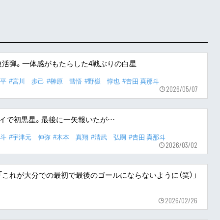
活弾。一体感がもたらした4戦ぶりの白星
耕平
#宮川 歩己
#榊原 彗悟
#野嶽 惇也
#𠮷田 真那斗
2026/05/07
ェイで初黒星。最後に一矢報いたが…
雄斗
#宇津元 伸弥
#木本 真翔
#清武 弘嗣
#𠮷田 真那斗
2026/03/02
ロン「これが大分での最初で最後のゴールにならないように（笑）」
2026/02/26