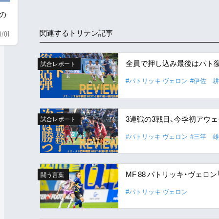
用の
関連するトリテン記事
8/01
全員で押し込み最後はパト復
試合レポート
#パトリッキ ヴェロン
#伊佐 
3連戦の3戦目、今季初アウ
試合レポート
#パトリッキ ヴェロン
#三竿 
MF 88 パトリッキ・ヴェ
闘う言葉
#パトリッキ ヴェロン