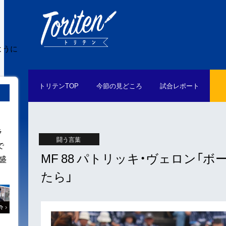
ように
トリテン
TOP
今節の
見どころ
試合
レポート
ラ
闘う言葉
で
MF 88 パトリッキ・ヴェロン
盛
たら」