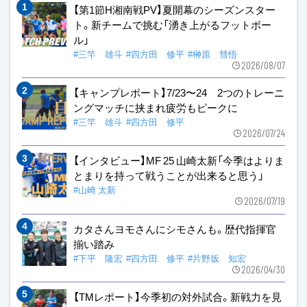
【第1節H湘南戦PV】夏開幕のシーズンスター
ト。新チームで挑む「湧き上がるフットボー
ル」
#三竿 雄斗
#四方田 修平
#榊原 彗悟
2026/08/07
【キャンプレポート】7/23〜24 2つのトレーニ
ングマッチに挟まれ疲労もピークに
#三竿 雄斗
#四方田 修平
2026/07/24
【インタビュー】MF 25 山崎太新「今季はよりま
とまりを持って戦うことが出来ると思う」
#山崎 太新
2026/07/19
カタさんヨモさんにシモさんも。歴代指揮官
揃い踏み
#下平 隆宏
#四方田 修平
#片野坂 知宏
2026/04/30
【TMレポート】今季初の対外試合。新戦力を見