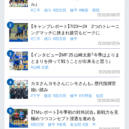
ル」
#三竿 雄斗
#四方田 修平
#榊原 彗悟
2026/08/07
【キャンプレポート】7/23〜24 2つのトレーニ
ングマッチに挟まれ疲労もピークに
#三竿 雄斗
#四方田 修平
2026/07/24
【インタビュー】MF 25 山崎太新「今季はよりま
とまりを持って戦うことが出来ると思う」
#山崎 太新
2026/07/19
カタさんヨモさんにシモさんも。歴代指揮官
揃い踏み
#下平 隆宏
#四方田 修平
#片野坂 知宏
2026/04/30
【TMレポート】今季初の対外試合。新戦力を見
極めつつコンセプト浸透を進める
#四方田 修平
#有馬 幸太郎
#茂 平
2026/07/13