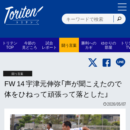
トリテン
今節の
試合
勝利への
ゆかりの
トリ
闘う言葉
TOP
見どころ
レポート
カギ
部屋
T
闘う言葉
FW 14 宇津元伸弥「声が聞こえたので
体をひねって頑張って落とした」
2026/05/07