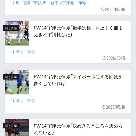
#中川 寛斗
#四方田 修平
#宇津元 伸弥
2026/06/06
FW 14 宇津元伸弥「後半は相手を上手く捕ま
闘う言葉
えきれず消耗した」
#宇津元 伸弥
2026/05/31
FW 14 宇津元伸弥「マイボールにする回数を
闘う言葉
多くしていれば」
#宇津元 伸弥
2026/05/18
FW 14 宇津元伸弥「決めきるところを決めら
闘う言葉
れないと」