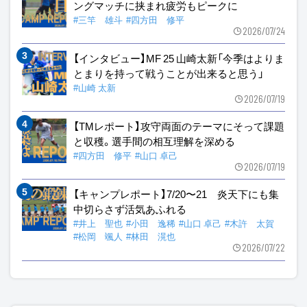
ングマッチに挟まれ疲労もピークに
#三竿 雄斗
#四方田 修平
2026/07/24
【インタビュー】MF 25 山崎太新「今季はよりま
とまりを持って戦うことが出来ると思う」
#山崎 太新
2026/07/19
【TMレポート】攻守両面のテーマにそって課題
と収穫。選手間の相互理解を深める
#四方田 修平
#山口 卓己
2026/07/19
【キャンプレポート】7/20〜21 炎天下にも集
中切らさず活気あふれる
#井上 聖也
#小田 逸稀
#山口 卓己
#木許 太賀
#松岡 颯人
#林田 滉也
2026/07/22