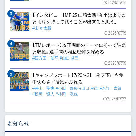
2026/07/24
【インタビュー】MF 25 山崎太新「今季はよりま
とまりを持って戦うことが出来ると思う」
#山崎 太新
2026/07/19
【TMレポート】攻守両面のテーマにそって課題
と収穫。選手間の相互理解を深める
#四方田 修平
#山口 卓己
2026/07/19
【キャンプレポート】7/20〜21 炎天下にも集
中切らさず活気あふれる
#井上 聖也
#小田 逸稀
#山口 卓己
#木許 太賀
#松岡 颯人
#林田 滉也
2026/07/22
お知らせ