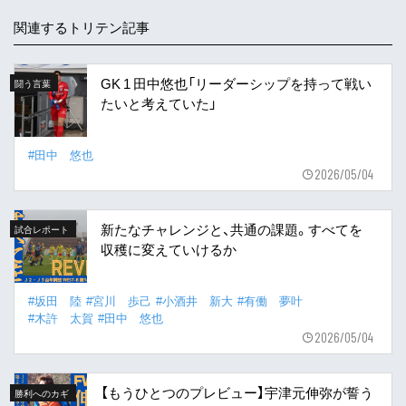
関連するトリテン記事
GK 1 田中悠也「リーダーシップを持って戦い
闘う言葉
たいと考えていた」
#田中 悠也
2026/05/04
新たなチャレンジと、共通の課題。すべてを
試合レポート
収穫に変えていけるか
#坂田 陸
#宮川 歩己
#小酒井 新大
#有働 夢叶
#木許 太賀
#田中 悠也
2026/05/04
【もうひとつのプレビュー】宇津元伸弥が誓う
勝利へのカギ