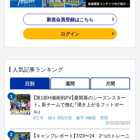
新規会員登録はこちら
ログイン
人気記事ランキング
日別
週間
月間
【第1節H湘南戦PV】夏開幕のシーズンスター
ト。新チームで挑む「湧き上がるフットボー
ル」
#三竿 雄斗
#四方田 修平
#榊原 彗悟
2026/08/07
【キャンプレポート】7/23〜24 2つのトレーニ