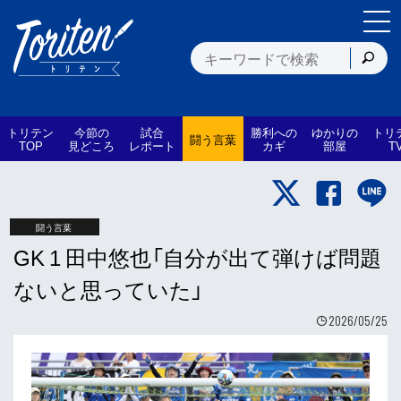
トリテン
今節の
試合
勝利への
ゆかりの
トリ
闘う言葉
TOP
見どころ
レポート
カギ
部屋
T
闘う言葉
GK 1 田中悠也「自分が出て弾けば問題
ないと思っていた」
2026/05/25