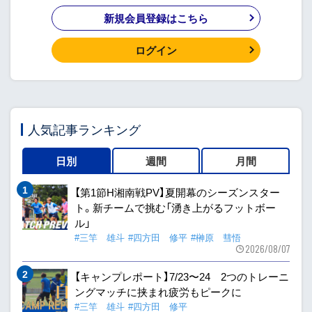
新規会員登録はこちら
ログイン
人気記事ランキング
日別
週間
月間
【第1節H湘南戦PV】夏開幕のシーズンスター
ト。新チームで挑む「湧き上がるフットボー
ル」
#三竿 雄斗
#四方田 修平
#榊原 彗悟
2026/08/07
【キャンプレポート】7/23〜24 2つのトレーニ
ングマッチに挟まれ疲労もピークに
#三竿 雄斗
#四方田 修平