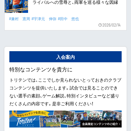
ライバルへの雪辱と、両軍を巡る様々な因縁
#兼村 憲周
#宇津元 伸弥
#田中 悠也
2026/02/14
入会案内
特別なコンテンツを貴方に
トリテンでは、ここでしか見られないとっておきのクラブ
コンテンツを提供いたします。試合では見ることのでき
ない選手の素顔、ゲーム解説、特別インタビューなど盛り
だくさんの内容です。是非ご利用ください！