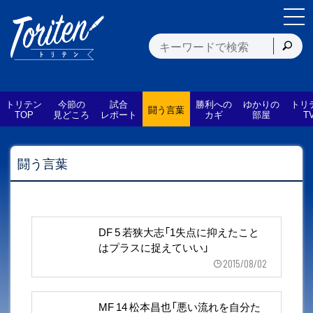
トリテン
今節の
試合
勝利への
ゆかりの
トリ
闘う言葉
TOP
見どころ
レポート
カギ
部屋
T
闘う言葉
DF 5 若狭大志「1失点に抑えたこと
はプラスに捉えていい」
2015/08/02
MF 14 松本昌也「悪い流れを自分た