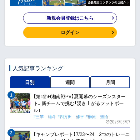
新規会員登録はこちら
ログイン
人気記事ランキング
日別
週間
月間
【第1節H湘南戦PV】夏開幕のシーズンスター
ト。新チームで挑む「湧き上がるフットボー
ル」
#三竿 雄斗
#四方田 修平
#榊原 彗悟
2026/08/07
【キャンプレポート】7/23〜24 2つのトレーニ