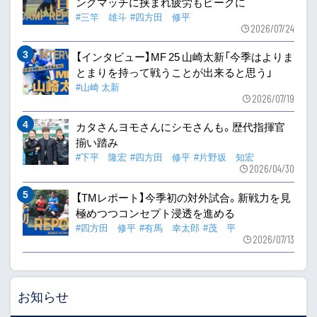
ングマッチに挟まれ疲労もピークに
#三竿 雄斗
#四方田 修平
2026/07/24
【インタビュー】MF 25 山崎太新「今季はよりま
とまりを持って戦うことが出来ると思う」
#山崎 太新
2026/07/19
カタさんヨモさんにシモさんも。歴代指揮官
揃い踏み
#下平 隆宏
#四方田 修平
#片野坂 知宏
2026/04/30
【TMレポート】今季初の対外試合。新戦力を見
極めつつコンセプト浸透を進める
#四方田 修平
#有馬 幸太郎
#茂 平
2026/07/13
お知らせ