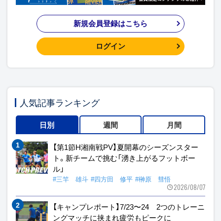
新規会員登録はこちら
ログイン
人気記事ランキング
日別
週間
月間
【第1節H湘南戦PV】夏開幕のシーズンスター
ト。新チームで挑む「湧き上がるフットボー
ル」
#三竿 雄斗
#四方田 修平
#榊原 彗悟
2026/08/07
【キャンプレポート】7/23〜24 2つのトレーニ
ングマッチに挟まれ疲労もピークに