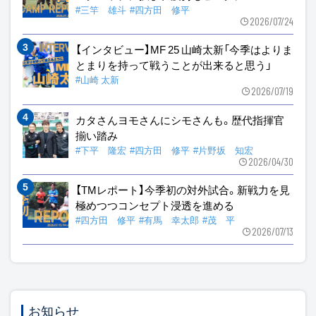
#三竿 雄斗
#四方田 修平
2026/07/24
【インタビュー】MF 25 山崎太新「今季はよりま
とまりを持って戦うことが出来ると思う」
#山崎 太新
2026/07/19
カタさんヨモさんにシモさんも。歴代指揮官
揃い踏み
#下平 隆宏
#四方田 修平
#片野坂 知宏
2026/04/30
【TMレポート】今季初の対外試合。新戦力を見
極めつつコンセプト浸透を進める
#四方田 修平
#有馬 幸太郎
#茂 平
2026/07/13
お知らせ