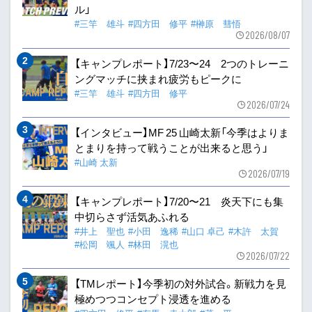
ル」
#三竿 雄斗
#四方田 修平
#榊原 彗悟
2026/08/07
【キャンプレポート】7/23〜24 2つのトレーニ
ングマッチに挟まれ疲労もピークに
#三竿 雄斗
#四方田 修平
2026/07/24
【インタビュー】MF 25 山崎太新「今季はよりま
とまりを持って戦うことが出来ると思う」
#山崎 太新
2026/07/19
【キャンプレポート】7/20〜21 炎天下にも集
中切らさず活気あふれる
#井上 聖也
#小田 逸稀
#山口 卓己
#木許 太賀
#松岡 颯人
#林田 滉也
2026/07/22
【TMレポート】今季初の対外試合。新戦力を見
極めつつコンセプト浸透を進める