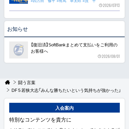
#四方田 修平
#有馬 幸太郎
#茂 平
2026/07/13
お知らせ
【復旧済】SoftBankまとめて支払いをご利用の
お客様へ
2026/08/01
闘う言葉
DF 5 若狭大志「みんな勝ちたいという気持ちが強かった」
入会案内
特別なコンテンツを貴方に