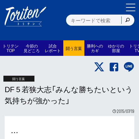
トリテン
今節の
試合
勝利への
ゆかりの
トリ
闘う言葉
TOP
見どころ
レポート
カギ
部屋
T
闘う言葉
DF 5 若狭大志「みんな勝ちたいという
気持ちが強かった」
2015/07/19
・・・