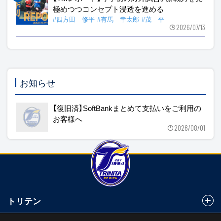
極めつつコンセプト浸透を進める
#四方田 修平
#有馬 幸太郎
#茂 平
2026/07/13
お知らせ
【復旧済】SoftBankまとめて支払いをご利用の
お客様へ
2026/08/01
トリテン