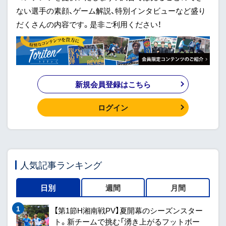
ない選手の素顔、ゲーム解説、特別インタビューなど盛り
だくさんの内容です。是非ご利用ください！
新規会員登録はこちら
ログイン
人気記事ランキング
日別
週間
月間
【第1節H湘南戦PV】夏開幕のシーズンスター
ト。新チームで挑む「湧き上がるフットボー