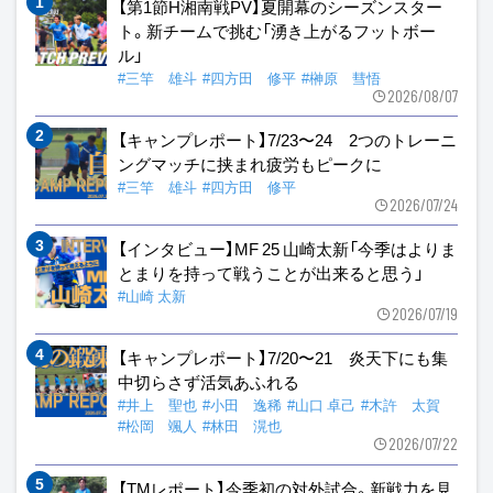
【第1節H湘南戦PV】夏開幕のシーズンスター
ト。新チームで挑む「湧き上がるフットボー
ル」
#三竿 雄斗
#四方田 修平
#榊原 彗悟
2026/08/07
【キャンプレポート】7/23〜24 2つのトレーニ
ングマッチに挟まれ疲労もピークに
#三竿 雄斗
#四方田 修平
2026/07/24
【インタビュー】MF 25 山崎太新「今季はよりま
とまりを持って戦うことが出来ると思う」
#山崎 太新
2026/07/19
【キャンプレポート】7/20〜21 炎天下にも集
中切らさず活気あふれる
#井上 聖也
#小田 逸稀
#山口 卓己
#木許 太賀
#松岡 颯人
#林田 滉也
2026/07/22
【TMレポート】今季初の対外試合。新戦力を見