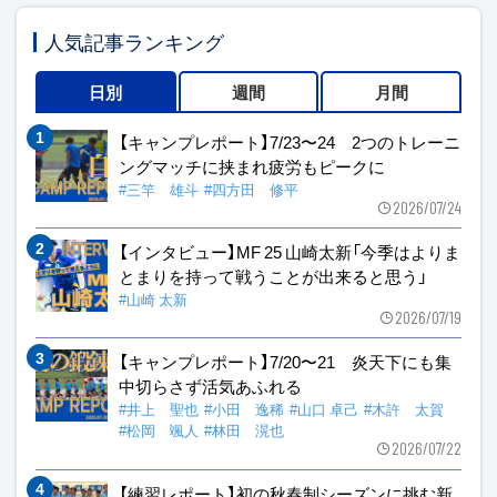
人気記事ランキング
日別
週間
月間
【キャンプレポート】7/23〜24 2つのトレーニ
ングマッチに挟まれ疲労もピークに
#三竿 雄斗
#四方田 修平
2026/07/24
【インタビュー】MF 25 山崎太新「今季はよりま
とまりを持って戦うことが出来ると思う」
#山崎 太新
2026/07/19
【キャンプレポート】7/20〜21 炎天下にも集
中切らさず活気あふれる
#井上 聖也
#小田 逸稀
#山口 卓己
#木許 太賀
#松岡 颯人
#林田 滉也
2026/07/22
【練習レポート】初の秋春制シーズンに挑む新