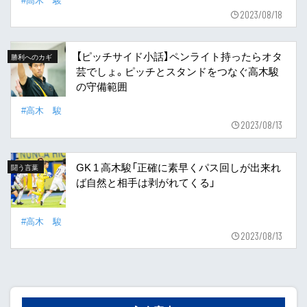
2023/08/18
【ピッチサイド小話】ペンライト持ったらオタ
勝利へのカギ
芸でしょ。ピッチとスタンドをつなぐ高木駿
の守備範囲
#高木 駿
2023/08/13
GK 1 高木駿「正確に素早くパス回しが出来れ
闘う言葉
ば自然と相手は剥がれてくる」
#高木 駿
2023/08/13