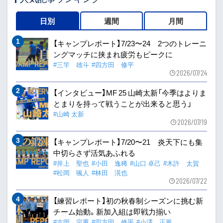
日別
週間
月間
【キャンプレポート】7/23〜24 2つのトレーニ
ングマッチに挟まれ疲労もピークに
#三竿 雄斗
#四方田 修平
2026/07/24
【インタビュー】MF 25 山崎太新「今季はよりま
とまりを持って戦うことが出来ると思う」
#山崎 太新
2026/07/19
【キャンプレポート】7/20〜21 炎天下にも集
中切らさず活気あふれる
#井上 聖也
#小田 逸稀
#山口 卓己
#木許 太賀
#松岡 颯人
#林田 滉也
2026/07/22
【練習レポート】初の秋春制シーズンに挑む新
チーム始動。新加入組は即戦力揃い
#吉岡 宗重
#四方田 修平
#小澤 正風