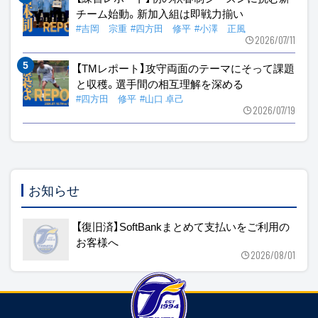
チーム始動。新加入組は即戦力揃い
#吉岡 宗重
#四方田 修平
#小澤 正風
2026/07/11
【TMレポート】攻守両面のテーマにそって課題
と収穫。選手間の相互理解を深める
#四方田 修平
#山口 卓己
2026/07/19
お知らせ
【復旧済】SoftBankまとめて支払いをご利用の
お客様へ
2026/08/01