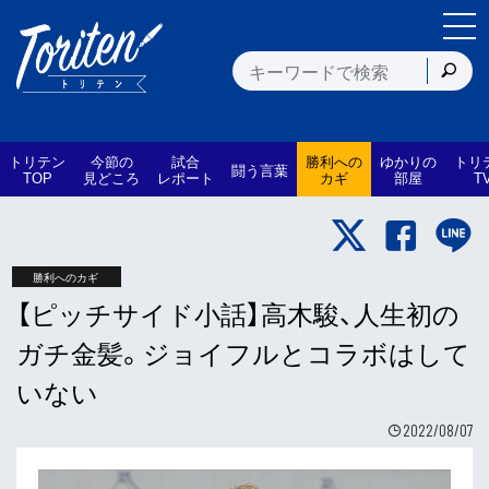
トリテン
今節の
試合
勝利への
ゆかりの
トリ
闘う言葉
TOP
見どころ
レポート
カギ
部屋
T
勝利へのカギ
【ピッチサイド小話】高木駿、人生初の
ガチ金髪。ジョイフルとコラボはして
いない
2022/08/07