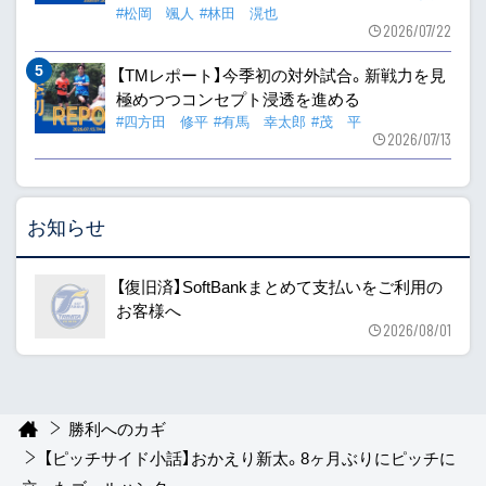
#松岡 颯人
#林田 滉也
2026/07/22
【TMレポート】今季初の対外試合。新戦力を見
極めつつコンセプト浸透を進める
#四方田 修平
#有馬 幸太郎
#茂 平
2026/07/13
お知らせ
【復旧済】SoftBankまとめて支払いをご利用の
お客様へ
2026/08/01
勝利へのカギ
【ピッチサイド小話】おかえり新太。8ヶ月ぶりにピッチに