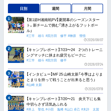
日別
週間
月間
【第1節H湘南戦PV】夏開幕のシーズンスター
ト。新チームで挑む「湧き上がるフットボー
ル」
#三竿 雄斗
#四方田 修平
#榊原 彗悟
2026/08/07
【キャンプレポート】7/23〜24 2つのトレーニ
ングマッチに挟まれ疲労もピークに
#三竿 雄斗
#四方田 修平
2026/07/24
【インタビュー】MF 25 山崎太新「今季はよりま
とまりを持って戦うことが出来ると思う」
#山崎 太新
2026/07/19
【キャンプレポート】7/20〜21 炎天下にも集
中切らさず活気あふれる
#井上 聖也
#小田 逸稀
#山口 卓己
#木許 太賀