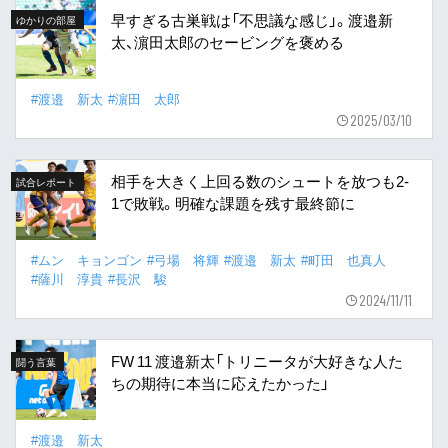
早すぎる古巣戦は「不思議な感じ」。渡邉新
ゆかりの部屋
太、濵田太郎のセービングを褒める
#渡邉 新太
#濵田 太郎
2025/03/10
相手を大きく上回る数のシュートを放つも2-
試合レポート
1で敗戦。明確な課題を残す最終節に
#ムン キョンゴン
#弓場 将輝
#渡邉 新太
#町田 也真人
#薩川 淳貴
#長沢 駿
2024/11/11
FW 11 渡邉新太「トリニータが大好きな人た
闘う言葉
ちの期待に本当に応えたかった」
#渡邉 新太