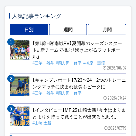
人気記事ランキング
日別
週間
月間
【第1節H湘南戦PV】夏開幕のシーズンスター
ト。新チームで挑む「湧き上がるフットボー
ル」
#三竿 雄斗
#四方田 修平
#榊原 彗悟
2026/08/07
【キャンプレポート】7/23〜24 2つのトレーニ
ングマッチに挟まれ疲労もピークに
#三竿 雄斗
#四方田 修平
2026/07/24
【インタビュー】MF 25 山崎太新「今季はよりま
とまりを持って戦うことが出来ると思う」
#山崎 太新
2026/07/19