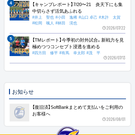
【キャンプレポート】7/20〜21 炎天下にも集
中切らさず活気あふれる
#井上 聖也
#小田 逸稀
#山口 卓己
#木許 太賀
#松岡 颯人
#林田 滉也
2026/07/22
【TMレポート】今季初の対外試合。新戦力を見
極めつつコンセプト浸透を進める
#四方田 修平
#有馬 幸太郎
#茂 平
2026/07/13
お知らせ
【復旧済】SoftBankまとめて支払いをご利用の
お客様へ
2026/08/01