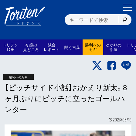
トリテン
今節の
試合
勝利への
ゆかりの
トリ
闘う言葉
TOP
見どころ
レポート
カギ
部屋
T
勝利へのカギ
【ピッチサイド小話】おかえり新太。8
ヶ月ぶりにピッチに立ったゴールハ
ンター
2023/06/19