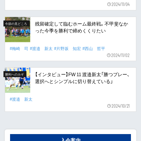
2024/11/04
残留確定して臨むホーム最終戦。不甲斐なか
今節の見どころ
った今季を勝利で締めくくりたい
#梅崎 司
#渡邉 新太
#片野坂 知宏
#西山 哲平
2024/11/02
【インタビュー】FW 11 渡邉新太「勝つプレー、
勝利へのカギ
選択へとシンプルに切り替えている」
#渡邉 新太
2024/10/21
入会案内