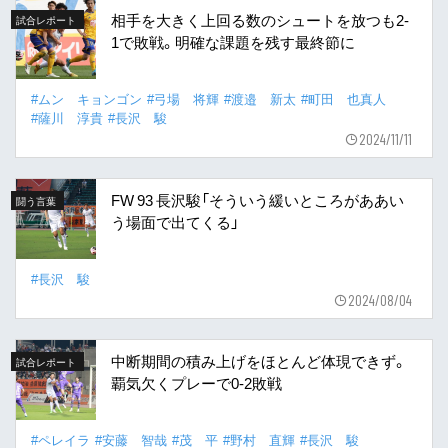
相手を大きく上回る数のシュートを放つも2-
試合レポート
1で敗戦。明確な課題を残す最終節に
#ムン キョンゴン
#弓場 将輝
#渡邉 新太
#町田 也真人
#薩川 淳貴
#長沢 駿
2024/11/11
FW 93 長沢駿「そういう緩いところがああい
闘う言葉
う場面で出てくる」
#長沢 駿
2024/08/04
中断期間の積み上げをほとんど体現できず。
試合レポート
覇気欠くプレーで0-2敗戦
#ペレイラ
#安藤 智哉
#茂 平
#野村 直輝
#長沢 駿