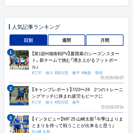
人気記事ランキング
日別
週間
月間
【第1節H湘南戦PV】夏開幕のシーズンスター
ト。新チームで挑む「湧き上がるフットボー
ル」
#三竿 雄斗
#四方田 修平
#榊原 彗悟
2026/08/07
【キャンプレポート】7/23〜24 2つのトレーニ
ングマッチに挟まれ疲労もピークに
#三竿 雄斗
#四方田 修平
2026/07/24
【インタビュー】MF 25 山崎太新「今季はよりま
とまりを持って戦うことが出来ると思う」
#山崎 太新