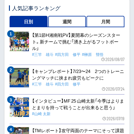
人気記事ランキング
日別
週間
月間
【第1節H湘南戦PV】夏開幕のシーズンスター
ト。新チームで挑む「湧き上がるフットボー
ル」
#三竿 雄斗
#四方田 修平
#榊原 彗悟
2026/08/07
【キャンプレポート】7/23〜24 2つのトレーニ
ングマッチに挟まれ疲労もピークに
#三竿 雄斗
#四方田 修平
2026/07/24
【インタビュー】MF 25 山崎太新「今季はよりま
とまりを持って戦うことが出来ると思う」
#山崎 太新
2026/07/19
【TMレポート】攻守両面のテーマにそって課題