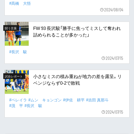
#髙橋 大悟
2024/08/04
FW 93 長沢駿「勝手に焦ってミスして奪われ
闘う言葉
詰められることが多かった」
#長沢 駿
2024/07/15
小さなミスの積み重ねが地力の差を露呈。リ
試合レポート
ベンジならず0-2で敗戦
#ペレイラ
#ムン キョンゴン
#伊佐 耕平
#吉田 真那斗
#茂 平
#長沢 駿
2024/07/15