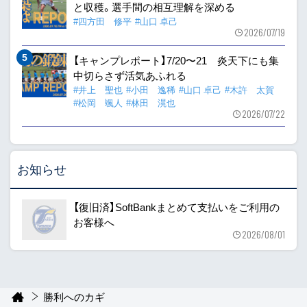
と収穫。選手間の相互理解を深める
#四方田 修平
#山口 卓己
2026/07/19
【キャンプレポート】7/20〜21 炎天下にも集
中切らさず活気あふれる
#井上 聖也
#小田 逸稀
#山口 卓己
#木許 太賀
#松岡 颯人
#林田 滉也
2026/07/22
お知らせ
【復旧済】SoftBankまとめて支払いをご利用の
お客様へ
2026/08/01
勝利へのカギ