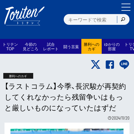
トリテン
今節の
試合
勝利への
ゆかりの
トリ
闘う言葉
TOP
見どころ
レポート
カギ
部屋
T
勝利へのカギ
【ラストコラム】今季、長沢駿が再契約
してくれなかったら残留争いはもっ
と厳しいものになっていたはずだ
2024/11/20