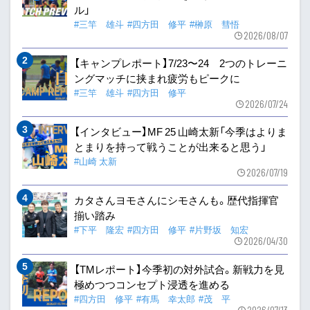
ル」
#三竿 雄斗
#四方田 修平
#榊原 彗悟
2026/08/07
【キャンプレポート】7/23〜24 2つのトレーニ
ングマッチに挟まれ疲労もピークに
#三竿 雄斗
#四方田 修平
2026/07/24
【インタビュー】MF 25 山崎太新「今季はよりま
とまりを持って戦うことが出来ると思う」
#山崎 太新
2026/07/19
カタさんヨモさんにシモさんも。歴代指揮官
揃い踏み
#下平 隆宏
#四方田 修平
#片野坂 知宏
2026/04/30
【TMレポート】今季初の対外試合。新戦力を見
極めつつコンセプト浸透を進める
#四方田 修平
#有馬 幸太郎
#茂 平
2026/07/13