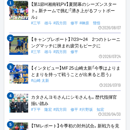
【第1節H湘南戦PV】夏開幕のシーズンスター
ト。新チームで挑む「湧き上がるフットボー
ル」
#三竿 雄斗
#四方田 修平
#榊原 彗悟
2026/08/07
【キャンプレポート】7/23〜24 2つのトレーニ
ングマッチに挟まれ疲労もピークに
#三竿 雄斗
#四方田 修平
2026/07/24
【インタビュー】MF 25 山崎太新「今季はよりま
とまりを持って戦うことが出来ると思う」
#山崎 太新
2026/07/19
カタさんヨモさんにシモさんも。歴代指揮官
揃い踏み
#下平 隆宏
#四方田 修平
#片野坂 知宏
2026/04/30
【TMレポート】今季初の対外試合。新戦力を見