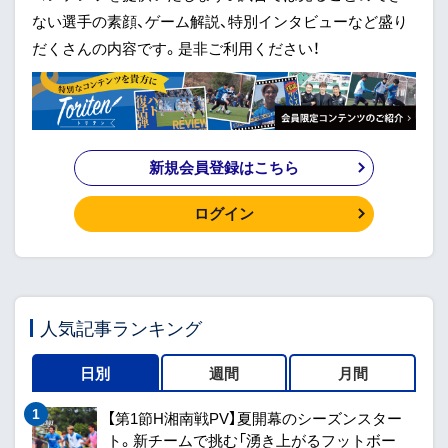
ない選手の素顔、ゲーム解説、特別インタビューなど盛り
だくさんの内容です。是非ご利用ください！
新規会員登録はこちら
ログイン
人気記事ランキング
日別
週間
月間
【第1節H湘南戦PV】夏開幕のシーズンスター
ト。新チームで挑む「湧き上がるフットボー