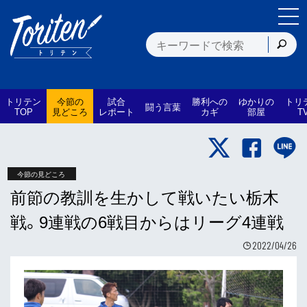
トリテン
今節の
試合
勝利への
ゆかりの
トリ
闘う言葉
TOP
見どころ
レポート
カギ
部屋
T
今節の見どころ
前節の教訓を生かして戦いたい栃木
戦。9連戦の6戦目からはリーグ4連戦
2022/04/26