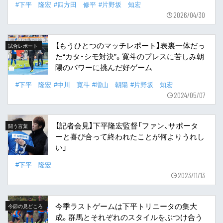
#下平 隆宏
#四方田 修平
#片野坂 知宏
2026/04/30
【もうひとつのマッチレポート】表裏一体だっ
試合レポート
た“カタ・シモ対決”。寛斗のプレスに苦しみ朝
陽のパワーに挑んだ好ゲーム
#下平 隆宏
#中川 寛斗
#増山 朝陽
#片野坂 知宏
2024/05/07
【記者会見】下平隆宏監督「ファン、サポータ
闘う言葉
ーと喜び合って終われたことが何よりうれし
い」
#下平 隆宏
2023/11/13
今季ラストゲームは下平トリニータの集大
今節の見どころ
成。群馬とそれぞれのスタイルをぶつけ合う