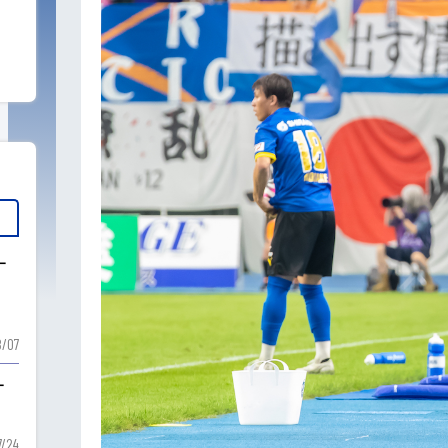
ー
ー
/07
ー
7/24