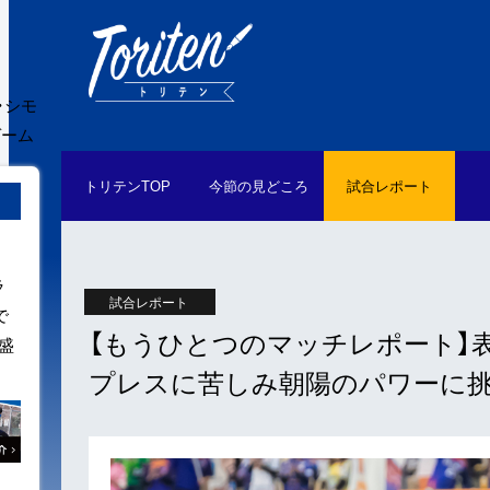
・シモ
ゲーム
トリテン
TOP
今節の
見どころ
試合
レポート
ラ
試合レポート
で
【もうひとつのマッチレポート】表
盛
プレスに苦しみ朝陽のパワーに