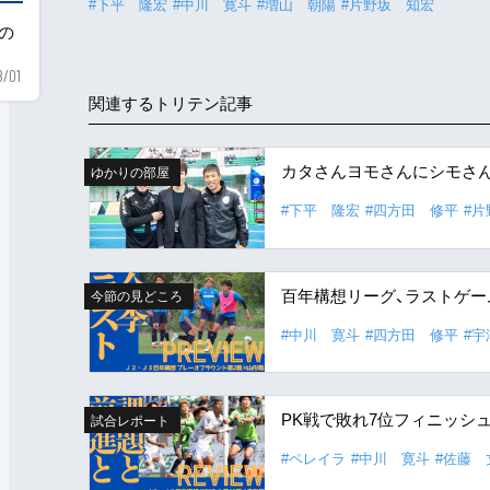
#下平 隆宏
#中川 寛斗
#増山 朝陽
#片野坂 知宏
用の
8/01
関連するトリテン記事
カタさんヨモさんにシモさ
ゆかりの部屋
#下平 隆宏
#四方田 修平
#
百年構想リーグ、ラストゲー
今節の見どころ
#中川 寛斗
#四方田 修平
#
PK戦で敗れ7位フィニッシ
試合レポート
#ペレイラ
#中川 寛斗
#佐藤 