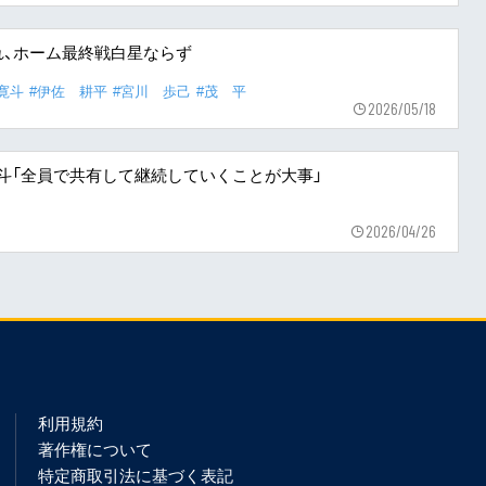
れ、ホーム最終戦白星ならず
寛斗
#伊佐 耕平
#宮川 歩己
#茂 平
2026/05/18
川寛斗「全員で共有して継続していくことが大事」
2026/04/26
利用規約
著作権について
特定商取引法に基づく表記