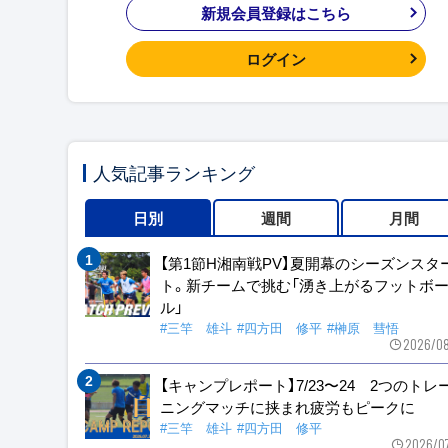
新規会員登録はこちら
ログイン
人気記事ランキング
日別
週間
月間
【第1節H湘南戦PV】夏開幕のシーズンスタ
ト。新チームで挑む「湧き上がるフットボ
ル」
#三竿 雄斗
#四方田 修平
#榊原 彗悟
2026/08
【キャンプレポート】7/23〜24 2つのトレ
ニングマッチに挟まれ疲労もピークに
#三竿 雄斗
#四方田 修平
2026/0