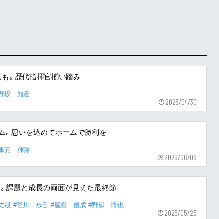
んも。歴代指揮官揃い踏み
片野坂 知宏
2026/04/30
ム。思いを込めてホームで勝利を
宇津元 伸弥
2026/06/06
ュ。課題と成長の両面が見えた最終節
丈晟
#宮川 歩己
#屋敷 優成
#野嶽 惇也
2026/05/25