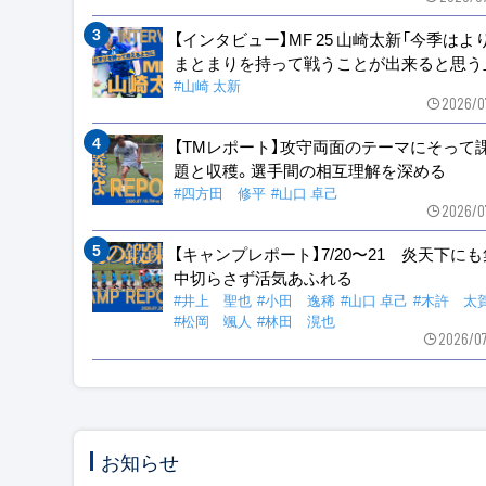
【インタビュー】MF 25 山崎太新「今季はよ
まとまりを持って戦うことが出来ると思う
#山崎 太新
2026/0
【TMレポート】攻守両面のテーマにそって
題と収穫。選手間の相互理解を深める
#四方田 修平
#山口 卓己
2026/0
【キャンプレポート】7/20〜21 炎天下に
中切らさず活気あふれる
#井上 聖也
#小田 逸稀
#山口 卓己
#木許 太
#松岡 颯人
#林田 滉也
2026/0
お知らせ