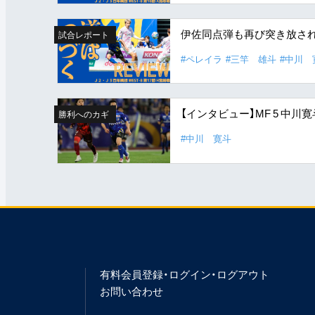
伊佐同点弾も再び突き放さ
試合レポート
#ペレイラ
#三竿 雄斗
#中川 
【インタビュー】MF 5 中
勝利へのカギ
#中川 寛斗
有料会員登録・ログイン・ログアウト
お問い合わせ