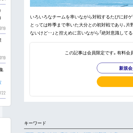
り
いろいろなチームを率いながら対戦するたびに好ゲー
」
とっては昨季まで率いた大分との初対戦であり、片
7/19
ないけど…」と控えめに言いながら「絶対意識してる感
課
この記事は会員限定です。有料会
7/19
新規会
も集
賀
7/22
キーワード