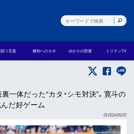
闘う言葉
勝利への
カギ
ゆかりの
部屋
トリテン
TV
裏一体だった“カタ・シモ対決”。寛斗の
挑んだ好ゲーム
2024/05/07