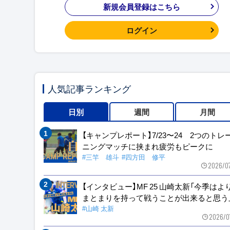
新規会員登録はこちら
ログイン
人気記事ランキング
日別
週間
月間
【キャンプレポート】7/23〜24 2つのトレ
ニングマッチに挟まれ疲労もピークに
#三竿 雄斗
#四方田 修平
2026/0
【インタビュー】MF 25 山崎太新「今季はよ
まとまりを持って戦うことが出来ると思う
#山崎 太新
2026/0