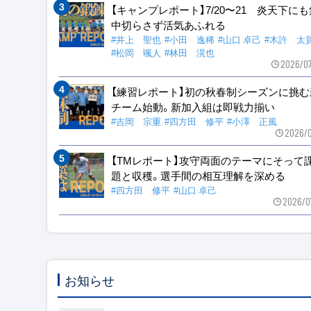
【キャンプレポート】7/20〜21 炎天下に
中切らさず活気あふれる
#井上 聖也
#小田 逸稀
#山口 卓己
#木許 太
#松岡 颯人
#林田 滉也
2026/0
【練習レポート】初の秋春制シーズンに挑む
チーム始動。新加入組は即戦力揃い
#吉岡 宗重
#四方田 修平
#小澤 正風
2026/0
【TMレポート】攻守両面のテーマにそって
題と収穫。選手間の相互理解を深める
#四方田 修平
#山口 卓己
2026/0
お知らせ