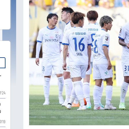
ー
7/24
り
」
7/19