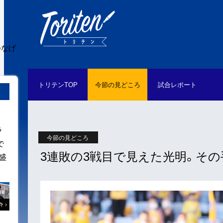
つなげ
トリテン
TOP
今節の
見どころ
試合
レポート
ラ
今節の見どころ
で
3連敗の3戦目で見えた光明。そ
盛