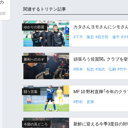
用の
関連するトリテン記事
8/01
カタさんヨモさんにシモさ
ゆかりの部屋
#下平 隆宏
#四方田 修平
#
頑張ろう佐賀関。クラブを挙
勝利へのカギ
#岡本 拓也
#清武 弘嗣
#竹中
MF 10 野村直輝「今年の
闘う言葉
#野村 直輝
新鮮に迎える今季3度目の対
今節の見どころ