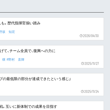
んも。歴代指揮官揃い踏み
片野坂 知宏
2026/04/30
げて、チーム全員で、復興への力に
 穣
#野村 直輝
2025/11/27
クラブの最低限の部分が達成できたという感じ」
2025/11/24
戦。互いに新体制での成果を目指す