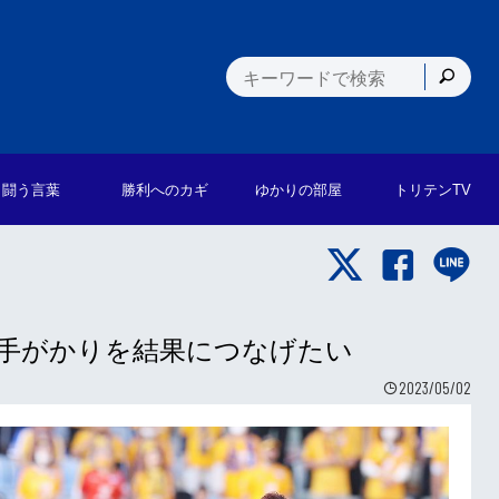
闘う言葉
勝利への
カギ
ゆかりの
部屋
トリテン
TV
の手がかりを結果につなげたい
2023/05/02