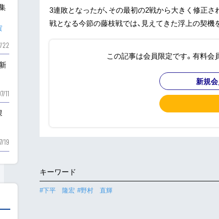
も集
3連敗となったが、その最初の2戦から大きく修正さ
戦となる今節の藤枝戦では、見えてきた浮上の契機を
賀
7/22
この記事は会員限定です。有料会
新
新規会
7/11
課
7/19
キーワード
#下平 隆宏
#野村 直輝